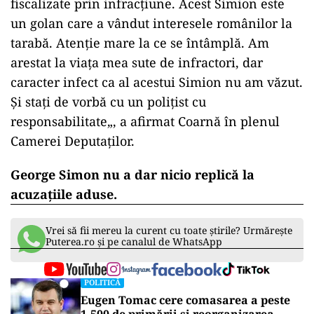
fiscalizate prin infracțiune. Acest Simion este
un golan care a vândut interesele românilor la
tarabă. Atenție mare la ce se întâmplă. Am
arestat la viața mea sute de infractori, dar
caracter infect ca al acestui Simion nu am văzut.
Și stați de vorbă cu un polițist cu
responsabilitate„, a afirmat Coarnă în plenul
Camerei Deputaților.
George Simon nu a dar nicio replică la
acuzațiile aduse.
Vrei să fii mereu la curent cu toate știrile? Urmărește
Puterea.ro și pe canalul de WhatsApp
POLITICĂ
Eugen Tomac cere comasarea a peste