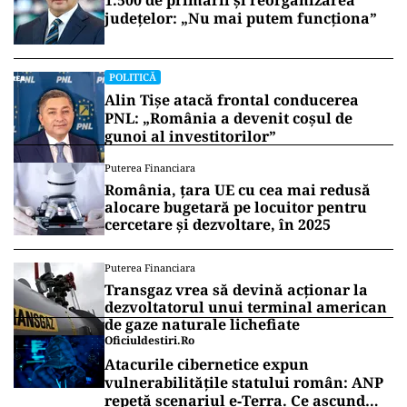
1.500 de primării și reorganizarea
județelor: „Nu mai putem funcționa”
POLITICĂ
Alin Tișe atacă frontal conducerea
PNL: „România a devenit coșul de
gunoi al investitorilor”
Puterea Financiara
România, țara UE cu cea mai redusă
alocare bugetară pe locuitor pentru
cercetare și dezvoltare, în 2025
Puterea Financiara
Transgaz vrea să devină acționar la
dezvoltatorul unui terminal american
de gaze naturale lichefiate
Oficiuldestiri.ro
Atacurile cibernetice expun
vulnerabilitățile statului român: ANP
repetă scenariul e‑Terra. Ce ascund