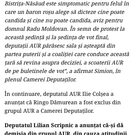
Bistriţa-Năsăud este simptomatic pentru felul în
care un baron roşu alege să dicteze cine poate
candida şi cine nu poate candida, aviz pentru
domnul Radu Moldovan. În semn de protest la
această ședință și la ședința de vot final,
deputații AUR părăsesc sala și așteaptă din
partea puterii și a coaliției care conduce această
țară să revina asupra deciziei, a scoaterii AUR
de pe buletinele de vot”, a afirmat Simion, în
plenul Camerei Deputaţilor.
În continuare, deputatul AUR Ilie Colșea a
anunțat că Ringo Dămurean a fost exclus din
grupul AUR a Camerei Deputaților.
Deputatul Lilian Scripnic a anunțat că-și dă
demisia din grupul AUR, din cauza atitudinii