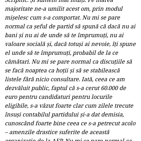
majoritate ne-a umilit acest om, prin modul
mișelesc cum s-a comportat. Nu mi se pare
normal ca şeful de partid să spună că dacă nu ai
bani şi nu ai de unde să te împrumuţi, nu ai
valoare socială şi, dacă totuşi ai nevoie, îţi spune
el unde să te împrumuţi, probabil de la ce
cămătari. Nu mi se pare normal ca discuţiile să
se facă noaptea ca hoţii şi să se stabilească
listele fără nicio consultare. Iată, ceea ce am
dezvăluit public, faptul că s-a cerut 60.000 de
euro pentru candidaturi pentru locurile
eligibile, s-a văzut foarte clar cum zilele trecute
însuşi contabilul partidului şi-a dat demisia,
cunoscând foarte bine ceea ce s-a petrecut acolo
– amenzile drastice suferite de această
organizaţie de la AEP. Nu mi se pare normal ca