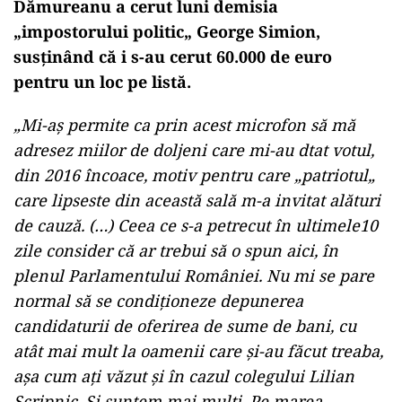
Dămureanu a cerut luni demisia
„impostorului politic„ George Simion,
susținând că i s-au cerut 60.000 de euro
pentru un loc pe listă.
„Mi-aș permite ca prin acest microfon să mă
adresez miilor de doljeni care mi-au dtat votul,
din 2016 încoace, motiv pentru care „patriotul„
care lipseste din această sală m-a invitat alături
de cauză. (…) Ceea ce s-a petrecut în ultimele10
zile consider că ar trebui să o spun aici, în
plenul Parlamentului României. Nu mi se pare
normal să se condiționeze depunerea
candidaturii de oferirea de sume de bani, cu
atât mai mult la oamenii care și-au făcut treaba,
așa cum ați văzut și în cazul colegului Lilian
Scripnic. Și suntem mai mulți. Pe marea