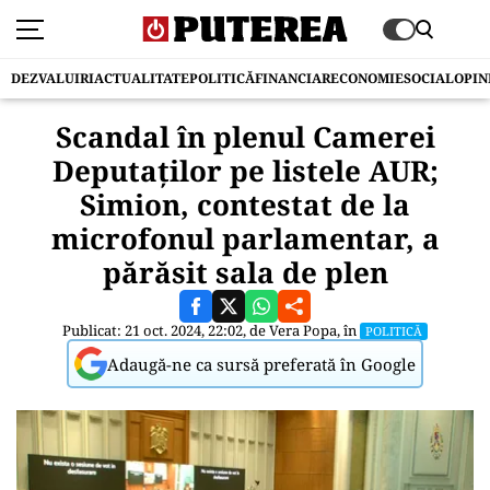
DEZVALUIRI
ACTUALITATE
POLITICĂ
FINANCIAR
ECONOMIE
SOCIAL
OPIN
Scandal în plenul Camerei
Deputaților pe listele AUR;
Simion, contestat de la
microfonul parlamentar, a
părăsit sala de plen
Publicat: 21 oct. 2024, 22:02, de
Vera Popa
, în
POLITICĂ
Adaugă-ne ca sursă preferată în Google