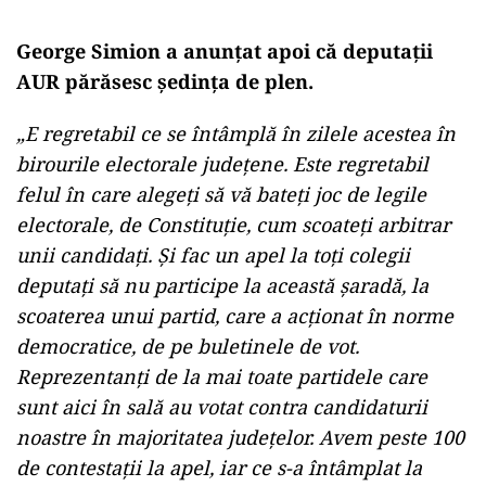
George Simion a anunțat apoi că deputații
AUR părăsesc ședința de plen.
„E regretabil ce se întâmplă în zilele acestea în
birourile electorale judeţene. Este regretabil
felul în care alegeţi să vă bateţi joc de legile
electorale, de Constituţie, cum scoateţi arbitrar
unii candidaţi. Și fac un apel la toţi colegii
deputaţi să nu participe la această şaradă, la
scoaterea unui partid, care a acţionat în norme
democratice, de pe buletinele de vot.
Reprezentanţi de la mai toate partidele care
sunt aici în sală au votat contra candidaturii
noastre în majoritatea judeţelor. Avem peste 100
de contestaţii la apel, iar ce s-a întâmplat la