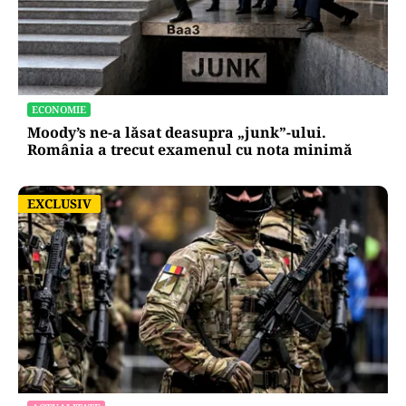
ECONOMIE
Moody’s ne-a lăsat deasupra „junk”-ului.
România a trecut examenul cu nota minimă
EXCLUSIV
EXCLUSIV