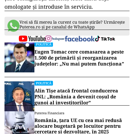
omologate și introduse în serviciu.
Vrei să fii mereu la curent cu toate știrile? Urmărește
Puterea.ro și pe canalul de WhatsApp
POLITICĂ
Eugen Tomac cere comasarea a peste
1.500 de primării și reorganizarea
județelor: „Nu mai putem funcționa”
POLITICĂ
Alin Tișe atacă frontal conducerea
PNL: „România a devenit coșul de
gunoi al investitorilor”
Puterea Financiara
România, țara UE cu cea mai redusă
alocare bugetară pe locuitor pentru
cercetare și dezvoltare, în 2025