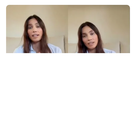
LIFESTYLE
Alina Pușcău, ajunge pe masa de operație:
„UCLA încearcă să-mi salveze viața”
TOS
Politica Cookies
Protecția Datelor Personale
Despre Noi
Publicitate
Echipa
© 2026, toate drepturile rezervate puterea.ro