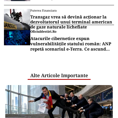
Puterea Financiara
Transgaz vrea să devină acționar la
dezvoltatorul unui terminal american
de gaze naturale lichefiate
Oficiuldestiri.ro
Atacurile cibernetice expun
vulnerabilitățile statului român: ANP
repetă scenariul e‑Terra. Ce ascund
comunicările oficiale și cine răspunde
pentru mentenanța IT a instituțiilor
publice
Alte Articole Importante