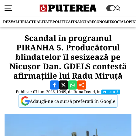
DEZVALUIRI
ACTUALITATE
POLITICĂ
FINANCIAR
ECONOMIE
SOCIAL
OPIN
Scandal în programul
PIRANHA 5. Producătorul
blindatelor îl sesizează pe
Nicușor Dan. GDELS contestă
afirmațiile lui Radu Miruță
Publicat: 07 iun. 2026, 10:09, de
Rona David
, în
POLITICĂ
Adaugă-ne ca sursă preferată în Google