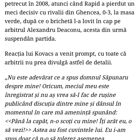
petrecut în 2008, atunci când Rapid a pierdut un
meci decisiv cu rivalii din Ghencea, 0-3, la masa
verde, după ce o brichetă l-a lovit în cap pe
arbitrul Alexandru Deaconu, acesta din urmă
suspendân partida.
Reacția lui Kovacs a venit prompt, cu toate că
arbitrii nu prea divulgă astfel de detalii.
„
Nu este adevărat ce a spus domnul Săpunaru
despre mine! Oricum, meciul meu este
înregistrat și nu aș vrea să-l fac de rușine
publicând discuția dintre mine și dânsul în
momentul în care mă amenință spunând:
<<Până la capăt, n-o scoți cu mine! Îți arăt eu, o
să vezi!>> Astea au fost cuvintele lui. Eu i-am
spus doar că n-o să tolerez asemenea