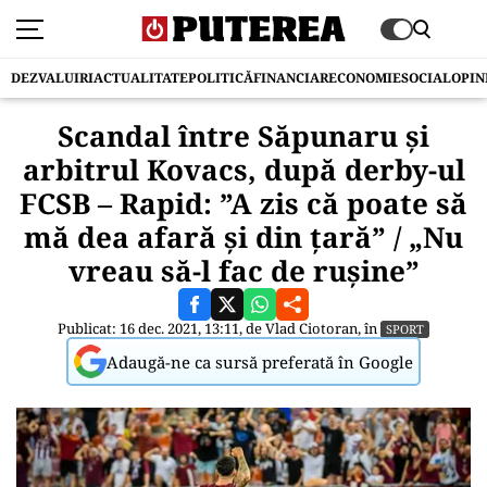
DEZVALUIRI
ACTUALITATE
POLITICĂ
FINANCIAR
ECONOMIE
SOCIAL
OPIN
Scandal între Săpunaru și
arbitrul Kovacs, după derby-ul
FCSB – Rapid: ”A zis că poate să
mă dea afară și din țară” / „Nu
vreau să-l fac de rușine”
Publicat: 16 dec. 2021, 13:11, de
Vlad Ciotoran
, în
SPORT
Adaugă-ne ca sursă preferată în Google