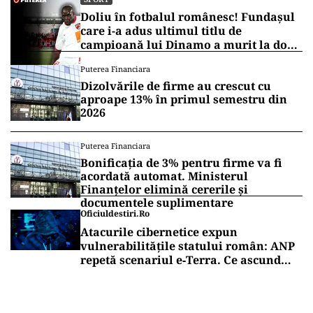
Doliu în fotbalul românesc! Fundașul
care i-a adus ultimul titlu de
campioană lui Dinamo a murit la doar
45 de ani
Puterea Financiara
Dizolvările de firme au crescut cu
aproape 13% în primul semestru din
2026
Puterea Financiara
Bonificația de 3% pentru firme va fi
acordată automat. Ministerul
Finanțelor elimină cererile și
documentele suplimentare
Oficiuldestiri.ro
Atacurile cibernetice expun
vulnerabilitățile statului român: ANP
repetă scenariul e‑Terra. Ce ascund
comunicările oficiale și cine răspunde
pentru mentenanța IT a instituțiilor
publice