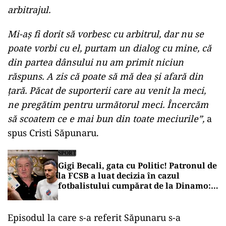
arbitrajul.
Mi-aș fi dorit să vorbesc cu arbitrul, dar nu se
poate vorbi cu el, purtam un dialog cu mine, că
din partea dânsului nu am primit niciun
răspuns. A zis că poate să mă dea și afară din
țară. Păcat de suporterii care au venit la meci,
ne pregătim pentru următorul meci. Încercăm
să scoatem ce e mai bun din toate meciurile”,
a
spus Cristi Săpunaru.
SPORT
Gigi Becali, gata cu Politic! Patronul de
la FCSB a luat decizia în cazul
fotbalistului cumpărat de la Dinamo:
„Fac curățenie! Nu e de echipa asta”
Episodul la care s-a referit Săpunaru s-a