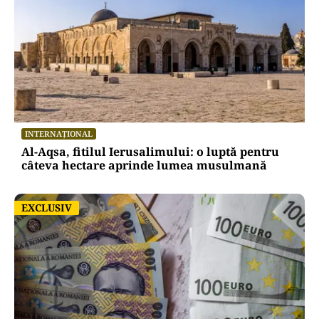
INTERNAȚIONAL
Al-Aqsa, fitilul Ierusalimului: o luptă pentru
câteva hectare aprinde lumea musulmană
EXCLUSIV
EXCLUSIV