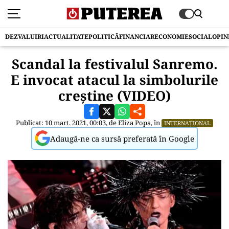
DEZVALUIRI
ACTUALITATE
POLITICĂ
FINANCIAR
ECONOMIE
SOCIAL
OPIN
Scandal la festivalul Sanremo.
E invocat atacul la simbolurile
creștine (VIDEO)
Publicat: 10 mart. 2021, 00:03, de
Eliza Popa
, în
INTERNAȚIONAL
Adaugă-ne ca sursă preferată în Google