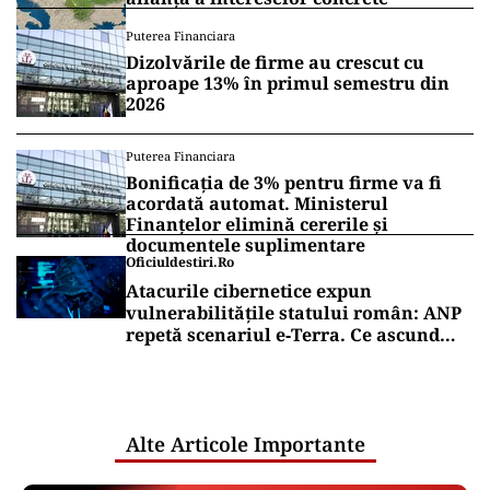
Puterea Financiara
Dizolvările de firme au crescut cu
aproape 13% în primul semestru din
2026
Puterea Financiara
Bonificația de 3% pentru firme va fi
acordată automat. Ministerul
Finanțelor elimină cererile și
documentele suplimentare
Oficiuldestiri.ro
Atacurile cibernetice expun
vulnerabilitățile statului român: ANP
repetă scenariul e‑Terra. Ce ascund
comunicările oficiale și cine răspunde
pentru mentenanța IT a instituțiilor
publice
Alte Articole Importante