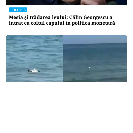
POLITICĂ
Mesia și trădarea leului: Călin Georgescu a
intrat cu colțul capului în politica monetară
ACTUALITATE
Alertă pe litoral: o dronă a fost scoasă din apă
lângă o plajă din Mamaia