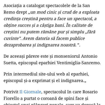
Asociația a catalogat spectacolele de la San
Remo drept „
un mod cinic și crud de a exploata
credința creștină pentru a face un spectacol, a
obține succes și a câștiga bani. În calitate de
creștini nu putem rămâne pur și simplu „fără
cuvinte”. Avem datoria să facem publice
dezaprobarea și indignarea noastră.
”.
De aceeași părere este și monseniorul Antonio
Suetta, episcopul eparhiei Ventimiglia-Sanremo.
Prin intermediul site-ului web al eparhiei,
episcopul și-a exprimat și el indignarea.„
Potrivit
Il Giornale
, spectacolul în care Rosario
Fiorello a purtat o coroană de spini face și
obiectul unei plângeri penale, care va depusă la