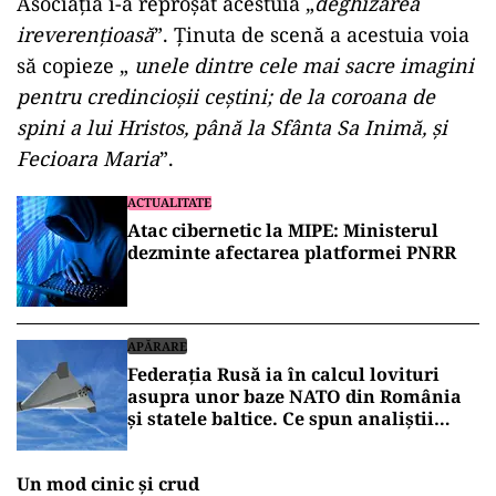
Asociația i-a reproșat acestuia „
deghizarea
ireverențioasă
”. Ținuta de scenă a acestuia voia
să copieze „
unele dintre cele mai sacre imagini
pentru credincioșii ceștini; de la coroana de
spini a lui Hristos, până la Sfânta Sa Inimă, și
Fecioara Maria
”.
ACTUALITATE
Atac cibernetic la MIPE: Ministerul
dezminte afectarea platformei PNRR
APĂRARE
Federația Rusă ia în calcul lovituri
asupra unor baze NATO din România
și statele baltice. Ce spun analiștii
militari de la București
Un mod cinic și crud