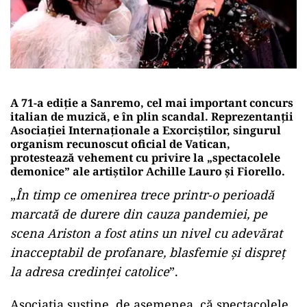
A 71-a ediție a Sanremo, cel mai important concurs
italian de muzică, e în plin scandal. Reprezentanții
Asociației Internaționale a Exorciștilor, singurul
organism recunoscut oficial de Vatican,
protestează vehement cu privire la „spectacolele
demonice” ale artiștilor Achille Lauro și Fiorello.
„
În timp ce omenirea trece printr-o perioadă
marcată de durere din cauza pandemiei, pe
scena Ariston a fost atins un nivel cu adevărat
inacceptabil de profanare, blasfemie și dispreț
la adresa credinței catolice
”.
Asociația susține, de asemenea, că spectacolele