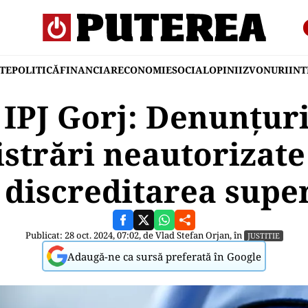
TE
POLITICĂ
FINANCIAR
ECONOMIE
SOCIAL
OPINII
ZVONURI
IN
 IPJ Gorj: Denunțuri 
istrări neautorizate
 discreditarea super
Publicat: 28 oct. 2024, 07:02, de
Vlad Stefan Orjan
, în
JUSTITIE
Adaugă-ne ca sursă preferată în Google