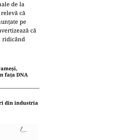
ale de la
 relevă că
enunțate pe
avertizează că
, ridicând
 vameși,
în fața DNA
ri din industria