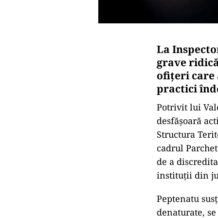
La Inspector
grave ridic
ofițeri care
practici înd
Potrivit lui Va
desfășoară act
Structura Teri
cadrul Parchet
de a discredita
instituții din j
Peptenatu susț
denaturate, se