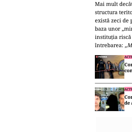
Mai mult decât
structura terit
există zeci de 
baza unor „min
instituția risc
întrebarea:
„M
ACT
Con
con
ACT
Cor
de