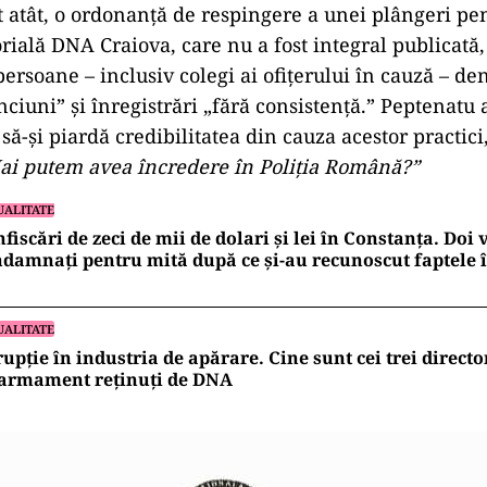
 atât, o ordonanță de respingere a unei plângeri pen
orială DNA Craiova, care nu a fost integral publicată,
persoane – inclusiv colegi ai ofițerului în cauză – d
ciuni” și înregistrări „fără consistență.” Peptenatu 
ă să-și piardă credibilitatea din cauza acestor practici
ai putem avea încredere în Poliția Română?”
UALITATE
fiscări de zeci de mii de dolari și lei în Constanța. Doi
damnați pentru mită după ce și-au recunoscut faptele 
UALITATE
upție în industria de apărare. Cine sunt cei trei directo
 armament reținuți de DNA