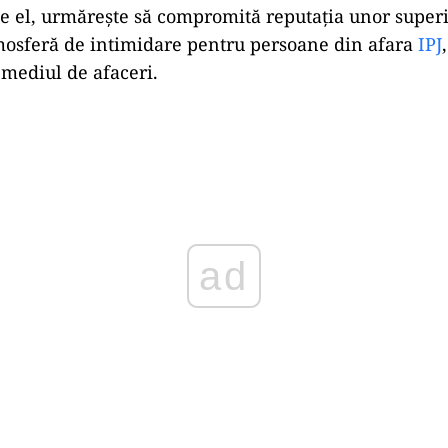
ne el, urmărește să compromită reputația unor superio
mosferă de intimidare pentru persoane din afara
IPJ
 mediul de afaceri.
Play