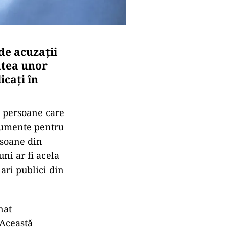
 de acuzații
atea unor
icați în
tă persoane care
ocumente pentru
rsoane din
uni ar fi acela
nari publici din
nat
 Această