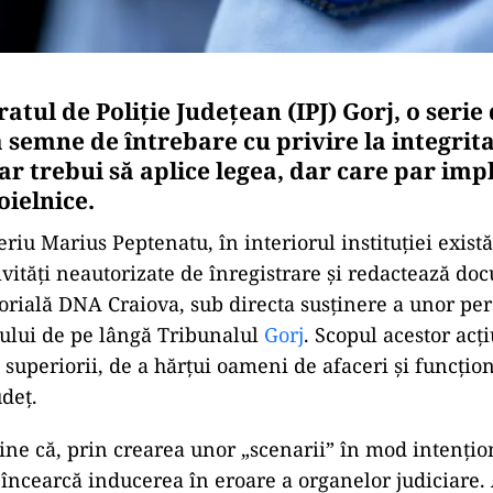
atul de Poliție Județean (IPJ) Gorj, o serie
ă semne de întrebare cu privire la integrit
 ar trebui să aplice legea, dar care par impl
oielnice.
leriu Marius Peptenatu, în interiorul instituției exis
ivități neautorizate de înregistrare și redactează d
torială DNA Craiova, sub directa susținere a unor pe
ului de pe lângă Tribunalul
Gorj
. Scopul acestor acți
 superiorii, de a hărțui oameni de afaceri și funcțio
udeț.
ine că, prin crearea unor „scenarii” în mod intențio
 încearcă inducerea în eroare a organelor judiciare.