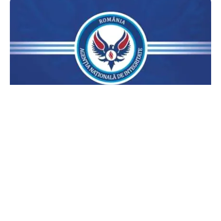
POLITICĂ
Lovitură pentru legea ANI: USR și PNL au
sesizat CCR. Decizia poate influența banii din
PNRR
TOS
Politica Cookies
Protecția Datelor Personale
Despre Noi
Publicitate
Echipa
© 2026, toate drepturile rezervate puterea.ro