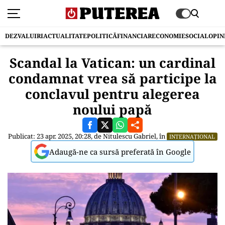
DEZVALUIRI
ACTUALITATE
POLITICĂ
FINANCIAR
ECONOMIE
SOCIAL
OPIN
Scandal la Vatican: un cardinal
condamnat vrea să participe la
conclavul pentru alegerea
noului papă
Publicat: 23 apr. 2025, 20:28, de
Nitulescu Gabriel
, în
INTERNAȚIONAL
Adaugă-ne ca sursă preferată în Google