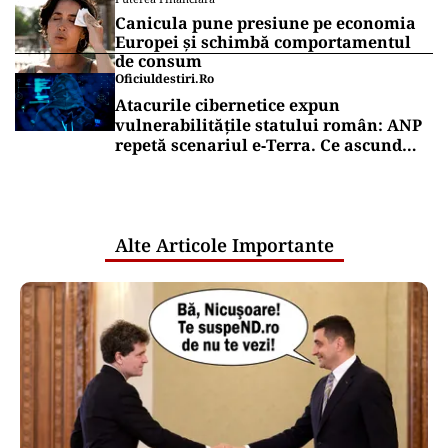
Canicula pune presiune pe economia
Europei și schimbă comportamentul
de consum
Oficiuldestiri.ro
Atacurile cibernetice expun
vulnerabilitățile statului român: ANP
repetă scenariul e‑Terra. Ce ascund
comunicările oficiale și cine răspunde
pentru mentenanța IT a instituțiilor
publice
Alte Articole Importante