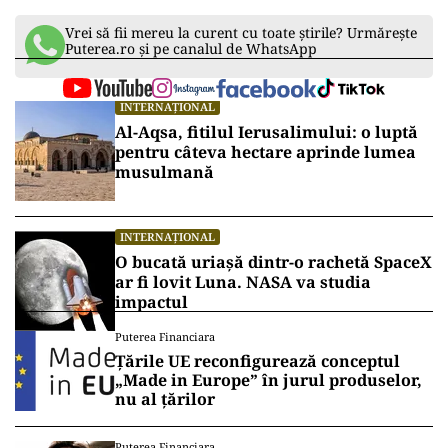
Vrei să fii mereu la curent cu toate știrile? Urmărește
Puterea.ro și pe canalul de WhatsApp
INTERNAȚIONAL
Al-Aqsa, fitilul Ierusalimului: o luptă
pentru câteva hectare aprinde lumea
musulmană
INTERNAȚIONAL
O bucată uriașă dintr-o rachetă SpaceX
ar fi lovit Luna. NASA va studia
impactul
Puterea Financiara
Țările UE reconfigurează conceptul
„Made in Europe” în jurul produselor,
nu al țărilor
Puterea Financiara