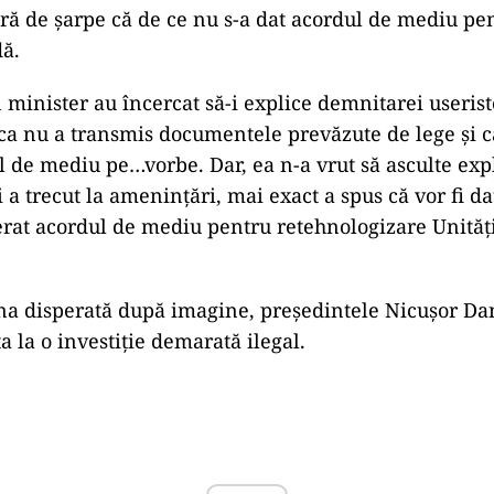
ură de șarpe că de ce nu s-a dat acordul de mediu pen
ă.
n minister au încercat să-i explice demnitarei userist
ca nu a transmis documentele prevăzute de lege și c
l de mediu pe…vorbe. Dar, ea n-a vrut să asculte expl
și a trecut la amenințări, mai exact a spus că vor fi da
erat acordul de mediu pentru retehnologizare Unități
na disperată după imagine, președintele Nicușor Dan 
a la o investiție demarată ilegal.