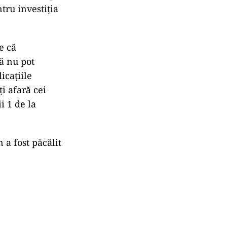
tru investiția
e că
ă nu pot
icațiile
ți afară cei
i 1 de la
a fost păcălit