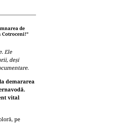
semnarea de
a Cotroceni!”
e. Ele
rii, deși
documentare.
 la demararea
Cernavodă.
nt vital
oloră, pe