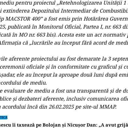
mediu pentru proiectul „Retehnologizarea Unității 1
i extinderea Depozitului Intermediar de Combustibil
ip MACSTOR 400” a fost emis prin Hotărârea Guvernu
25, publicată în Monitorul Oficial, Partea I, nr. 663 d
cată în MO nr. 663 bis). Acesta este un act normativ 
 Afirmația că „lucrările au început fără acord de medi
vile aferente proiectului au fost demarate la 3 septe
ceremonii oficiale și în conformitate cu graficul și c
Așadar, ele au început la aproape două luni după emi
acordului de mediu.
 evaluare de mediu a fost una transparentă și de du
lice și dezbateri aferente, inclusiv comunicarea ofic
 acordului încă din 26.02.2025 pe site-ul MMAP.
TICĂ
escu îi taxează pe Bolojan și Nicușor Dan: „A avut grijă