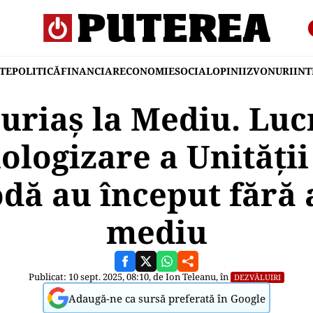
TE
POLITICĂ
FINANCIAR
ECONOMIE
SOCIAL
OPINII
ZVONURI
IN
uriaș la Mediu. Luc
ologizare a Unității 
dă au început fără 
mediu
Publicat: 10 sept. 2025, 08:10, de
Ion Teleanu
, în
DEZVĂLUIRI
Adaugă-ne ca sursă preferată în Google