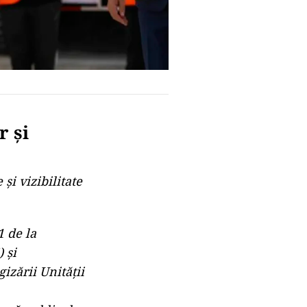
r și
și vizibilitate
1 de la
 și
izării Unității