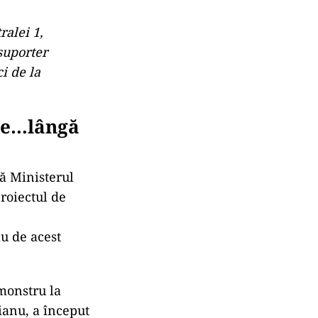
ralei 1,
 suporter
i de la
pe…lângă
că Ministerul
roiectul de
au de acest
-monstru la
ianu, a început