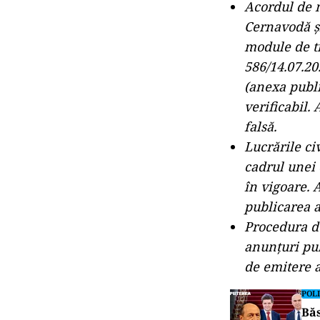
Acordul de 
Cernavodă ș
module de t
586/14.07.20
(anexa publi
verificabil.
falsă.
Lucrările ci
cadrul unei 
în vigoare. 
publicarea 
Procedura de
anunțuri pub
de emitere a
POLI
Băs