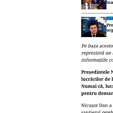
lua
POLI
Pre
urg
Pe baza acestor
reprezintă un a
informațiile c
Președintele 
lucrărilor de 
Numai că, lucr
pentru demara
Nicușor Dan a 
șantierul rete