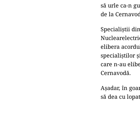
să urle ca-n g
de la Cernavod
Specialiștii di
Nuclearelectri
elibera acordu
specialiștilor 
care n-au elib
Cernavodă.
Așadar, în goa
să dea cu lopat