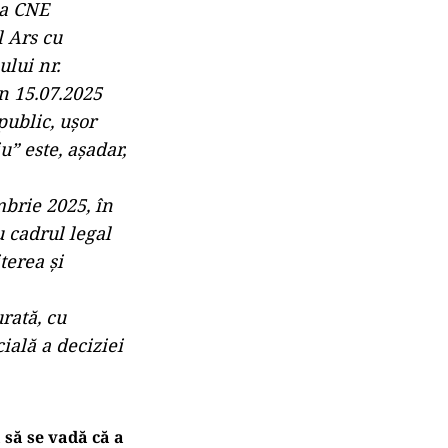
 a CNE
 Ars cu
lui nr.
in 15.07.2025
public, ușor
u” este, așadar,
mbrie 2025, în
u cadrul legal
terea și
rată, cu
ială a deciziei
 să se vadă că a