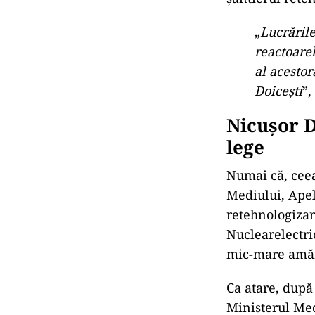
„
Lucrările
reactoarel
al acestor
Doicești
”,
Nicușor D
lege
Numai că, ceea
Mediului, Apel
retehnologizar
Nuclearelectri
mic-mare amă
Ca atare, după
Ministerul Med