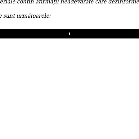
riale conțin afirmații neadevărate care dezinforme
le sunt următoarele:
Play