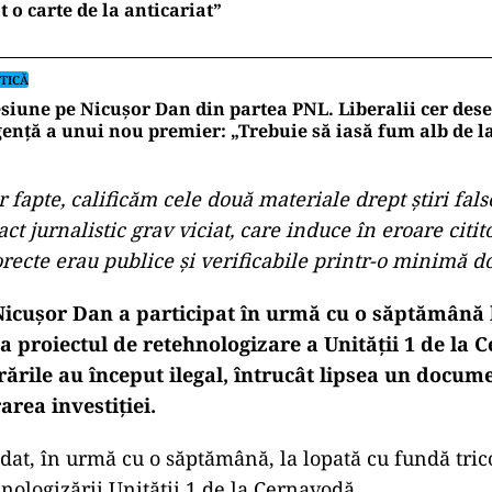
t o carte de la anticariat”
TICĂ
siune pe Nicușor Dan din partea PNL. Liberalii cer de
ență a unui nou premier: „Trebuie să iasă fum alb de l
 fapte, calificăm cele două materiale drept știri fals
ct jurnalistic grav viciat, care induce în eroare citito
orecte erau publice și verificabile printr-o minimă 
Nicușor Dan a participat în urmă cu o săptămână
la
proiectul de retehnologizare a Unității 1 de la 
ările au început ilegal, întrucât lipsea un docume
rea investiției.
dat, în urmă cu o săptămână, la lopată cu fundă tric
hnologizării Unității 1 de la Cernavodă.