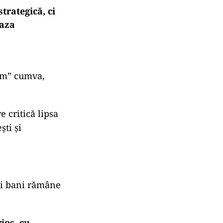
iardelor pentru
e în
trategică, ci
faza