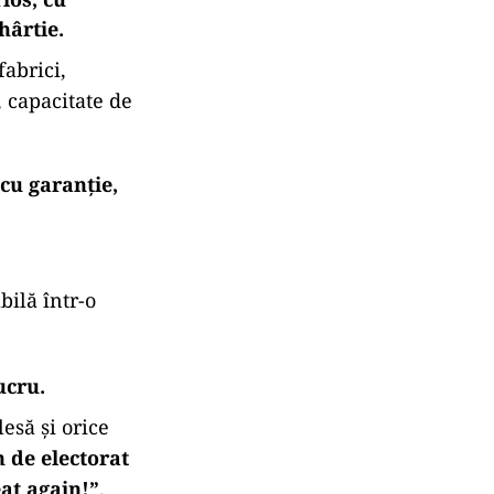
zăm” cumva,
e critică lipsa
ti și
ști bani rămâne
ios, cu
hârtie.
abrici,
 capacitate de