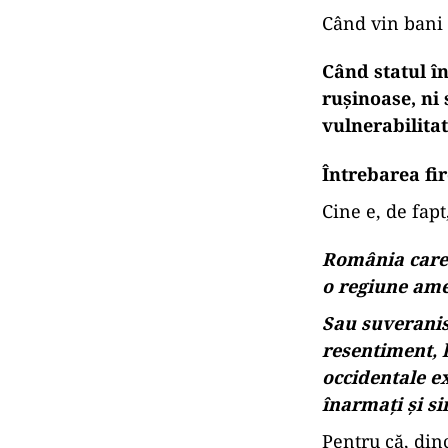
Când se discut
Când vin bani 
Când statul î
rușinoase, ni