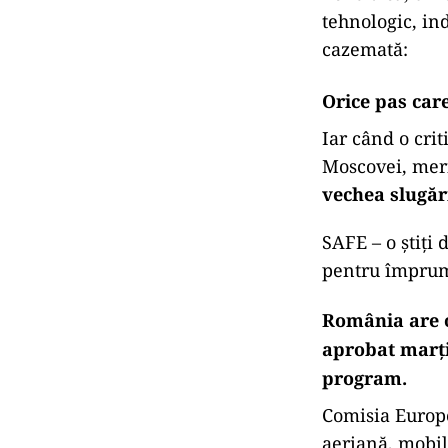
vulnerabilita
Întrebarea fir
Cine e, de fapt
România care 
o regiune ame
Sau suveranis
resentiment, 
occidentale e
înarmați și si
Pentru că, dinc
tehnologic, in
cazemată:
Orice pas car