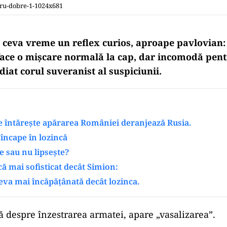
ru-dobre-1-1024x681
 ceva vreme un reflex curios, aproape pavlovian: 
ace o mișcare normală la cap, dar incomodă pent
iat corul suveranist al suspiciunii.
e întărește apărarea României deranjează Rusia.
 încape în lozincă
e sau nu lipsește?
ă mai sofisticat decât Simion:
ceva mai încăpățânată decât lozinca.