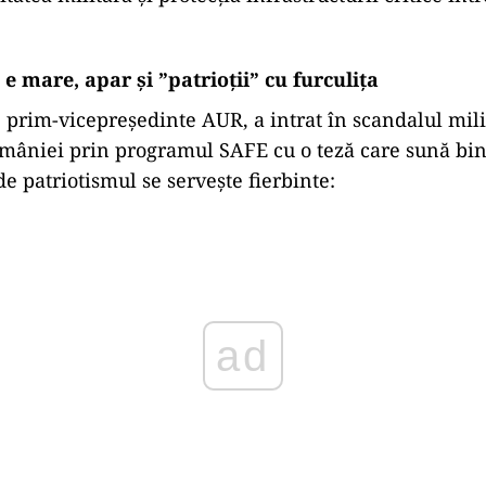
ică politică ajunge să se suprapună atât de perfect c
tă să ne întrebăm dacă avem în față patriotism luci
icie răsăriteană, parfumată electoral și vopsită î
 deja – este instrumentul UE de până la 150 de miliar
turi dedicate apărării.
 alocare de peste 16,6 miliarde de euro, iar Parl
 contracte de 8,33 miliarde de euro finanțate prin
ană include explicit dronele, sistemele anti-dronă,
tatea militară și protecția infrastructurii critice într
e mare, apar și ”patrioții” cu furculița