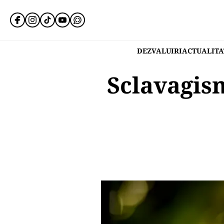
DEZVALUIRI
ACTUALITA
Sclavagism