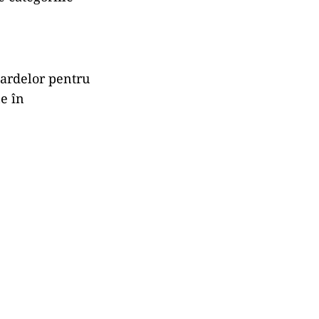
u disconfortul
d sau doar
n tricolor
.
de de euro
amentul a
 acest
 apărarea
e categoriile