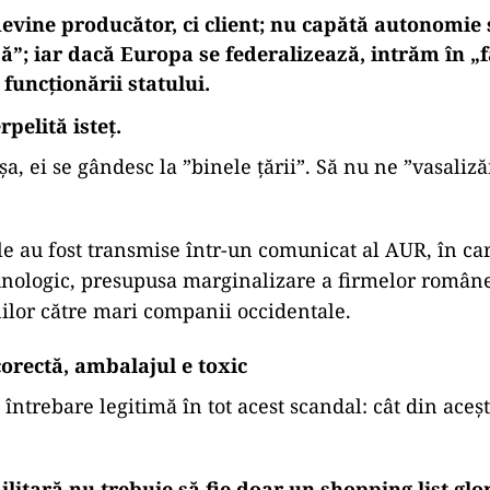
prim-vicepreședinte AUR, a intrat în scandalul mil
mâniei prin programul SAFE cu o teză care sună bin
e patriotismul se servește fierbinte:
ad
vine producător, ci client; nu capătă autonomie s
ză”; iar dacă Europa se federalizează, intrăm în „
 funcționării statului.