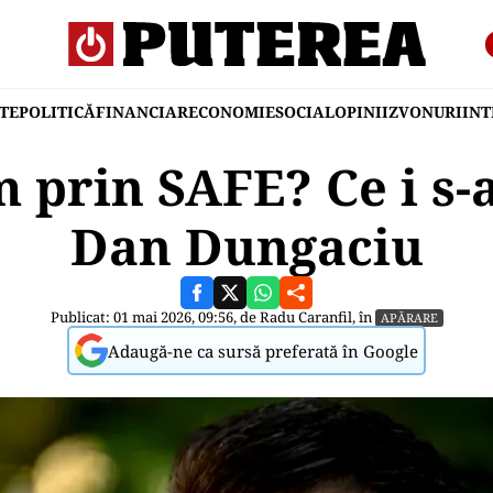
TE
POLITICĂ
FINANCIAR
ECONOMIE
SOCIAL
OPINII
ZVONURI
IN
 prin SAFE? Ce i s-a
Dan Dungaciu
Publicat: 01 mai 2026, 09:56, de
Radu Caranfil
, în
APĂRARE
Adaugă-ne ca sursă preferată în Google