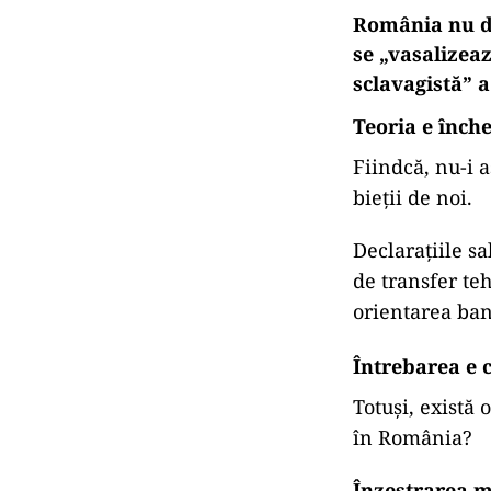
Dan Dungaciu, 
înzestrarea Ro
studiourile und
România nu de
se „vasalizea
sclavagistă” a