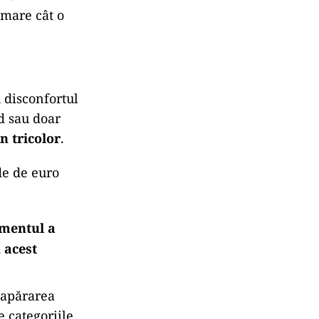
ropene, într-
n
ă vadă lanțuri
ă slabi, prost
sfer
 mare cât o