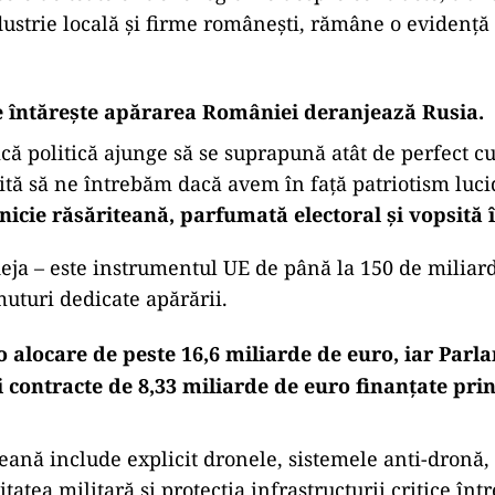
tea României, ci apropierea ei de Occident.
ească este asta:
, vasalul aici?
încearcă să-și modernizeze armata cu fonduri eu
nințată direct de Rusia?
mul românesc, această specie politică născută di
hrănită din propaganda Moscovei și mereu gata s
xact acolo unde Kremlinul ar prefera să ne găseasc
nguri?
olo de toate criticile legitime despre contracte, tran
dustrie locală și firme românești, rămâne o evidență
e întărește apărarea României deranjează Rusia.