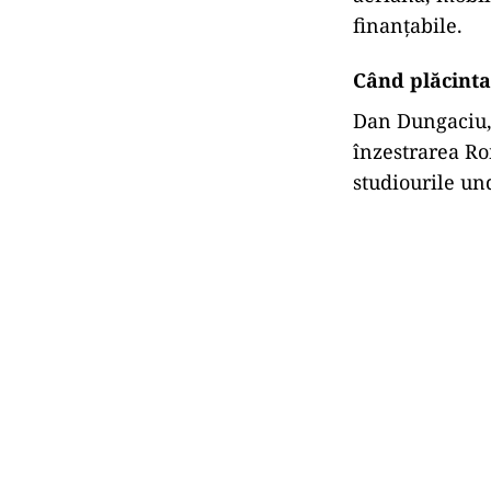
Iar când o crit
Moscovei, meri
vechea slugărn
SAFE – o știți
pentru împrumu
România are o
aprobat marți
program.
Comisia Europe
aeriană, mobili
finanțabile.
Când plăcinta 