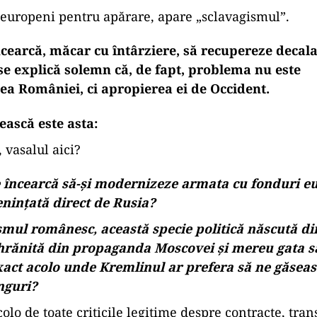
ad
ă despre înzestrarea armatei, apare „vasalizarea”.
europeni pentru apărare, apare „sclavagismul”.
ncearcă, măcar cu întârziere, să recupereze decala
 se explică solemn că, de fapt, problema nu este