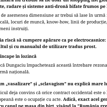
rpelită isteț.
așa, ei se gândesc la ”binele țării”. Să nu ne ”vasali
le au fost transmise într-un comunicat al AUR, în car
hnologic, presupusa marginalizare a firmelor româneș
ilor către mari companii occidentale.
corectă, ambalajul e toxic
o întrebare legitimă în tot acest scandal: cât din ace
litară nu trebuie să fie doar un shopping list glor
te, radare și sisteme anti-dronă bifate frumos pe 
de asemenea dimensiune ar trebui să lase în urmă f
ală, locuri de muncă, know-how, linii de producție,