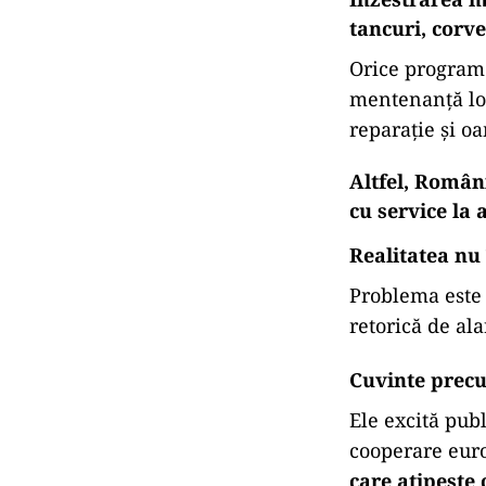
Teoria e înche
Fiindcă, nu-i 
bieții de noi.
Declarațiile sa
de transfer te
orientarea ban
Întrebarea e 
Totuși, există 
în România?
Înzestrarea mi
tancuri, corve
Orice program 
mentenanță loc