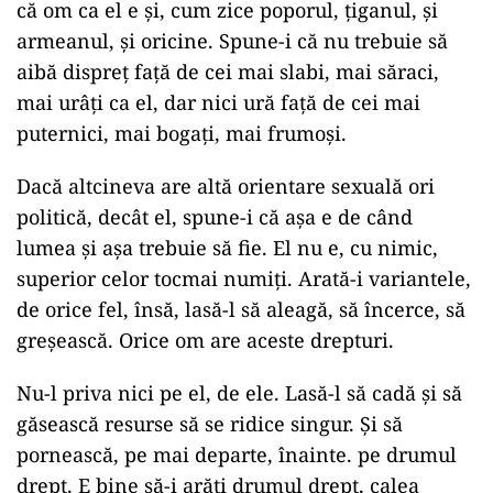
că om ca el e şi, cum zice poporul, ţiganul, şi
armeanul, şi oricine. Spune-i că nu trebuie să
aibă dispreţ faţă de cei mai slabi, mai săraci,
mai urâţi ca el, dar nici ură faţă de cei mai
puternici, mai bogaţi, mai frumoşi.
Dacă altcineva are altă orientare sexuală ori
politică, decât el, spune-i că aşa e de când
lumea şi aşa trebuie să fie. El nu e, cu nimic,
superior celor tocmai numiţi. Arată-i variantele,
de orice fel, însă, lasă-l să aleagă, să încerce, să
greşească. Orice om are aceste drepturi.
Nu-l priva nici pe el, de ele. Lasă-l să cadă şi să
găsească resurse să se ridice singur. Şi să
pornească, pe mai departe, înainte. pe drumul
drept. E bine să-i arăţi drumul drept, calea