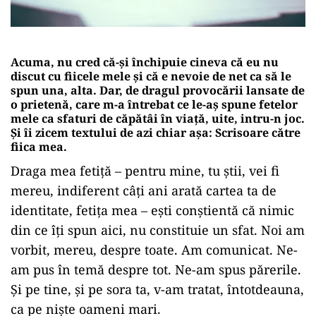
Acuma, nu cred că-şi închipuie cineva că eu nu
discut cu fiicele mele şi că e nevoie de net ca să le
spun una, alta. Dar, de dragul provocării lansate de
o prietenă, care m-a întrebat ce le-aș spune fetelor
mele ca sfaturi de căpătâi în viață, uite, intru-n joc.
Şi îi zicem textului de azi chiar aşa: Scrisoare către
fiica mea.
Draga mea fetiţă – pentru mine, tu ştii, vei fi
mereu, indiferent câţi ani arată cartea ta de
identitate, fetiţa mea – eşti conştientă că nimic
din ce îţi spun aici, nu constituie un sfat. Noi am
vorbit, mereu, despre toate. Am comunicat. Ne-
am pus în temă despre tot. Ne-am spus părerile.
Şi pe tine, şi pe sora ta, v-am tratat, întotdeauna,
ca pe nişte oameni mari.