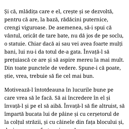
Şi că, mlădiţa care e el, creşte şi se dezvoltă,
pentru că are, la bază, rădăcini puternice,
crengi viguroase. De asemenea, să-i spui că
vântul, oricât de tare bate, nu dă jos de pe soclu,
o statuie. Chiar dacă ai sau vei avea foarte mulţi
bani, lui nu-i da totul de-a gata. Învaţă-l să
preţuiască ce are şi să aspire mereu la mai mult.
Din toate punctele de vedere. Spune-i că poate,
ştie, vrea, trebuie să fie cel mai bun.
Motivează-l întotdeauna în lucurile bune pe
care vrea să le facă. Să ai încredere în el şi
învaţă-l şi pe el să aibă. Învaţă-l să fie altruist, să
împartă bucata lui de pâine şi cu cerşetorul de
la colţul străzii, şi cu câinele din faţa blocului şi,