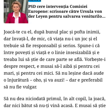
POLITICĂ
PSD cere intervenția Comisiei
Europene: scrisoare către Ursula von
der Leyen pentru salvarea veniturilor
profesorilor și angajaților din
sănătate
Joacă-te cu el, după bunul plac şi pofta inimii,
dar învaţă-l, de mic, că viaţa nu-i un joc şi el
trebuie să fie responsabil şi serios. Spune-i că
între poveşti şi viaţă e o linie insesizabilă şi e
treaba lui să ştie de care parte se află. Vorbeşte-i
despre respect, e musai să-l aibă şi pentru cei
mari, şi pentru cei mici. Să nu leşine dacă aude
o înjurătură – oho, şi va auzi! – dar e preferabil
să nu fie vulgar.
Să nu dea niciodată primul, în alt copil, la joacă,
dar nici bătut să nu-ţi vină acasă. E musai să ştie