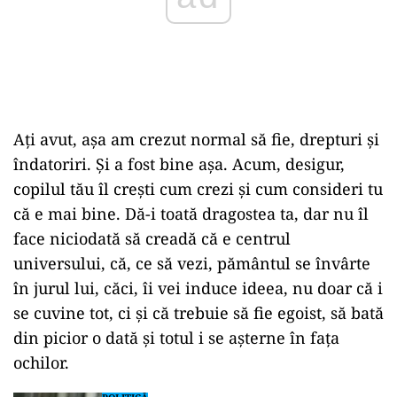
Aţi avut, aşa am crezut normal să fie, drepturi şi
îndatoriri. Şi a fost bine aşa. Acum, desigur,
copilul tău îl creşti cum crezi şi cum consideri tu
că e mai bine. Dă-i toată dragostea ta, dar nu îl
face niciodată să creadă că e centrul
universului, că, ce să vezi, pământul se învârte
în jurul lui, căci, îi vei induce ideea, nu doar că i
se cuvine tot, ci şi că trebuie să fie egoist, să bată
din picior o dată şi totul i se aşterne în faţa
ochilor.