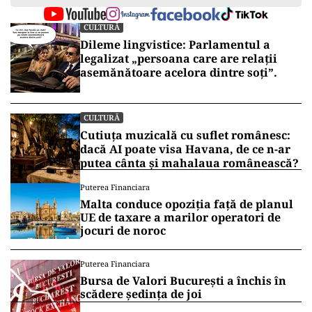
CULTURĂ
Dileme lingvistice: Parlamentul a
legalizat „persoana care are relații
asemănătoare acelora dintre soți”.
CULTURĂ
Cutiuța muzicală cu suflet românesc:
dacă AI poate visa Havana, de ce n-ar
putea cânta și mahalaua românească?
Puterea Financiara
Malta conduce opoziția față de planul
UE de taxare a marilor operatori de
jocuri de noroc
Puterea Financiara
Bursa de Valori București a închis în
scădere ședința de joi