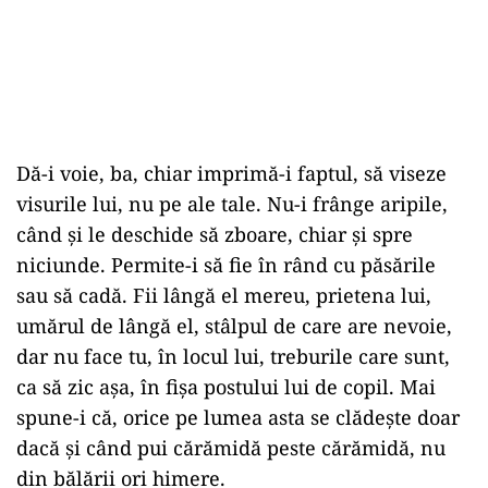
Dă-i voie, ba, chiar imprimă-i faptul, să viseze
visurile lui, nu pe ale tale. Nu-i frânge aripile,
când şi le deschide să zboare, chiar şi spre
niciunde. Permite-i să fie în rând cu păsările
sau să cadă. Fii lângă el mereu, prietena lui,
umărul de lângă el, stâlpul de care are nevoie,
dar nu face tu, în locul lui, treburile care sunt,
ca să zic aşa, în fişa postului lui de copil. Mai
spune-i că, orice pe lumea asta se clădeşte doar
dacă şi când pui cărămidă peste cărămidă, nu
din bălării ori himere.