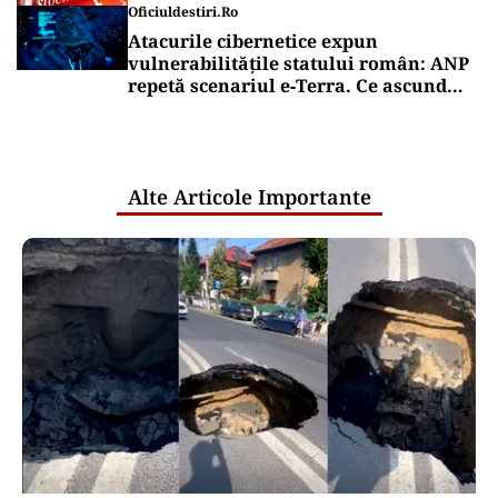
Oficiuldestiri.ro
Atacurile cibernetice expun
vulnerabilitățile statului român: ANP
repetă scenariul e‑Terra. Ce ascund
comunicările oficiale și cine răspunde
pentru mentenanța IT a instituțiilor
publice
Alte Articole Importante