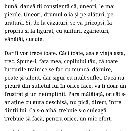
bună, dar să fii conştientă că, uneori, le mai
pierde. Uneori, drumul o ia şi pe alături, pe
arătură. Şi, de la căzături, se va pricopsi, la
propriu şi la figurat, cu julituri, zgârieturi,
vânătăi, cucuie.
Dar îi vor trece toate. Căci toate, aşa e viaţa asta,
trec. Spune-i, fata mea, copilului tău, că toate
lucrurile trainice se fac cu muncă, dăruire,
poate şi talent, dar sigur cu mult suflet. Dacă nu
picură din sufletul lui în orice face, va fi doar un
frustrat şi un neîmplinit. Para mălăiaţă, oricât s-
ar aţine cu gura deschisă, nu pică, direct, între
dinţii lui. Ca s-o aibă, trebuie s-o culeagă.
Trebuie să facă, pentru orice, un mic efort.