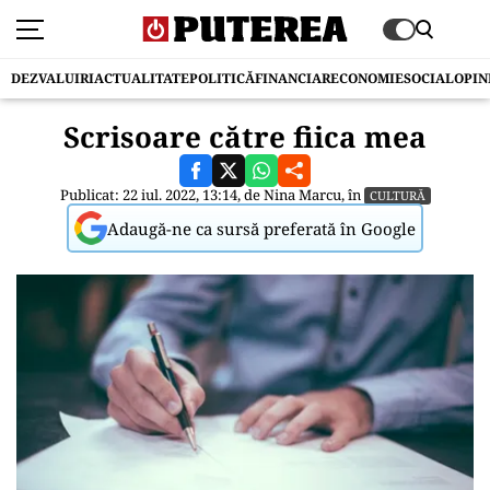
DEZVALUIRI
ACTUALITATE
POLITICĂ
FINANCIAR
ECONOMIE
SOCIAL
OPIN
Scrisoare către fiica mea
Publicat: 22 iul. 2022, 13:14, de
Nina Marcu
, în
CULTURĂ
Adaugă-ne ca sursă preferată în Google