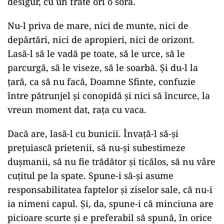
desigur, cu un frate ori o soră.
Nu-l priva de mare, nici de munte, nici de
depărtări, nici de apropieri, nici de orizont.
Lasă-l să le vadă pe toate, să le urce, să le
parcurgă, să le viseze, să le soarbă. Şi du-l la
ţară, ca să nu facă, Doamne Sfinte, confuzie
între pătrunjel şi conopidă şi nici să încurce, la
vreun moment dat, raţa cu vaca.
Dacă are, lasă-l cu bunicii. Învaţă-l să-şi
preţuiască prietenii, să nu-şi subestimeze
duşmanii, să nu fie trădător şi ticălos, să nu vâre
cuţitul pe la spate. Spune-i să-şi asume
responsabilitatea faptelor şi ziselor sale, că nu-i
ia nimeni capul. Şi, da, spune-i că minciuna are
picioare scurte şi e preferabil să spună, în orice