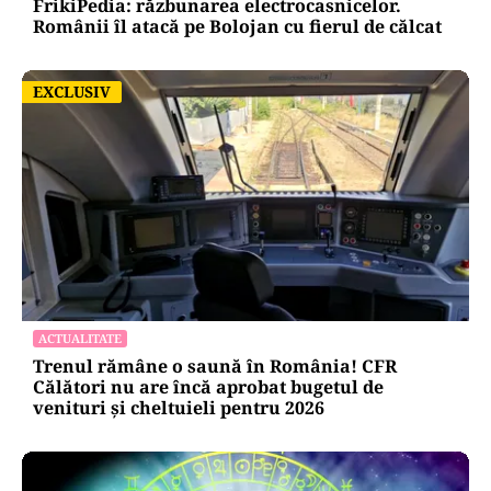
FrikiPedia: răzbunarea electrocasnicelor.
Românii îl atacă pe Bolojan cu fierul de călcat
EXCLUSIV
EXCLUSIV
ACTUALITATE
Trenul rămâne o saună în România! CFR
Călători nu are încă aprobat bugetul de
venituri și cheltuieli pentru 2026