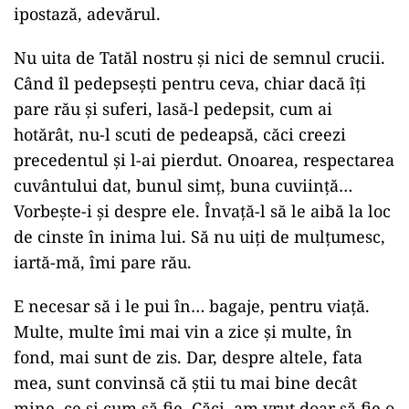
ipostază, adevărul.
Nu uita de Tatăl nostru şi nici de semnul crucii.
Când îl pedepseşti pentru ceva, chiar dacă îţi
pare rău şi suferi, lasă-l pedepsit, cum ai
hotărât, nu-l scuti de pedeapsă, căci creezi
precedentul şi l-ai pierdut. Onoarea, respectarea
cuvântului dat, bunul simţ, buna cuviinţă…
Vorbeşte-i şi despre ele. Învaţă-l să le aibă la loc
de cinste în inima lui. Să nu uiţi de mulţumesc,
iartă-mă, îmi pare rău.
E necesar să i le pui în… bagaje, pentru viaţă.
Multe, multe îmi mai vin a zice şi multe, în
fond, mai sunt de zis. Dar, despre altele, fata
mea, sunt convinsă că ştii tu mai bine decât
mine, ce şi cum să fie. Căci, am vrut doar să fie o