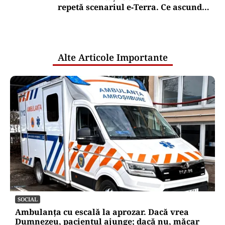
repetă scenariul e‑Terra. Ce ascund
comunicările oficiale și cine răspunde
pentru mentenanța IT a instituțiilor
publice
Alte Articole Importante
SOCIAL
Ambulanța cu escală la aprozar. Dacă vrea
Dumnezeu, pacientul ajunge; dacă nu, măcar