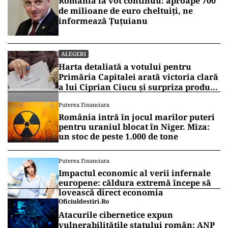
România la vot continuu: aproape 700
de milioane de euro cheltuiți, ne
informează Țuțuianu
ALEGERI
Harta detaliată a votului pentru
Primăria Capitalei arată victoria clară
a lui Ciprian Ciucu și surpriza produsă
de Anca Alexandrescu
Puterea Financiara
România intră în jocul marilor puteri
pentru uraniul blocat în Niger. Miza:
un stoc de peste 1.000 de tone
Puterea Financiara
Impactul economic al verii infernale
europene: căldura extremă începe să
lovească direct economia
Oficiuldestiri.ro
Atacurile cibernetice expun
vulnerabilitățile statului român: ANP