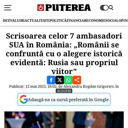
DEZVALUIRI
ACTUALITATE
POLITICĂ
FINANCIAR
ECONOMIE
SOCIAL
OPIN
Scrisoarea celor 7 ambasadori
SUA în România: „Românii se
confruntă cu o alegere istorică
evidentă: Rusia sau propriul
viitor”
Publicat: 12 mai 2025, 18:02, de
Alexandru Bogdan Grigoriev
, în
ALEGERI
Adaugă-ne ca sursă preferată în Google