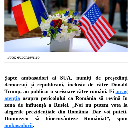
Foto: euronews.ro
Şapte ambasadori ai SUA, numiți de președinți
democrați și republicani, inclusiv de către Donald
Trump
, au publicat o scrisoare către români. Ei
atrag
atenția
asupra pericolului ca România să revină în
zona de influență a Rusiei. „Noi nu putem vota la
alegerile prezidențiale din România. Dar voi puteți.
Dumnezeu să binecuvânteze România!”, spun
ambasadorii
.