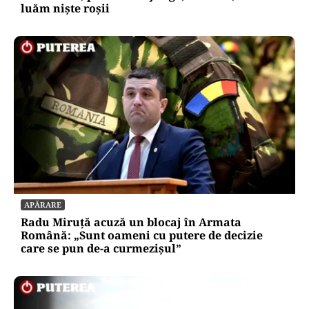
luăm niște roșii
APĂRARE
Radu Miruță acuză un blocaj în Armata
Română: „Sunt oameni cu putere de decizie
care se pun de-a curmezișul”