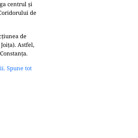
ga centrul și
Coridorului de
ecțiunea de
oița). Astfel,
 Constanța.
i. Spune tot