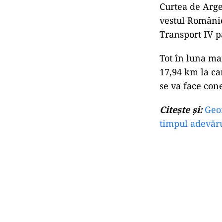
Curtea de Argeș
vestul Românie
Transport IV 
Tot în luna ma
17,94 km la car
se va face con
Citește și:
Geor
timpul adevăr