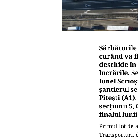
Sărbătorile 
curând va fi
deschide în 
lucrările. S
Ionel Scrio
șantierul se
Pitești (A1)
secțiunii 5, 
finalul luni
Primul lot de a
Transporturi, d