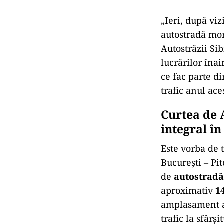
„Ieri, după vi
autostradă mon
Autostrăzii Sib
lucrărilor îna
ce fac parte d
trafic anul ace
Curtea de A
integral în
Este vorba de 
București – Pit
de
autostradă
aproximativ
1
amplasament al 
trafic la sfârși