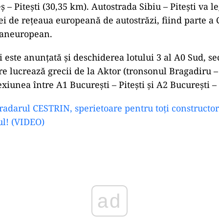
 – Pitești (30,35 km). Autostrada Sibiu – Pitești va le
i de rețeaua europeană de autostrăzi, fiind parte a 
paneuropean.
i este anunțată și deschiderea lotului 3 al A0 Sud, s
e lucrează grecii de la Aktor (tronsonul Bragadiru – J
exiunea între A1 București – Pitești și A2 București –
adarul CESTRIN, sperietoare pentru toți constructori
ul! (VIDEO)
ad