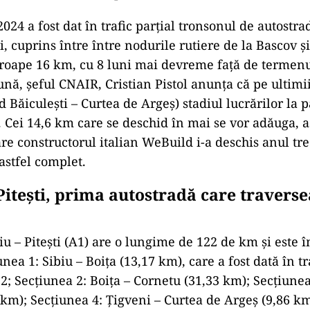
024 a fost dat în trafic parțial tronsonul de autostra
i, cuprins între între nodurile rutiere de la Bascov și
oape 16 km, cu 8 luni mai devreme față de termenu
ună, șeful CNAIR, Cristian Pistol anunța că pe ultimi
d Băiculeşti – Curtea de Argeş) stadiul lucrărilor la
 Cei 14,6 km care se deschid în mai se vor adăuga, as
re constructorul italian WeBuild i-a deschis anul trec
astfel complet.
 Pitești, prima autostradă care travers
u – Pitești (A1) are o lungime de 122 de km și este î
unea 1: Sibiu – Boița (13,17 km), care a fost dată în tr
; Secțiunea 2: Boița – Cornetu (31,33 km); Secțiunea
 km); Secțiunea 4: Țigveni – Curtea de Argeș (9,86 km