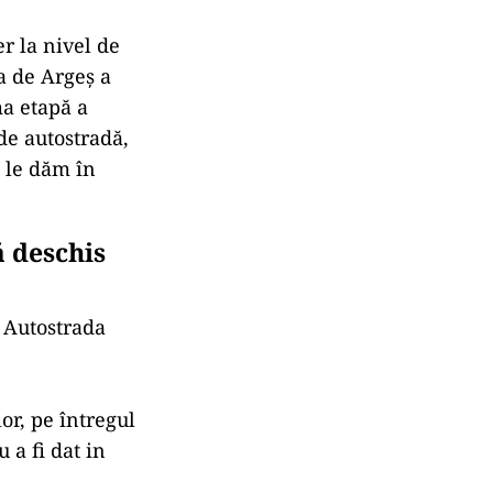
r la nivel de
a de Argeș a
ma etapă a
de autostradă,
e le dăm în
ă deschis
i Autostrada
e
lor, pe întregul
 a fi dat in