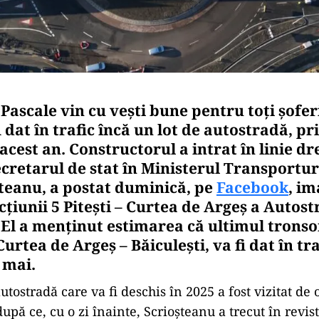
Pascale vin cu vești bune pentru toți șoferi
 dat în trafic încă un lot de autostradă, pr
acest an. Constructorul a intrat în linie d
ecretarul de stat în Ministerul Transporturi
șteanu, a postat duminică, pe
Facebook
, im
cțiunii 5 Pitești – Curtea de Argeș a Autostr
. El a menținut estimarea că ultimul tronso
Curtea de Argeș – Băiculești, va fi dat în tra
i mai.
utostradă care va fi deschis în 2025 a fost vizitat de o
upă ce, cu o zi înainte, Scrioșteanu a trecut în revist