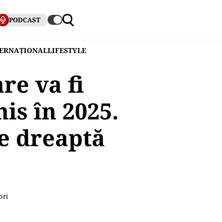
PODCAST
TERNAȚIONAL
LIFESTYLE
re va fi
is în 2025.
ie dreaptă
ori