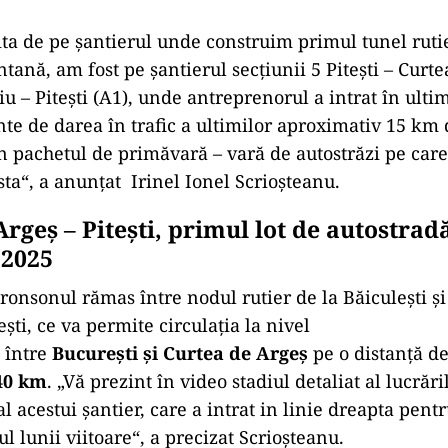
zita de pe șantierul unde construim primul tunel rutie
tană, am fost pe șantierul secțiunii 5 Pitești – Curte
iu – Pitești (A1), unde antreprenorul a intrat în ulti
inte de darea în trafic a ultimilor aproximativ 15 km 
in pachetul de primăvară – vară de autostrăzi pe car
sta“, a anunțat Irinel Ionel Scrioșteanu.
rgeș – Pitești, primul lot de autostrad
 2025
tronsonul rămas între nodul rutier de la Băiculești ș
ești, ce va permite circulația la nivel
între
București și Curtea de Argeș
pe o distanță d
40 km
. „Vă prezint în video stadiul detaliat al lucrări
acestui șantier, care a intrat in linie dreapta pentru
tul lunii viitoare“, a precizat Scrioșteanu.