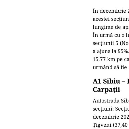
În decembrie 2
acestei secțiun
lungime de apr
În urmă cu o l
secţiunii 5 (No
a ajuns la 95%.
15,77 km pe ca
urmând să fie 
A1 Sibiu –
Carpații
Autostrada Sibi
secțiuni: Secți
decembrie 2022
Țigveni (37,40