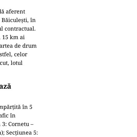
dă aferent
 Băiculești, în
l contractual.
i 15 km ai
 partea de drum
tfel, celor
ut, lotul
ează
mpărțită în 5
afic în
 3: Cornetu –
); Secțiunea 5: