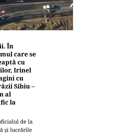
i. În
imul care se
reaptă cu
lor, Irinel
agini cu
ăzii Sibiu –
n al
fic la
ficialul de la
ă și lucrările