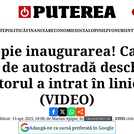
TE
POLITICĂ
FINANCIAR
ECONOMIE
SOCIAL
OPINII
ZVONURI
IN
pie inaugurarea! Ca
 de autostradă desch
orul a intrat în lin
(VIDEO)
blicat: 13 apr. 2025, 18:00, de
Marian Apipie
, în
,
15935
citit
TRANSPORTURI
Adaugă-ne ca sursă preferată în Google