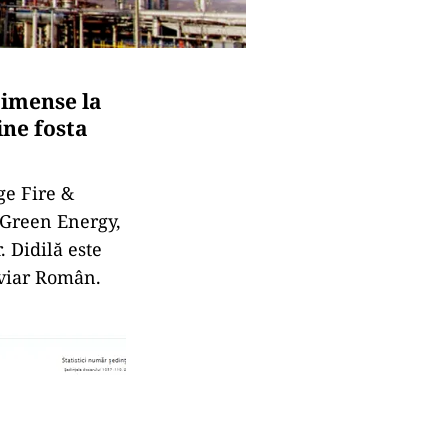
i imense la
ne fosta
ge Fire &
 Green Energy,
 Didilă este
oviar Român.