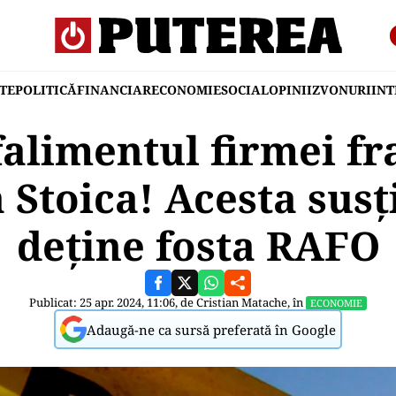
TE
POLITICĂ
FINANCIAR
ECONOMIE
SOCIAL
OPINII
ZVONURI
IN
falimentul firmei fra
 Stoica! Acesta susț
deține fosta RAFO
Publicat: 25 apr. 2024, 11:06, de
Cristian Matache
, în
ECONOMIE
Adaugă-ne ca sursă preferată în Google