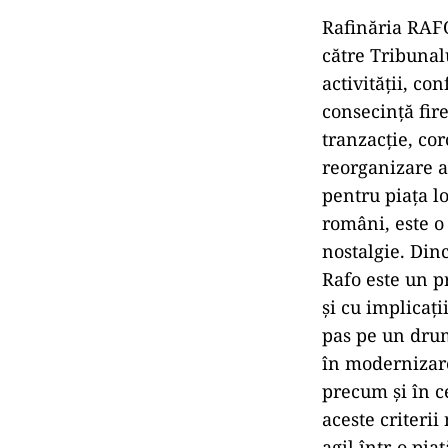
Rafinăria RAFO
către Tribunal
activității, co
consecinţă fire
tranzacţie, co
reorganizare a
pentru piaţa lo
români, este o
nostalgie. Dinc
Rafo este un p
şi cu implicaţ
pas pe un drum
în modernizarea
precum şi în c
aceste criterii
agil într-o pia