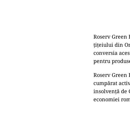
Roserv Green E
țițeiului din O
conversia acest
pentru produse
Roserv Green E
cumpărat activ
insolvență de 
economiei româ