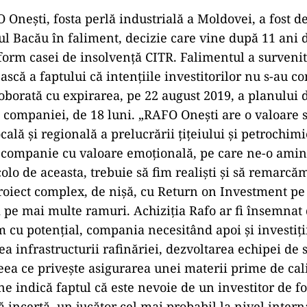
 Onești, fosta perlă industrială a Moldovei, a fost d
ul Bacău în faliment, decizie care vine după 11 ani d
nform casei de insolvenţă CITR. Falimentul a survenit
ască a faptului că intenţiile investitorilor nu s-au co
roborată cu expirarea, pe 22 august 2019, a planului 
 companiei, de 18 luni. „RAFO Oneşti are o valoare 
cală şi regională a prelucrării ţiţeiului şi petrochimi
 companie cu valoare emoţională, pe care ne-o amint
olo de aceasta, trebuie să fim realişti şi să remarcă
roiect complex, de nişă, cu Return on Investment p
ii pe mai multe ramuri. Achiziţia Rafo ar fi însemna
 cu potenţial, compania necesitând apoi şi investiţii
 infrastructurii rafinăriei, dezvoltarea echipei de s
eea ce priveşte asigurarea unei materii prime de cali
 ne indică faptul că este nevoie de un investitor de fo
ţă incertă, un jucător cel mai probabil la nivel intern