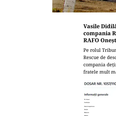
Vasile Didil
compania Ro
RAFO Oneșt
Pe rolul Tribu
Rescue de desc
compania dețin
fratele mult m