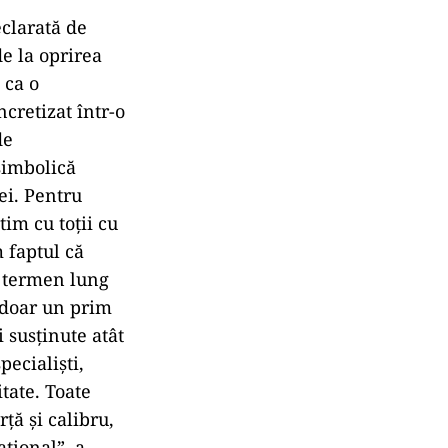
eclarată de
e la oprirea
 ca o
ncretizat într-o
de
simbolică
ei. Pentru
im cu toţii cu
m faptul că
e termen lung
t doar un prim
 susţinute atât
pecialişti,
tate. Toate
rţă şi calibru,
aţional”, a