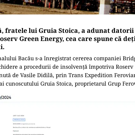
ă, fratele lui Gruia Stoica, a adunat datori
serv Green Energy, cea care spune că deți
i.
nalului Bacău s-a înregistrat cererea companiei Brid
hidere a procedurii de insolvență împotriva Roserv
ută de Vasile Didilă, prin Trans Expedition Feroviar.
ai cunoscutului Gruia Stoica, proprietarul Grup Fer