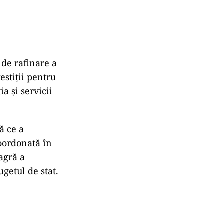
 de rafinare a
estiții pentru
a și servicii
ă ce a
coordonată în
agră a
getul de stat.