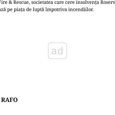
 Fire & Rescue, societatea care cere insolvența Roser
ază pe piața de luptă împotriva incendiilor.
ad
 RAFO