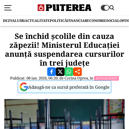
DEZVALUIRI
ACTUALITATE
POLITICĂ
FINANCIAR
ECONOMIE
SOCIAL
OPIN
Se închid școlile din cauza
zăpezii! Ministerul Educației
anunță suspendarea cursurilor
în trei județe
Publicat: 08 ian. 2026, 06:20, de
Corina Oprea
, în
ACTUALITATE
Adaugă-ne ca sursă preferată în Google