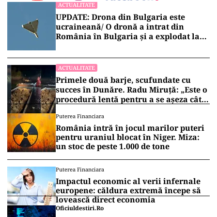
ACTUALITATE
UPDATE: Drona din Bulgaria este
ucraineană/ O dronă a intrat din
România în Bulgaria şi a explodat la
100 de metri de graniţă
ACTUALITATE
Primele două barje, scufundate cu
succes în Dunăre. Radu Miruță: „Este o
procedură lentă pentru a se așeza cât
mai bine”
Puterea Financiara
România intră în jocul marilor puteri
pentru uraniul blocat în Niger. Miza:
un stoc de peste 1.000 de tone
Puterea Financiara
Impactul economic al verii infernale
europene: căldura extremă începe să
lovească direct economia
Oficiuldestiri.ro