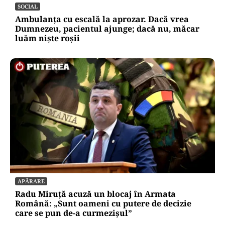
SOCIAL
Ambulanța cu escală la aprozar. Dacă vrea
Dumnezeu, pacientul ajunge; dacă nu, măcar
luăm niște roșii
APĂRARE
Radu Miruță acuză un blocaj în Armata
Română: „Sunt oameni cu putere de decizie
care se pun de-a curmezișul”