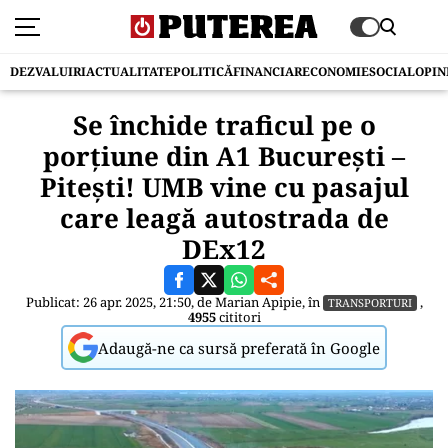
DEZVALUIRI
ACTUALITATE
POLITICĂ
FINANCIAR
ECONOMIE
SOCIAL
OPIN
Se închide traficul pe o
porțiune din A1 București –
Pitești! UMB vine cu pasajul
care leagă autostrada de
DEx12
Publicat: 26 apr. 2025, 21:50, de
Marian Apipie
, în
,
TRANSPORTURI
4955
cititori
Adaugă-ne ca sursă preferată în Google