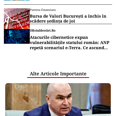
Puterea Financiara
Bursa de Valori București a închis în
scădere ședința de joi
Oficiuldestiri.ro
Atacurile cibernetice expun
vulnerabilitățile statului român: ANP
repetă scenariul e‑Terra. Ce ascund
comunicările oficiale și cine răspunde
pentru mentenanța IT a instituțiilor
publice
Alte Articole Importante