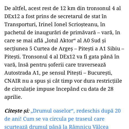
De altfel, acest rest de 12 km din tronsonul 4 al
DEx12 a fost prins de secretarul de stat în
Transporturi, Irinel Ionel Scrioșteanu, în
pachetul de inaugurări de primăvară – vară, în
care se mai află „lotul Aktor“ al A0 Sud și
secțiunea 5 Curtea de Argeș – Pitești a A1 Sibiu –
Pitești. Tronsonul 4 al DEx12 va fi gata până în
vară, însă pentru șoferii care traversează
Autostrada A1, pe sensul Pitești – București,
CNAIR nu a spus și cât timp vor dura restricțiile
de circulație impuse începând cu data de 28
aprilie.
Citește și:
„Drumul oaselor“, redeschis după 20
de ani! Cum se va circula pe traseul care
scurtează drumul până la Râmnicu Vâlcea