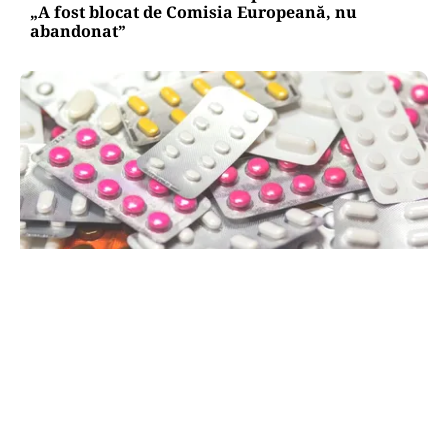
„A fost blocat de Comisia Europeană, nu
abandonat”
SĂNĂTATE
Mesajul Agenției Naționale a Medicamentului:
De ce au fost blocate temporar la vânzare
Colebil și Panzcebil