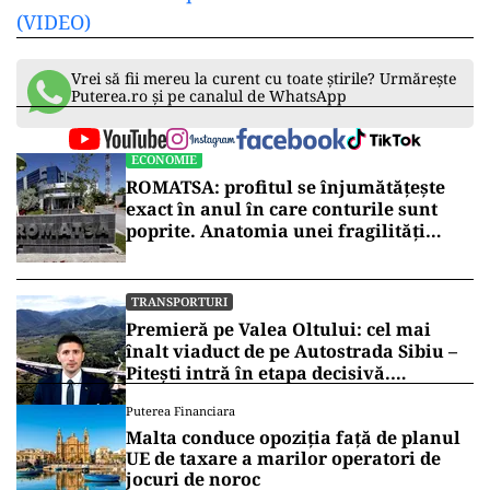
(VIDEO)
Vrei să fii mereu la curent cu toate știrile? Urmărește
Puterea.ro și pe canalul de WhatsApp
ECONOMIE
ROMATSA: profitul se înjumătățește
exact în anul în care conturile sunt
poprite. Anatomia unei fragilități
anunțate
TRANSPORTURI
Premieră pe Valea Oltului: cel mai
înalt viaduct de pe Autostrada Sibiu –
Pitești intră în etapa decisivă.
Secretarul de stat Horațiu Cosma
Puterea Financiara
anunță unde s-a ajuns cu lucrările
Malta conduce opoziția față de planul
(VIDEO)
UE de taxare a marilor operatori de
jocuri de noroc