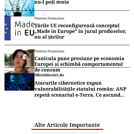
nu-l poți muta
Puterea Financiara
Țările UE reconfigurează conceptul
„Made in Europe” în jurul produselor,
nu al țărilor
Puterea Financiara
Canicula pune presiune pe economia
Europei și schimbă comportamentul
de consum
Oficiuldestiri.ro
Atacurile cibernetice expun
vulnerabilitățile statului român: ANP
repetă scenariul e‑Terra. Ce ascund
comunicările oficiale și cine răspunde
pentru mentenanța IT a instituțiilor
publice
Alte Articole Importante