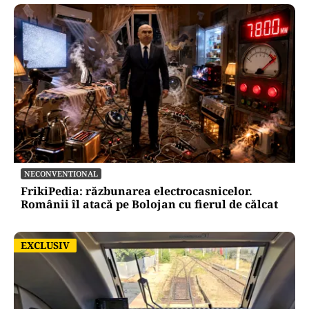
NECONVENTIONAL
FrikiPedia: răzbunarea electrocasnicelor.
Românii îl atacă pe Bolojan cu fierul de călcat
EXCLUSIV
EXCLUSIV