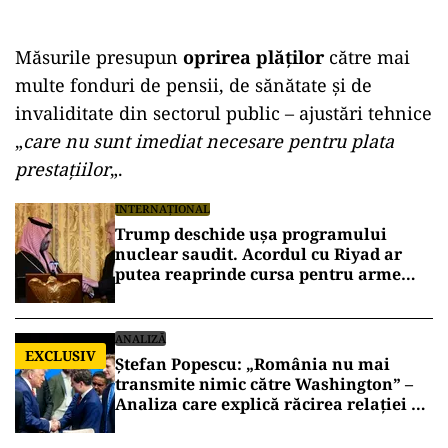
Măsurile presupun
oprirea plăţilor
către mai
multe fonduri de pensii, de sănătate şi de
invaliditate din sectorul public – ajustări tehnice
„
care nu sunt imediat necesare pentru plata
prestaţiilor
„.
INTERNAȚIONAL
Trump deschide ușa programului
nuclear saudit. Acordul cu Riyad ar
putea reaprinde cursa pentru arme
atomice în Orientul Mijlociu
ANALIZĂ
EXCLUSIV
Ștefan Popescu: „România nu mai
transmite nimic către Washington” –
Analiza care explică răcirea relației cu
SUA