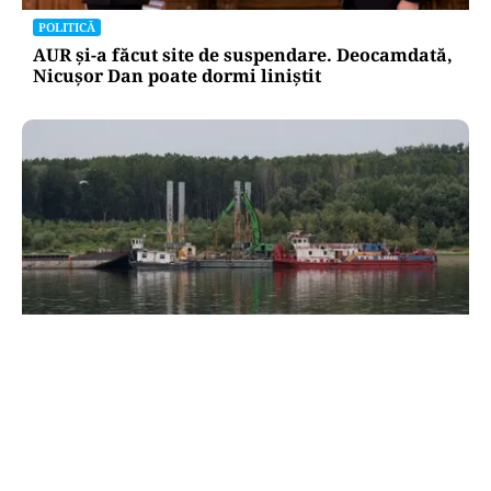
POLITICĂ
AUR și-a făcut site de suspendare. Deocamdată,
Nicușor Dan poate dormi liniștit
ACTUALITATE
Două azi, două mâine: de ce barjele nu sunt
scufundate toate odată în Dunăre? Explicația
autorităților