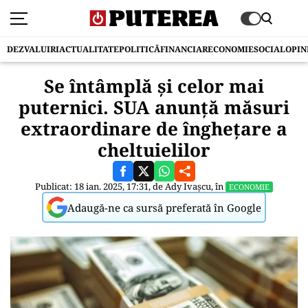
DEZVALUIRI
ACTUALITATE
POLITICĂ
FINANCIAR
ECONOMIE
SOCIAL
OPIN
Se întâmplă şi celor mai
puternici. SUA anunţă măsuri
extraordinare de îngheţare a
cheltuielilor
Publicat: 18 ian. 2025, 17:31, de
Ady Ivașcu
, în
ECONOMIE
Adaugă-ne ca sursă preferată în Google