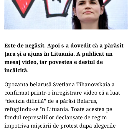
Este de negăsit. Apoi s-a dovedit că a părăsit
țara și a ajuns în Lituania. A publicat un
mesaj video, iar povestea e destul de
încâlcită.
Opozanta belarusă Svetlana Tihanovskaia a
confirmat printr-o înregistrare video că a luat
“decizia dificilă” de a părăsi Belarus,
refugiindu-se în Lituania. Toate acestea pe
fondul represaliilor declanşate de regim
împotriva mişcării de protest după alegerile