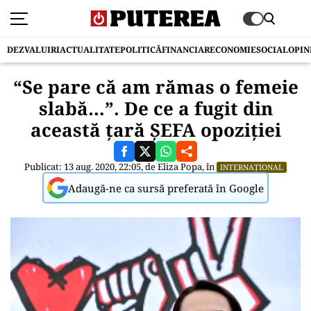
DEZVALUIRI
ACTUALITATE
POLITICĂ
FINANCIAR
ECONOMIE
SOCIAL
OPIN
“Se pare că am rămas o femeie
slabă…”. De ce a fugit din
această țară ȘEFA opoziției
Publicat: 13 aug. 2020, 22:05, de
Eliza Popa
, în
INTERNAȚIONAL
Adaugă-ne ca sursă preferată în Google