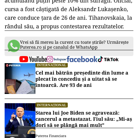
acumulând puțin peste 10% din sufragii. Oficial,
cursa a fost câștigată de Aleksandr Lukașenko,
care conduce țara de 26 de ani. Tihanovskaia, la
rândul său, a propus contestarea rezultatelor.
Vrei să fii mereu la curent cu toate știrile? Urmărește
Puterea.ro și pe canalul de WhatsApp
INTERNAȚIONAL
Cel mai bătrân președinte din lume a
plecat în concediu și a uitat să se
întoarcă. Are 93 de ani
INTERNAȚIONAL
Starea lui Joe Biden se agravează:
cancerul a metastazat. Fiul său: „Mi-aș
dori să se plângă mai mult”
Puterea Financiara