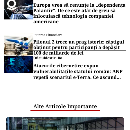
Europa vrea să renunțe la „dependența
Palantir”. De ce este atât de greu să
înlocuiască tehnologia companiei
americane
Puterea Financiara
Pilonul 2 trece un prag istoric: câștigul
obținut pentru participanți a depășit
100 de miliarde de lei
Oficiuldestiri.ro
Atacurile cibernetice expun
vulnerabilitățile statului român: ANP
repetă scenariul e‑Terra. Ce ascund
comunicările oficiale și cine răspunde
pentru mentenanța IT a instituțiilor
publice
Alte Articole Importante