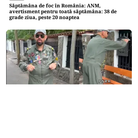
Săptămâna de foc în România: ANM,
avertisment pentru toată săptămâna: 38 de
grade ziua, peste 20 noaptea
POLITICĂ
Cristian Popescu Piedone, în uniformă militară
pe TikTok: „S-a întors boomerangul, gata de
luptă”