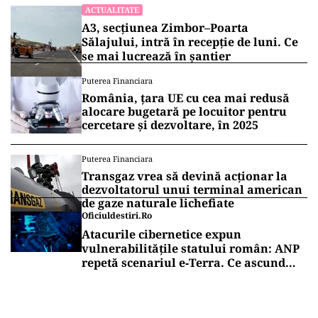
ACTUALITATE
A3, secțiunea Zimbor–Poarta
Sălajului, intră în recepție de luni. Ce
se mai lucrează în șantier
Puterea Financiara
România, țara UE cu cea mai redusă
alocare bugetară pe locuitor pentru
cercetare și dezvoltare, în 2025
Puterea Financiara
Transgaz vrea să devină acționar la
dezvoltatorul unui terminal american
de gaze naturale lichefiate
Oficiuldestiri.ro
Atacurile cibernetice expun
vulnerabilitățile statului român: ANP
repetă scenariul e‑Terra. Ce ascund
comunicările oficiale și cine răspunde
pentru mentenanța IT a instituțiilor
publice