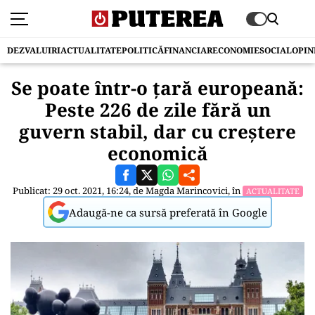
DEZVALUIRI
ACTUALITATE
POLITICĂ
FINANCIAR
ECONOMIE
SOCIAL
OPIN
Se poate într-o țară europeană:
Peste 226 de zile fără un
guvern stabil, dar cu creștere
economică
Publicat: 29 oct. 2021, 16:24, de
Magda Marincovici
, în
ACTUALITATE
Adaugă-ne ca sursă preferată în Google