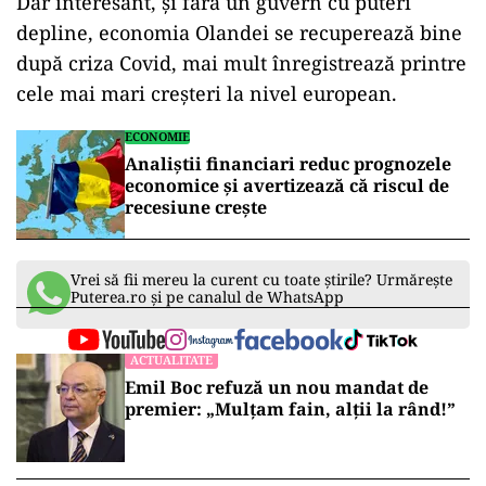
Dar interesant, și fără un guvern cu puteri
depline, economia Olandei se recuperează bine
după criza Covid, mai mult înregistrează printre
cele mai mari creșteri la nivel european.
ECONOMIE
Analiștii financiari reduc prognozele
economice și avertizează că riscul de
recesiune crește
Vrei să fii mereu la curent cu toate știrile? Urmărește
Puterea.ro și pe canalul de WhatsApp
ACTUALITATE
Emil Boc refuză un nou mandat de
premier: „Mulțam fain, alții la rând!”