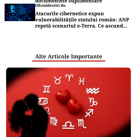
documentele suplimentare
Oficiuldestiri.ro
Atacurile cibernetice expun
vulnerabilitățile statului român: ANP
repetă scenariul e‑Terra. Ce ascund
comunicările oficiale și cine răspunde
pentru mentenanța IT a instituțiilor
publice
Alte Articole Importante