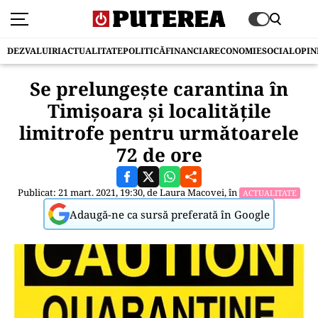
DEZVALUIRI
ACTUALITATE
POLITICĂ
FINANCIAR
ECONOMIE
SOCIAL
OPIN
Se prelungește carantina în
Timişoara şi localităţile
limitrofe pentru următoarele
72 de ore
Publicat: 21 mart. 2021, 19:30, de
Laura Macovei
, în
ACTUALITATE
Adaugă-ne ca sursă preferată în Google