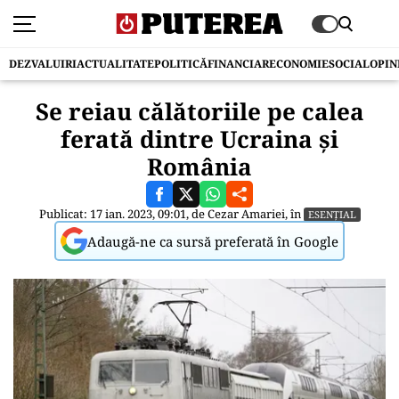
DEZVALUIRI
ACTUALITATE
POLITICĂ
FINANCIAR
ECONOMIE
SOCIAL
OPIN
Se reiau călătoriile pe calea
ferată dintre Ucraina și
România
Publicat: 17 ian. 2023, 09:01, de
Cezar Amariei
, în
ESENȚIAL
Adaugă-ne ca sursă preferată în Google