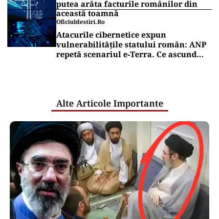
putea arăta facturile românilor din
această toamnă
Oficiuldestiri.ro
Atacurile cibernetice expun
vulnerabilitățile statului român: ANP
repetă scenariul e‑Terra. Ce ascund
comunicările oficiale și cine răspunde
pentru mentenanța IT a instituțiilor
publice
Alte Articole Importante