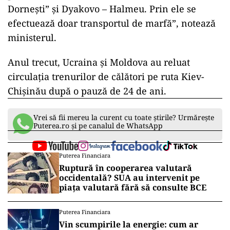
Dornești” și Dyakovo – Halmeu. Prin ele se
efectuează doar transportul de marfă”, notează
ministerul.
Anul trecut, Ucraina și Moldova au reluat
circulația trenurilor de călători pe ruta Kiev-
Chișinău după o pauză de 24 de ani.
Vrei să fii mereu la curent cu toate știrile? Urmărește
Puterea.ro și pe canalul de WhatsApp
Puterea Financiara
Ruptură în cooperarea valutară
occidentală? SUA au intervenit pe
piața valutară fără să consulte BCE
Puterea Financiara
Vin scumpirile la energie: cum ar