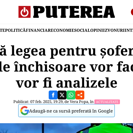
TE
POLITICĂ
FINANCIAR
ECONOMIE
SOCIAL
OPINII
ZVONURI
IN
 legea pentru șofer
de închisoare vor fa
vor fi analizele
Publicat: 07 feb. 2025, 19:29, de
Vera Popa
, în
ACTUALITATE
Adaugă-ne ca sursă preferată în Google