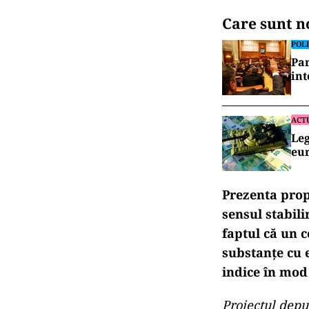
Care sunt n
POLI
Par
int
ACT
Leg
eu
Prezenta prop
sensul stabili
faptul că un c
substanţe cu e
indice în mod
Proiectul depu