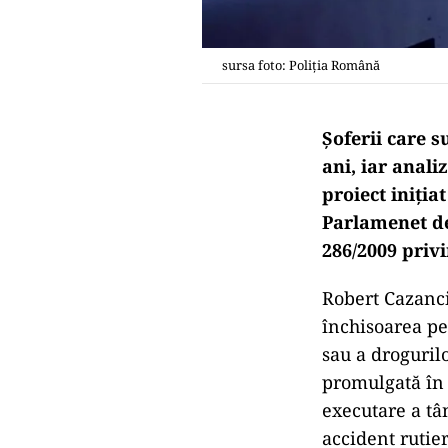
sursa foto: Poliția Română
Şoferii care s
ani, iar anali
proiect iniția
Parlamenet de
286/2009 priv
Robert Cazanci
închisoarea pen
sau a droguril
promulgată în 
executare a tâ
accident rutier