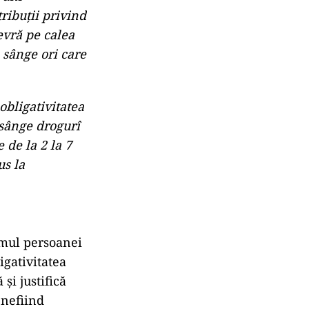
ribuţii privind
evră pe calea
n sânge ori care
bligativitatea
 sânge drogurî
 de la 2 la 7
us la
smul persoanei
gativitatea
şi justifică
 nefiind