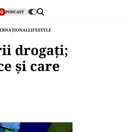
PODCAST
TERNAȚIONAL
LIFESTYLE
ii drogați;
ce și care