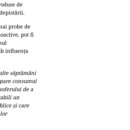
produse de
epistării.
umai probe de
active, pot fi
nul
ub influenţa
ulte săptămâni
 apare consumul
şoferului de a
abili un
lice şi care
lor