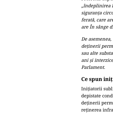
„îndeplinirea 
siguranţa circ
ferată, care ar
are În sânge d
De asemenea, c
deţinerii perm
sau alte substa
ani şi interzic
Parlament.
Ce spun iniț
Iniţiatorii su
depistate cond
deţinerii permi
reţinerea infra