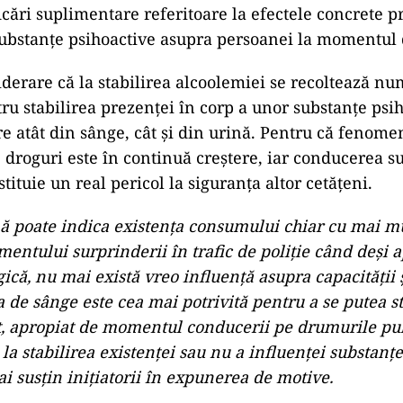
icări suplimentare referitoare la efectele concrete 
bstanţe psihoactive asupra persoanei la momentul d
derare că la stabilirea alcoolemiei se recoltează n
ru stabilirea prezenţei în corp a unor substanţe psiho
re atât din sânge, cât şi din urină. Pentru că fenome
droguri este în continuă creştere, iar conducerea s
tituie un real pericol la siguranţa altor cetăţeni.
ă poate indica existenţa consumului chiar cu mai m
entului surprinderii în trafic de poliţie când deşi
ică, nu mai există vreo influenţă asupra capacităţii 
 de sânge este cea mai potrivită pentru a se putea st
 apropiat de momentul conducerii pe drumurile pub
la stabilirea existenţei sau nu a influenţei substanţe
ai susţin iniţiatorii în expunerea de motive.