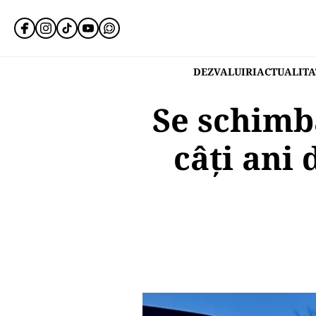
DEZVALUIRI
ACTUALITA
Se schimbă
câți ani 