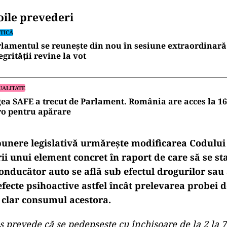
oile prevederi
TICĂ
lamentul se reunește din nou în sesiune extraordinară
egrității revine la vot
UALITATE
ea SAFE a trecut de Parlament. România are acces la 16
ro pentru apărare
unere legislativă urmăreşte modificarea Codului
rii unui element concret în raport de care să se st
onducător auto se află sub efectul drogurilor sau 
fecte psihoactive astfel încât prelevarea probei 
 clar consumul acestora.
s prevede că se pedepseşte cu închisoare de la 2 la 7