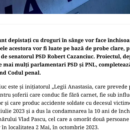
unt depistaţi cu droguri în sânge vor face închisoar
zele acestora vor fi luate pe bază de probe clare,
t de senatorul PSD Robert Cazanciuc. Proiectul, de
 mai mulţi parlamentari PSD şi PNL, completează
ind Codul penal.
uc este şi iniţiatorul „Legii Anastasia, care prevede
tru şoferii care conduc fie fără carnet, fie sub infl
or şi care produc accidente soldate cu decesul victime
iulie 2023 şi a dus la condamnarea la 10 ani de înch
nărului Vlad Pascu, cel care a omorât două persoane
 în localitatea 2 Mai, în octombrie 2023.