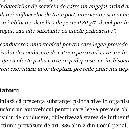
îndatoririlor de serviciu de către un angajat având at
ulaţiei mijloacelor de transport, intervenţie sau man
e o îmbibaţie alcoolică de peste 0,80 g/1 alcool pur î
roguri sau alte substanţe cu efecte psihoactive”.
onducerea unuî vehîcul pentru care legea prevede o
isului de conducere de către o persoană care are în
nţe cu efecte psihoactive se pedepseşte cu închisoare
erea exercitării unor drepturi, prevede proiectul dep
iatorii
bliniază că prezenţa substanţei psihoactive în organi
ucând un autovehicul pentru care legea prevede obli
sului de conducere, obiectivează starea de influenţă 
cţiunii prevăzute de art. 336 alin.2 din Codul penal,