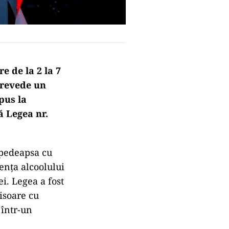
e de la 2 la 7
 prevede un
pus la
 Legea nr.
 pedeapsa cu
uenţa alcoolului
i. Legea a fost
isoare cu
 într-un