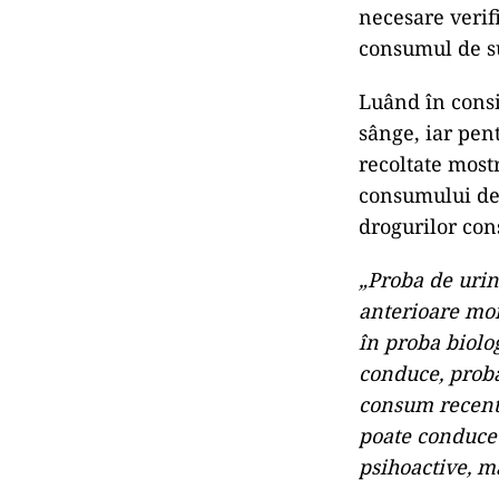
necesare verif
consumul de su
Luând în consi
sânge, iar pent
recoltate most
consumului de 
drogurilor cons
„Proba de urin
anterioare mom
în proba biolog
conduce, proba
consum recent,
poate conduce 
psihoactive, m