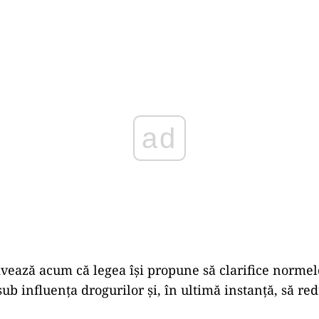
Play
vează acum că legea îşi propune să clarifice normel
ub influenţa drogurilor şi, în ultimă instanţă, să r