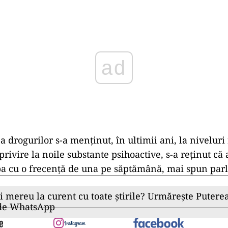
ad
a drogurilor s-a menţinut, în ultimii ani, la niveluri 
privire la noile substante psihoactive, s-a reţinut că
a cu o frecenţă de una pe săptămână, mai spun par
ii mereu la curent cu toate știrile? Urmărește Puterea
 de WhatsApp