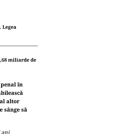
. Legea
,68 miliarde de
 penal în
abilească
al altor
de sânge să
 ani