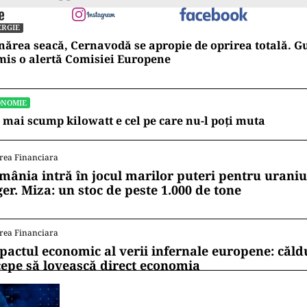
ERGIE
ărea seacă, Cernavodă se apropie de oprirea totală. G
mis o alertă Comisiei Europene
ONOMIE
 mai scump kilowatt e cel pe care nu-l poți muta
rea Financiara
mânia intră în jocul marilor puteri pentru uraniul
ger. Miza: un stoc de peste 1.000 de tone
rea Financiara
pactul economic al verii infernale europene: căl
cepe să lovească direct economia