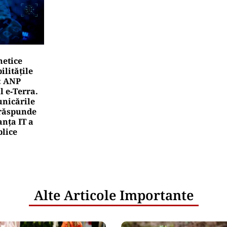
netice
litățile
: ANP
l e‑Terra.
nicările
e răspunde
nța IT a
blice
Alte Articole Importante