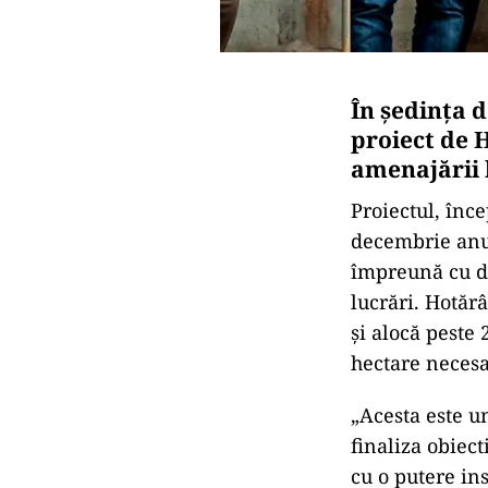
În ședința d
proiect de 
amenajării 
Proiectul, înc
decembrie anul
împreună cu de
lucrări. Hotăr
și alocă peste
hectare necesa
„Acesta este u
finaliza obiect
cu o putere in