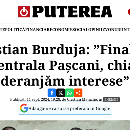
TE
POLITICĂ
FINANCIAR
ECONOMIE
SOCIAL
OPINII
ZVONURI
IN
tian Burduja: ”Fin
entrala Pașcani, chi
deranjăm interese”
Publicat: 11 sept. 2024, 19:28, de
Cristian Matache
, în
ENERGIE
Adaugă-ne ca sursă preferată în Google