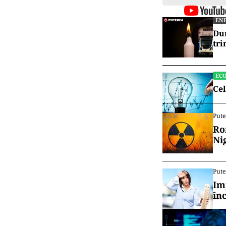
EN
Dun
tri
EC
Cel
Pute
Ro
Ni
Pute
Im
în