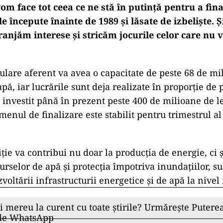
m face tot ceea ce ne stă în putință pentru a fina
e începute înainte de 1989 și lăsate de izbeliște. Ș
anjăm interese și stricăm jocurile celor care nu 
lare aferent va avea o capacitate de peste 68 de mi
pă, iar lucrările sunt deja realizate în proporție de 
 investit până în prezent peste 400 de milioane de le
rmenul de finalizare este stabilit pentru trimestrul al
ție va contribui nu doar la producția de energie, ci ș
urselor de apă și protecția împotriva inundațiilor, su
oltării infrastructurii energetice și de apă la nivel
ii mereu la curent cu toate știrile? Urmărește Puterea
 de WhatsApp