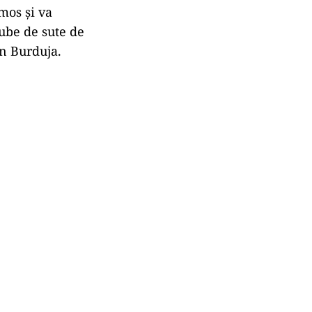
mos și va
gube de sute de
an Burduja.