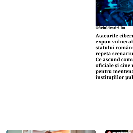
Oficiuldestiri.ro
Atacurile ciber
expun vulnerabi
statului român
repetă scenariu
Ce ascund comu
oficiale și cin
pentru mentena
instituțiilor pu