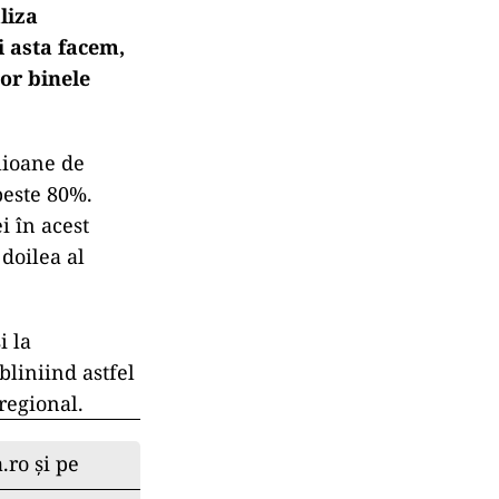
liza
i asta facem,
vor binele
lioane de
peste 80%.
i în acest
 doilea al
i la
bliniind astfel
 regional.
.ro și pe