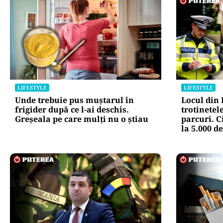
LIFESTYLE
LIFESTYLE
Unde trebuie pus muștarul în
Locul din
frigider după ce l-ai deschis.
trotinetele
Greșeala pe care mulți nu o știau
parcuri. C
la 5.000 de