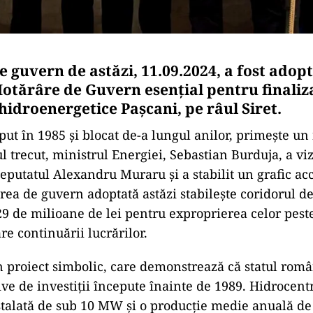
e guvern de astăzi, 11.09.2024, a fost adop
Hotărâre de Guvern esențial pentru finaliz
hidroenergetice Pașcani, pe râul Siret.
eput în 1985 și blocat de-a lungul anilor, primește un
 trecut, ministrul Energiei, Sebastian Burduja, a viz
putatul Alexandru Muraru și a stabilit un grafic acc
ârea de guvern adoptată astăzi stabilește coridorul d
 29 de milioane de lei pentru exproprierea celor pest
re continuării lucrărilor.
n proiect simbolic, care demonstrează că statul rom
ive de investiții începute înainte de 1989. Hidrocent
stalată de sub 10 MW și o producție medie anuală d