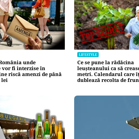
LIFESTYLE
 România unde
Ce se pune la rădăcina
 vor fi interzise în
leușteanului ca să creas
ine riscă amenzi de până
metri. Calendarul care î
 lei
dublează recolta de fru