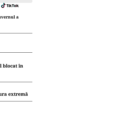
uvernul a
 blocat în
dura extremă