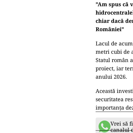
”Am spus că vo
hidrocentralel
chiar dacă der
României”
Lacul de acumu
metri cubi de a
Statul român a
proiect, iar te
anului 2026.
Această investi
securitatea res
importanța dezv
Vrei să f
canalul