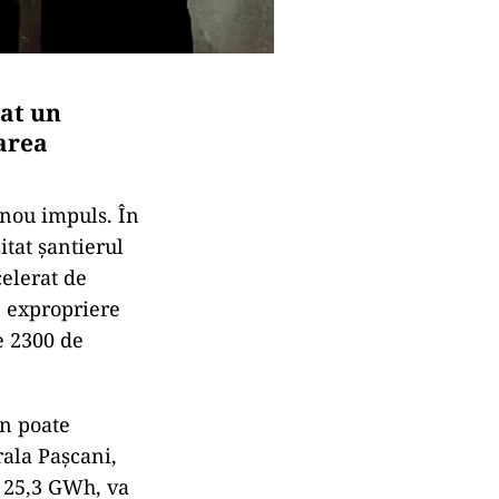
tat un
area
 nou impuls. În
itat șantierul
elerat de
e expropriere
e 2300 de
ân poate
rala Pașcani,
e 25,3 GWh, va