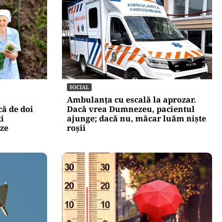
SOCIAL
Ambulanța cu escală la aprozar.
că de doi
Dacă vrea Dumnezeu, pacientul
ți
ajunge; dacă nu, măcar luăm niște
nze
roșii