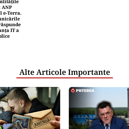
litățile
: ANP
l e‑Terra.
nicările
e răspunde
nța IT a
blice
Alte Articole Importante