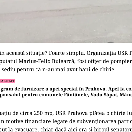
în această situație? Foarte simplu. Organizația USR 
utatul Marius-Felix Bulearcă, fost ofițer de pompieri
 sediu pentru că n-au mai avut bani de chirie.
UALITATE
gram de furnizare a apei special în Prahova. Apel la 
ponsabil pentru comunele Fântânele, Vadu Săpat, Măneș
pațiu de circa 250 mp, USR Prahova plătea o chirie l
din motive financiare legate de subvenționarea parti
ecut la evacuare, chiar dacă aici era și biroul senato