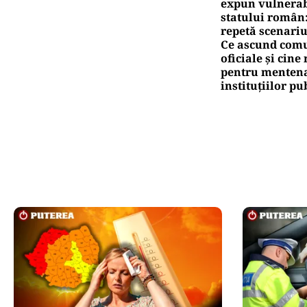
expun vulnerabi
statului român
repetă scenariu
Ce ascund comu
oficiale și cin
pentru mentena
instituțiilor pu