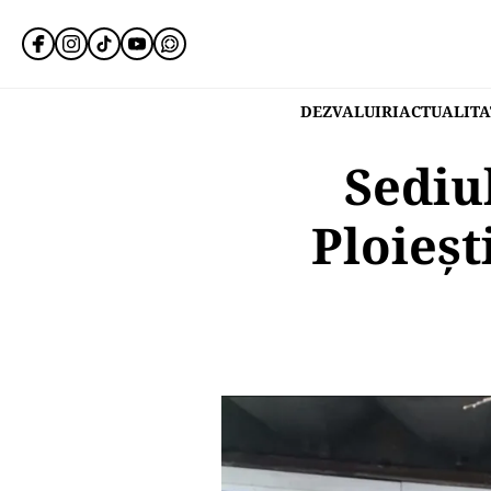
DEZVALUIRI
ACTUALITA
Sediu
Ploieșt