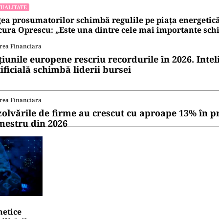
UALITATE
ea prosumatorilor schimbă regulile pe piața energetic
ura Oprescu: „Este una dintre cele mai importante sch
rea Financiara
țiunile europene rescriu recordurile în 2026. Intel
ificială schimbă liderii bursei
rea Financiara
zolvările de firme au crescut cu aproape 13% în p
mestru din 2026
netice