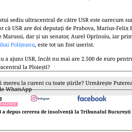
stui sediu ultracentral de către USR este oarecum su
t că USR are doi deputați de Prahova, Marius-Felix 
 Marussi, dar și un senator, Aurel Oprinoiu, iar pri
hai Polițeanu
, este tot un fost userist.
ău a ajuns USR, încât nu mai are 2.500 de euro pentr
acentral la Ploiești?
ii mereu la curent cu toate știrile? Urmărește Puterea
 de WhatsApp
UALITATE
 a depus cererea de insolvență la Tribunalul București