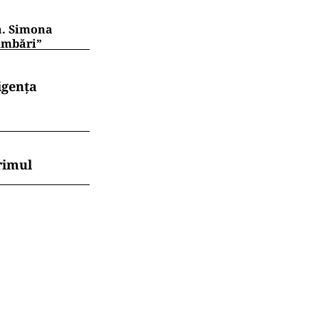
ă. Simona
imbări”
igența
rimul