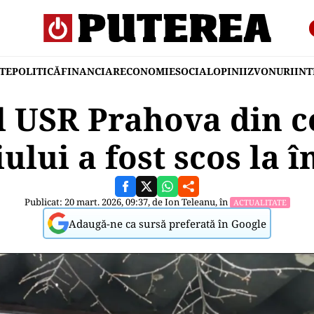
TE
POLITICĂ
FINANCIAR
ECONOMIE
SOCIAL
OPINII
ZVONURI
IN
l USR Prahova din c
iului a fost scos la î
Publicat: 20 mart. 2026, 09:37, de
Ion Teleanu
, în
ACTUALITATE
Adaugă-ne ca sursă preferată în Google