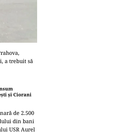
Prahova,
, a trebuit să
consum
ti și Ciorani
unară de 2.500
dului din bani
rului USR Aurel