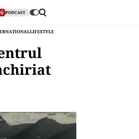
PODCAST
TERNAȚIONAL
LIFESTYLE
entrul
nchiriat