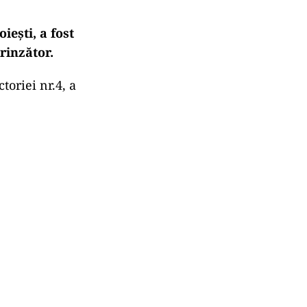
iești, a fost
rinzător.
toriei nr.4, a