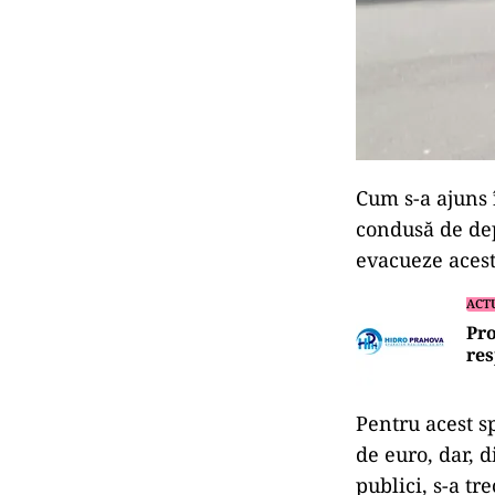
Cum s-a ajuns 
condusă de dep
evacueze acest
ACT
Pro
res
Pentru acest s
de euro, dar, 
publici, s-a tr