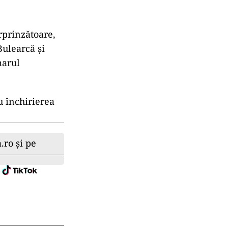
rprinzătoare,
Bulearcă și
marul
u închirierea
.ro și pe