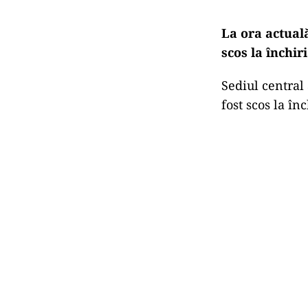
La ora actuală
scos la închir
Sediul central 
fost scos la în