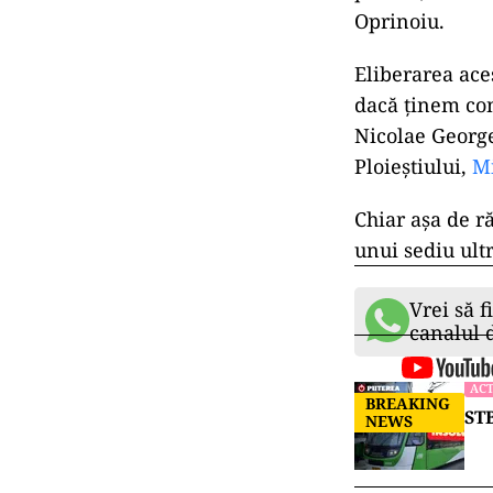
Oprinoiu.
Eliberarea ace
dacă ținem con
Nicolae George
Ploieștiului,
Mi
Chiar așa de r
unui sediu ultr
Vrei să f
canalul
ACT
BREAKING
STB
NEWS