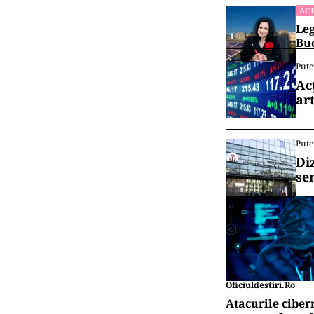
ACT
Leg
Buc
Pute
Ac
art
Pute
Di
se
Oficiuldestiri.ro
Atacurile ciber