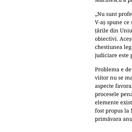
„Nu sunt profe
V-aş spune ce 
ţările din Uni
obiectivi. Aceş
chestiunea leg
judiciare este 
Problema e de 
viitor nu se m
aspecte favorab
procesele pena
elemente exist
fost propus la 
primăvara anu