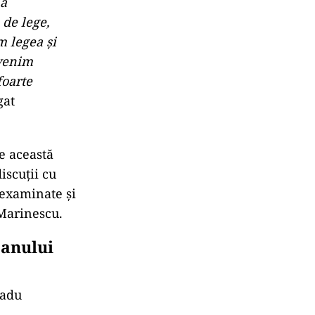
 a
 de lege,
m legea şi
rvenim
foarte
gat
e această
iscuţii cu
 examinate şi
 Marinescu.
 anului
Radu