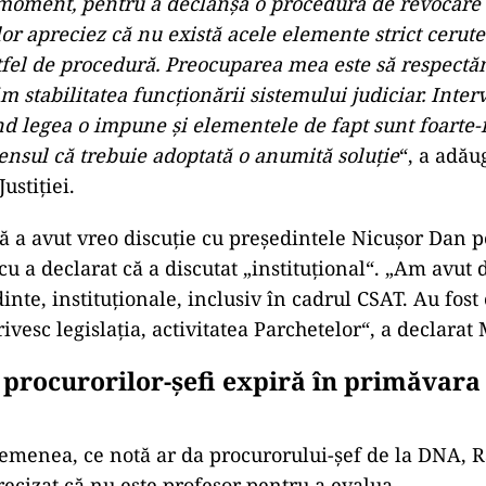
 moment, pentru a declanşa o procedură de revocare
or apreciez că nu există acele elemente strict cerute
tfel de procedură. Preocuparea mea este să respectă
m stabilitatea funcţionării sistemului judiciar. Inte
nd legea o impune şi elementele de fapt sunt foarte-
sensul că trebuie adoptată o anumită soluţie
“, a adău
ustiției.
ă a avut vreo discuţie cu preşedintele Nicuşor Dan p
 a declarat că a discutat „instituţional“. „Am avut d
nte, instituţionale, inclusiv în cadrul CSAT. Au fost
ivesc legislaţia, activitatea Parchetelor“, a declarat
procurorilor-şefi expiră în primăvara
semenea, ce notă ar da procurorului-şef de la DNA, 
ecizat că nu este profesor pentru a evalua.