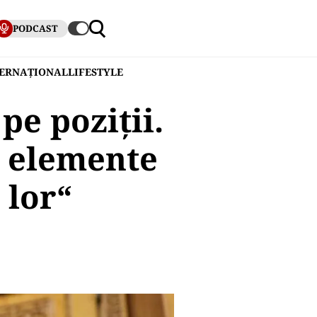
PODCAST
TERNAȚIONAL
LIFESTYLE
pe poziții.
ă elemente
 lor“