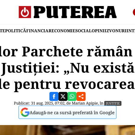
TE
POLITICĂ
FINANCIAR
ECONOMIE
SOCIAL
OPINII
ZVONURI
IN
lor Parchete rămân 
 Justiției: „Nu exist
le pentru revocarea
Publicat: 31 aug. 2025, 07:02, de
Marian Apipie
, în
JUSTITIE
Adaugă-ne ca sursă preferată în Google