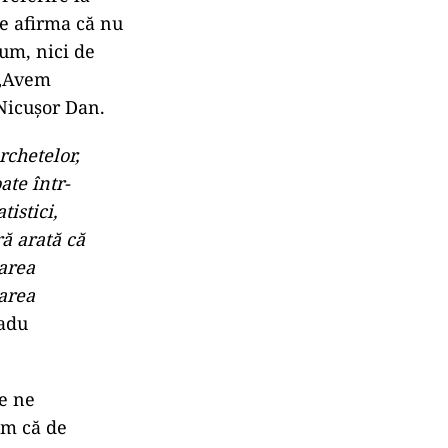
re afirma că nu
cum, nici de
 „Avem
Nicușor Dan.
rchetelor,
te într-
istici,
ră arată că
carea
narea
Radu
re ne
em că de