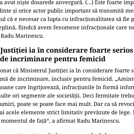
avut nişte dosarede anvergură. (…) Este foarte impo
nte şi orice actor public important să transmită mes
l că e necesar ca lupta cu infracţionalitatea să fie 
 deplină, fiindcă avem fenomene infracţionale care ne
t Radu Marinescu.
Justiţiei ia în considerare foarte serio
 de incriminare pentru femicid
nat că Ministerul Justiţiei ia în considerare foarte s
rmă de incriminare, inclusiv pentru femicid. „Amint
rsoane care îngrijorează, infracţiunile în formă infor
lte ori segmente ale societăţii. Deci fermitate trebu
umiri, poate se poate face mai mult. Dar ca să revoc
 ai acele elemente strict limitativ prevăzute de lege.
n momentul de faţă“, a afirmat Radu Marinescu.