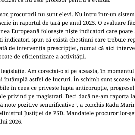
sor, procurorii nu sunt elevi. Nu intru într-un siste
scrie în raportul de ţară pe anul 2025. O evaluare făc
unea Europeană foloseşte nişte indicatori care poate
ti indicatori spun că există chestiuni care trebuie r
ată de intervenţia prescripţiei, numai că aici interv
poate de eficientizare a activităţii.
legislaţie. Am corectat-o şi pe aceasta, în momentul 
ai întâmplă astfel de lucruri. În schimb sunt scoase 
ile în ceea ce priveşte lupta anticorupţie, progresel
le privind pe magistraţi. Deci dacă ne-am raporta la
ă note pozitive semnificative“, a conchis Radu Marin
Ministrul Justiţiei de PSD. Mandatele procurorilor-şe
lui 2026.