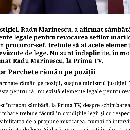
ustiţiei, Radu Marinescu, a afirmat sâmbăt
ente legale pentru revocarea şefilor maril
n procuror-şef, trebuie să ai acele element
revăzute de lege. Nu sunt îndeplinite, în 
irmat Radu Marinescu, la Prima TV.
lor Parchete rămân pe poziții
archete rămân pe poziții, susține ministrul Justiţiei,
asta pentru că „nu există elemente legale pentru rev
st întrebat sâmbătă, la Prima TV, despre schimbarea
himbare trebuie făcută în condiţiile legii şi cu respec
posibilitatea de a propune revocarea, numai că intervi
erminate de lege. Şi dacă nu te regăseşti în ele…“, a