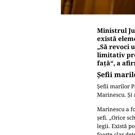
Ministrul J
există elem
„Să revoci u
limitativ p
faţă“, a af
Șefii mari
Șefii marilor P
Marinescu. Și 
Marinescu a fo
şefi. „Orice sc
legii. Există 
foarte clar det