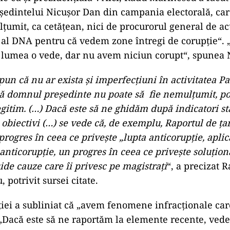
eședintelui Nicușor Dan din campania electorală, ca
lţumit, ca cetăţean, nici de procurorul general de a
 al DNA pentru că vedem zone întregi de corupţie“.
ă lumea o vede, dar nu avem niciun corupt“, spunea 
pun că nu ar exista şi imperfecţiuni în activitatea Pa
ă domnul preşedinte nu poate să fie nemulţumit, poa
itim. (…) Dacă este să ne ghidăm după indicatori stat
 obiectivi (…) se vede că, de exemplu, Raportul de ţa
progres în ceea ce priveşte „lupta anticorupţie, apli
 anticorupţie, un progres în ceea ce priveşte soluţio
de cauze care îi privesc pe magistraţi
“, a precizat 
 potrivit sursei citate.
iţiei a subliniat că „avem fenomene infracţionale ca
 „Dacă este să ne raportăm la elemente recente, ved