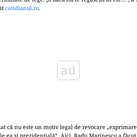
vit
cotidianul.ro
.
Play
zat că nu este un motiv legal de revocare „exprimar
ie ea şi prezidenţială“. Aici, Radu Marinescu a făcut 