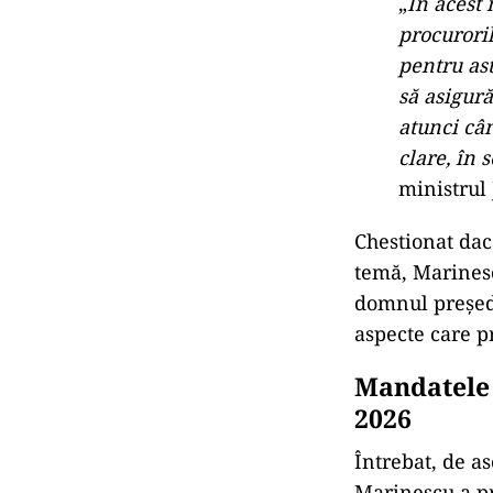
„
În acest
procuroril
pentru as
să asigură
atunci câ
clare, în 
ministrul J
Chestionat dac
temă, Marinescu
domnul preşedi
aspecte care pr
Mandatele 
2026
Întrebat, de a
Marinescu a pr