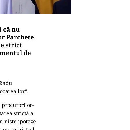
ă că nu
or Parchete.
e strict
momentul de
 Radu
ocarea lor“.
 procurorilor-
tarea strictă a
n nişte ipoteze
 spus ministrul