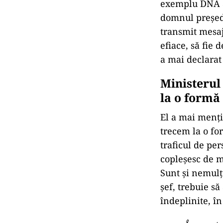
exemplu DNA a 
domnul preşedi
transmit mesaju
efiace, să fie
a mai declara
Ministerul 
la o formă
El a mai mențio
trecem la o fo
traficul de pe
copleşesc de mu
Sunt şi nemulţ
şef, trebuie să
îndeplinite, î