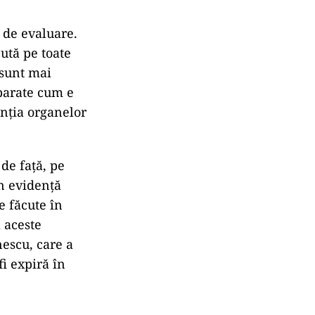
m de evaluare.
ută pe toate
 sunt mai
eparate cum e
enţia organelor
de faţă, pe
în evidenţă
e făcute în
 aceste
escu, care a
fi expiră în