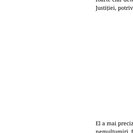
Justiției, potri
El a mai preci
nemulţumiri, f