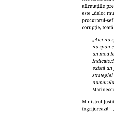
afirmațiile pr
este „deloc mu
procurorul-şef
corupţie, toat
„
Aici nu s
nu spun c
un mod leg
indicatori
există un 
strategiei
numărului
Marinescu,
Ministrul Just
îngrijorează“.