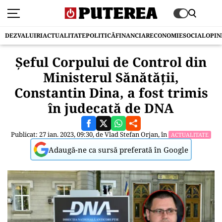
DEZVALUIRI
ACTUALITATE
POLITICĂ
FINANCIAR
ECONOMIE
SOCIAL
OPIN
Șeful Corpului de Control din
Ministerul Sănătății,
Constantin Dina, a fost trimis
în judecată de DNA
Publicat: 27 ian. 2023, 09:30, de
Vlad Stefan Orjan
, în
ACTUALITATE
Adaugă-ne ca sursă preferată în Google