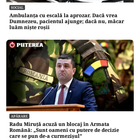
SOCIAL
Ambulanța cu escală la aprozar. Dacă vrea
Dumnezeu, pacientul ajunge; dacă nu, măcar
luăm niște roșii
APĂRARE
Radu Miruță acuză un blocaj în Armata
Română: „Sunt oameni cu putere de decizie
care se pun de-a curmezișul”