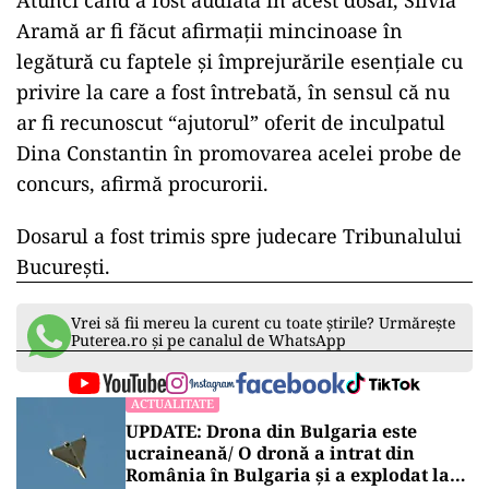
Atunci când a fost audiată în acest dosar, Silvia
Aramă ar fi făcut afirmaţii mincinoase în
legătură cu faptele şi împrejurările esenţiale cu
privire la care a fost întrebată, în sensul că nu
ar fi recunoscut “ajutorul” oferit de inculpatul
Dina Constantin în promovarea acelei probe de
concurs, afirmă procurorii.
Dosarul a fost trimis spre judecare Tribunalului
Bucureşti.
Vrei să fii mereu la curent cu toate știrile? Urmărește
Puterea.ro și pe canalul de WhatsApp
ACTUALITATE
UPDATE: Drona din Bulgaria este
ucraineană/ O dronă a intrat din
România în Bulgaria şi a explodat la