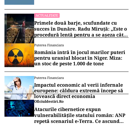
100 de metri de graniţă
ACTUALITATE
Primele două barje, scufundate cu
succes în Dunăre. Radu Miruță: „Este o
procedură lentă pentru a se așeza cât
mai bine”
Puterea Financiara
România intră în jocul marilor puteri
pentru uraniul blocat în Niger. Miza:
un stoc de peste 1.000 de tone
Puterea Financiara
Impactul economic al verii infernale
europene: căldura extremă începe să
lovească direct economia
Oficiuldestiri.ro
Atacurile cibernetice expun
vulnerabilitățile statului român: ANP
repetă scenariul e‑Terra. Ce ascund
comunicările oficiale și cine răspunde