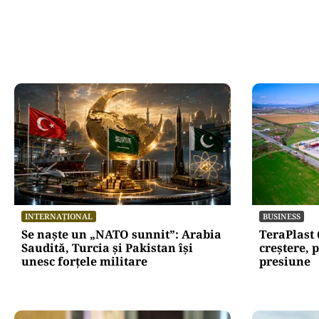
Oficiuldestiri.ro
Atacurile ciber
expun vulnerabi
statului român
repetă scenariu
Ce ascund comu
oficiale și cin
pentru mentena
instituțiilor pu