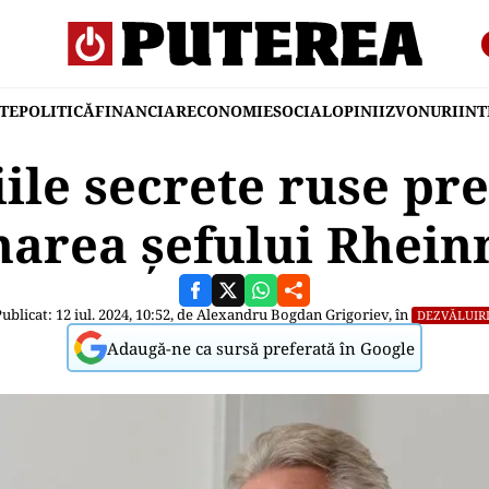
TE
POLITICĂ
FINANCIAR
ECONOMIE
SOCIAL
OPINII
ZVONURI
IN
iile secrete ruse pr
narea șefului Rhein
ublicat: 12 iul. 2024, 10:52, de
Alexandru Bogdan Grigoriev
, în
DEZVĂLUIR
Adaugă-ne ca sursă preferată în Google