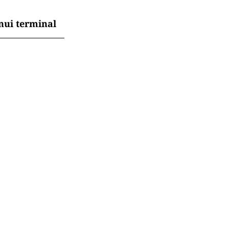
e atacului
 rezervărilor:
gii
ă pe locuitor
nui terminal