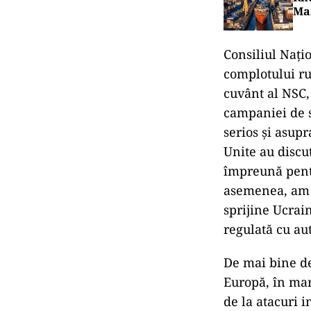
Compania lui A
succes producă
arma decisivă 
compania va de
care o sursă fa
pentru Rusia.
ECO
Sta
Șan
BUS
Rhe
Man
Consiliul Nați
complotului ru