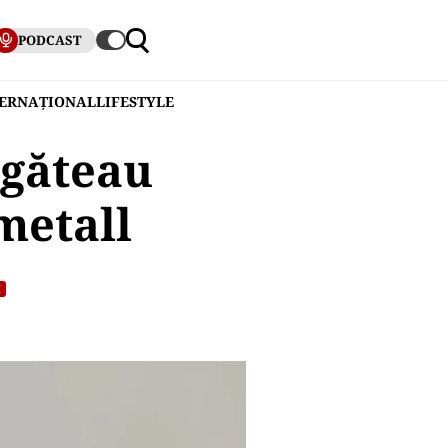
PODCAST
TERNAȚIONAL
LIFESTYLE
egăteau
metall
I