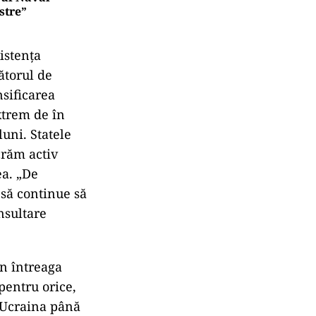
cel mai de
e au devenit
ăptămâni,
n efort despre
îngrijorător
entru vânzarea
rul Naval
stre”
istența
ătorul de