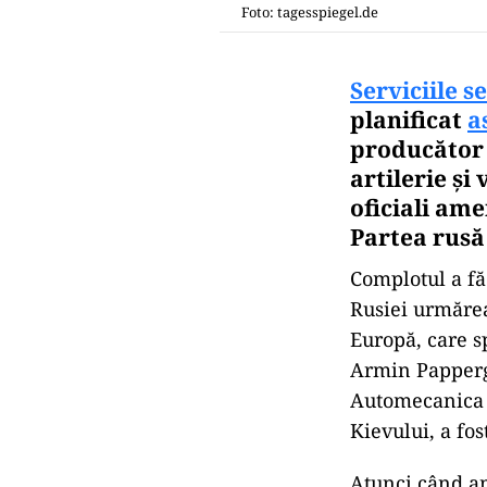
Foto: tagesspiegel.de
Serviciile s
planificat
a
producător
artilerie și
oficiali ame
Partea rusă
Complotul a făc
Rusiei urmărea
Europă, care sp
Armin Papperg
Automecanica M
Kievului, a fos
Atunci când am