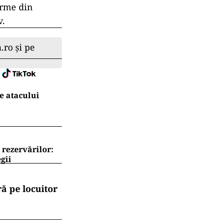
nsificarea
xtrem de în
uni. Statele
crăm activ
ea. „De
 să continue să
nsultare
în întreaga
pentru orice,
 Ucraina până
arme din
v.
.ro și pe