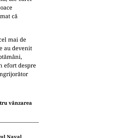
joace
rmat că