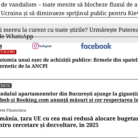
 Adrienne Watson, a punctat într-o declarație: „Inte
ubversiune a Rusiei este un lucru pe care îl luăm e
ra căruia ne-am concentrat intens în ultimele câteva l
tat această problemă cu aliații noștri din NATO și lu
u a expune și a întrerupe aceste activități”, a spus 
st clari că acțiunile Rusiei nu vor descuraja aliații
na”. „Măsurile necesare sunt întotdeauna luate în co
oritățile de securitate”, a declarat Hoffman.
 șase luni, Rusia desfășoară o campanie de sabotaj 
e parte prin intermediari. A recrutat amatori locali 
incendiare asupra depozitelor legate de arme pentru
 de vandalism – toate menite să blocheze fluxul de 
 Ucraina și să diminueze sprijinul public pentru Kie
ii mereu la curent cu toate știrile? Urmărește Puterea