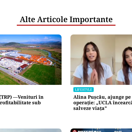
netice
litățile
: ANP
l e‑Terra.
nicările
e răspunde
nța IT a
blice
Alte Articole Importante