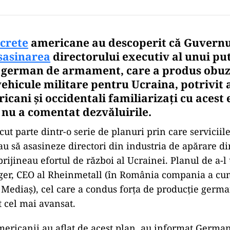
ecrete
americane au descoperit că Guvernul
sasinarea
directorului executiv al unui pu
 german de armament, care a produs obuz
 vehicule militare pentru Ucraina, potrivit a
ricani și occidentali familiarizați cu acest 
 nu a comentat dezvăluirile.
ut parte dintr-o serie de planuri prin care serviciile
u să asasineze directori din industria de apărare di
rijineau efortul de război al Ucrainei. Planul de a-l
er, CEO al Rheinmetall (în România compania a cum
ediaş), cel care a condus forța de producție german
t cel mai avansat.
ericanii au aflat de acest plan, au informat Germani