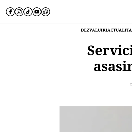
DEZVALUIRI
ACTUALITA
Servic
asasi
P