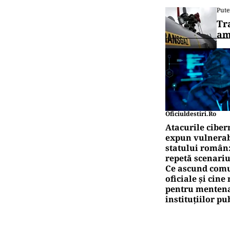
canalul
DEZ
Ana
cib
AN
EXCLUSIV
Sca
Air
Pute
Ro
pe
Pute
Tr
am