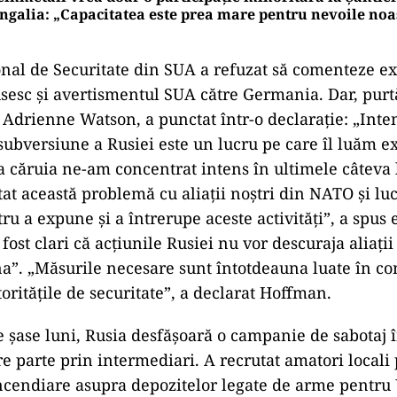
rmin Papperger, Rheinmetall, este cel mai mare și 
tor german de proiectile de artilerie de 155 mm car
în războiul de uzură din Ucraina. În următoarele s
schide o fabrică de vehicule blindate în Ucraina, u
miliarizată cu informațiile a declarat că este foarte 
NOMIE
tul schimbă strategia: cel puțin șase licitații lunare p
tierului Naval Mangalia, aflat în faliment
INESS
inmetall vrea doar o participație minoritară la Șantie
galia: „Capacitatea este prea mare pentru nevoile noa
onal de Securitate din SUA a refuzat să comenteze ex
sesc și avertismentul SUA către Germania. Dar, purt