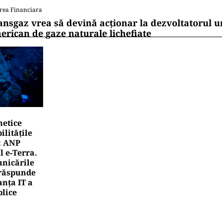
 de WhatsApp
VĂLUIRI
tomia unui eșec de achiziții publice: firmele din spatel
ernetic de la ANCPI
CHETE
ndalul apartamentelor din București ajunge la giganții
bnb și Booking.com anunță măsuri și cer respectarea le
rea Financiara
mânia, țara UE cu cea mai redusă alocare bugetar
ntru cercetare și dezvoltare, în 2025
rea Financiara
ansgaz vrea să devină acționar la dezvoltatorul u
erican de gaze naturale lichefiate