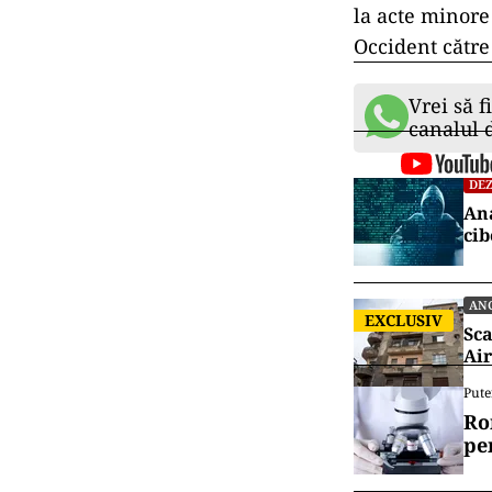
cuvânt al NSC,
campaniei de s
serios și asup
Unite au discu
împreună pentr
asemenea, am fo
sprijine Ucrai
regulată cu aut
De mai bine de
Europă, în mar
de la atacuri 
la acte minore
Occident către
Vrei să f