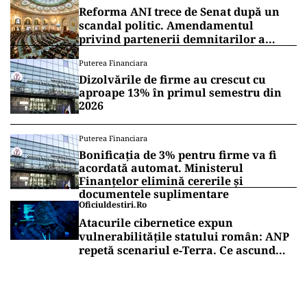
Reforma ANI trece de Senat după un
scandal politic. Amendamentul
privind partenerii demnitarilor a
inflamat dezbaterile
Puterea Financiara
Dizolvările de firme au crescut cu
aproape 13% în primul semestru din
2026
Puterea Financiara
Bonificația de 3% pentru firme va fi
acordată automat. Ministerul
Finanțelor elimină cererile și
documentele suplimentare
Oficiuldestiri.ro
Atacurile cibernetice expun
vulnerabilitățile statului român: ANP
repetă scenariul e‑Terra. Ce ascund
comunicările oficiale și cine răspunde
pentru mentenanța IT a instituțiilor
publice