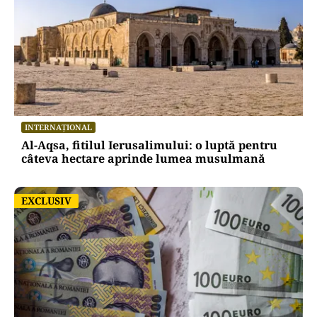
INTERNAȚIONAL
Al-Aqsa, fitilul Ierusalimului: o luptă pentru
câteva hectare aprinde lumea musulmană
EXCLUSIV
EXCLUSIV