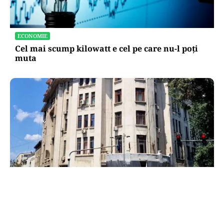
ECONOMIE
Cel mai scump kilowatt e cel pe care nu-l poți
muta
ADMINISTRATIE
Teatrul Bulandra intră în reparații capitale:
98,6 milioane de lei pentru salvarea unei scene