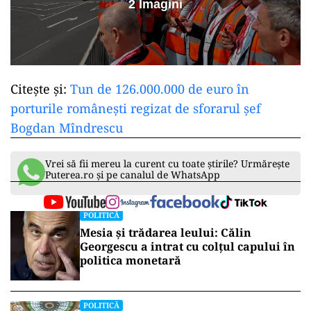
2 Imagini
Citește și:
Tun de 126.000.000 de euro în
porturile românești regizat de sforarul șef
Bogdan Mîndrescu
Vrei să fii mereu la curent cu toate știrile? Urmărește
Puterea.ro și pe canalul de WhatsApp
POLITICĂ
Mesia și trădarea leului: Călin
Georgescu a intrat cu colțul capului în
politica monetară
POLITICĂ