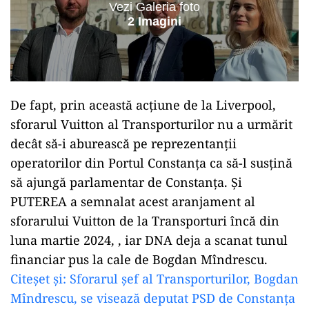
Vezi Galeria foto
2 Imagini
De fapt, prin această acțiune de la Liverpool,
sforarul Vuitton al Transporturilor nu a urmărit
decât să-i aburească pe reprezentanții
operatorilor din Portul Constanța ca să-l susțină
să ajungă parlamentar de Constanța. Și
PUTEREA a semnalat acest aranjament al
sforarului Vuitton de la Transporturi încă din
luna martie 2024, , iar DNA deja a scanat tunul
financiar pus la cale de Bogdan Mîndrescu.
Citeșet și: Sforarul șef al Transporturilor, Bogdan
Mîndrescu, se visează deputat PSD de Constanța