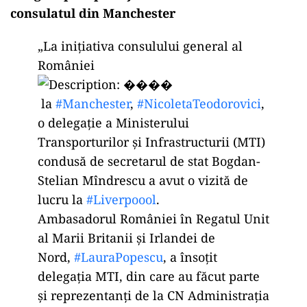
consulatul din Manchester
„La inițiativa consulului general al
României
la
#Manchester
,
#NicoletaTeodorovici
,
o delegație a Ministerului
Transporturilor și Infrastructurii (MTI)
condusă de secretarul de stat Bogdan-
Stelian Mîndrescu a avut o vizită de
lucru la
#Liverpoool
.
Ambasadorul României în Regatul Unit
al Marii Britanii și Irlandei de
Nord,
#LauraPopescu
, a însoțit
delegația MTI, din care au făcut parte
și reprezentanți de la CN Administrația