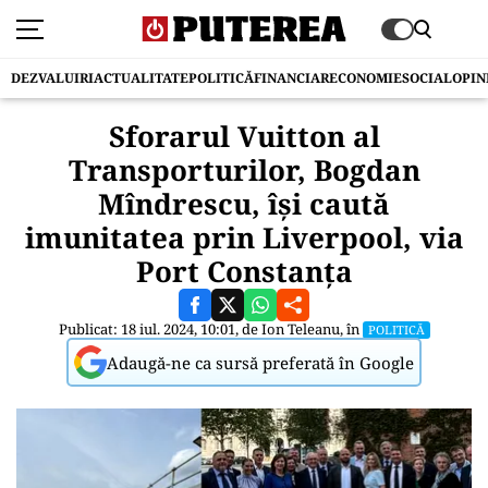
DEZVALUIRI
ACTUALITATE
POLITICĂ
FINANCIAR
ECONOMIE
SOCIAL
OPIN
Sforarul Vuitton al
Transporturilor, Bogdan
Mîndrescu, își caută
imunitatea prin Liverpool, via
Port Constanța
Publicat: 18 iul. 2024, 10:01, de
Ion Teleanu
, în
POLITICĂ
Adaugă-ne ca sursă preferată în Google