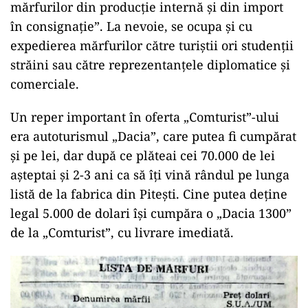
mărfurilor din producţie internă şi din import
în consignaţie”. La nevoie, se ocupa și cu
expedierea mărfurilor către turiştii ori studenţii
străini sau către reprezentanţele diplomatice şi
comerciale.
Un reper important în oferta „Comturist”-ului
era autoturismul „Dacia”, care putea fi cumpărat
și pe lei, dar după ce plăteai cei 70.000 de lei
așteptai și 2-3 ani ca să îți vină rândul pe lunga
listă de la fabrica din Pitești. Cine putea deține
legal 5.000 de dolari își cumpăra o „Dacia 1300”
de la „Comturist”, cu livrare imediată.