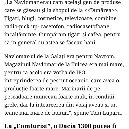
„La Navlomar erau cam acelaşi gen de produse
care se găseau şi la shopul de la <<Dunărea>>.
Ţigări, blugi, cosmetice, televizoare, combine
radio-pick up- casetofon, radiocasetofoane,
încălţăminte. Cumpăram ţigări şi cafea, pentru
că în general cu astea se făceau bani.
Navlomar-ul de la Galaţi era pentru Navrom.
Magazinul Navlomar de la Tulcea era mai mare,
pentru că acolo era vorba de IPO,
întreprinderea de pescuit oceanic, care avea o
producţie foarte mare. Marinarii de pe
pescadoare munceau foarte mult, în condiţii
grele, dar la întoarcerea din voiaj aveau şi un
teanc mai mare de bonuri”, spune Toni Luparu.
La „Comturist”, o Dacia 1300 putea fi