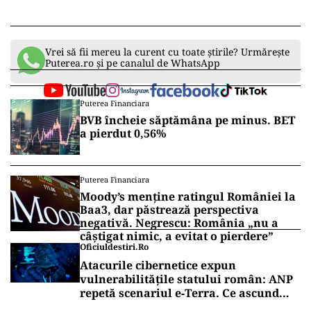
Vrei să fii mereu la curent cu toate știrile? Urmărește
Puterea.ro și pe canalul de WhatsApp
Puterea Financiara
BVB încheie săptămâna pe minus. BET
a pierdut 0,56%
Puterea Financiara
Moody’s menține ratingul României la
Baa3, dar păstrează perspectiva
negativă. Negrescu: România „nu a
câștigat nimic, a evitat o pierdere”
Oficiuldestiri.ro
Atacurile cibernetice expun
vulnerabilitățile statului român: ANP
repetă scenariul e‑Terra. Ce ascund
comunicările oficiale și cine răspunde