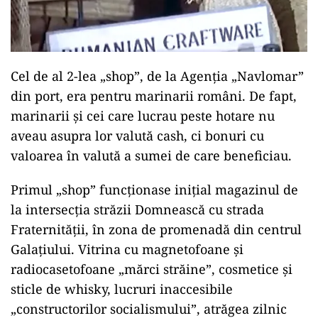
Cel de al 2-lea „shop”, de la Agenţia „Navlomar”
din port, era pentru marinarii români. De fapt,
marinarii și cei care lucrau peste hotare nu
aveau asupra lor valută cash, ci bonuri cu
valoarea în valută a sumei de care beneficiau.
Primul „shop” funcţionase iniţial magazinul de
la intersecţia străzii Domnească cu strada
Fraternităţii, în zona de promenadă din centrul
Galațiului. Vitrina cu magnetofoane şi
radiocasetofoane „mărci străine”, cosmetice şi
sticle de whisky, lucruri inaccesibile
„constructorilor socialismului”, atrăgea zilnic