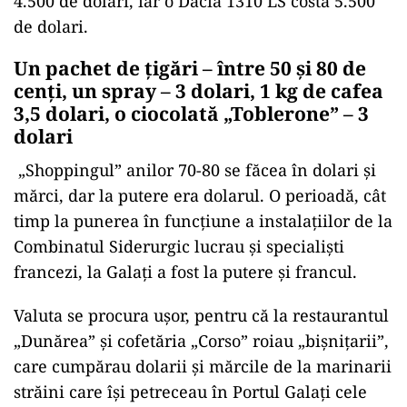
4.500 de dolari, iar o Dacia 1310 LS costa 5.500
de dolari.
Un pachet de ţigări – între 50 și 80 de
cenţi, un spray – 3 dolari, 1 kg de cafea
3,5 dolari, o ciocolată „Toblerone” – 3
dolari
„Shoppingul” anilor 70-80 se făcea în dolari şi
mărci, dar la putere era dolarul. O perioadă, cât
timp la punerea în funcţiune a instalaţiilor de la
Combinatul Siderurgic lucrau şi specialişti
francezi, la Galaţi a fost la putere şi francul.
Valuta se procura uşor, pentru că la restaurantul
„Dunărea” şi cofetăria „Corso” roiau „bişniţarii”,
care cumpărau dolarii şi mărcile de la marinarii
străini care își petreceau în Portul Galați cele