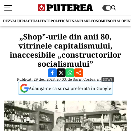
DEZVALUIRI
ACTUALITATE
POLITICĂ
FINANCIAR
ECONOMIE
SOCIAL
OPIN
„Shop”-urile din anii 80,
vitrinele capitalismului,
inaccesibile „constructorilor
socialismului”
Publicat: 29 dec. 2023, 20:00, de
Sorin Costea
, în
NEWS
Adaugă-ne ca sursă preferată în Google