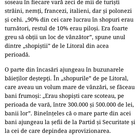
soseau în fiecare vară zeci de mii de turiști
străini, nemți, francezi, italieni, dar și polonezi
și cehi. „90% din cei care lucrau în shopuri erau
turnători, restul de 10% erau piloşi. Era foarte
greu să obţii un loc de vânzător”, spune unul
dintre „shopiştii” de le Litoral din acea
perioadă.
O parte din încasări ajungeau în buzunarele
băieţilor deştepţi. În „shopurile” de pe Litoral,
care aveau un volum mare de vânzări, se făceau
bani frumoși: „Erau shopişti care scoteau, pe
perioada de vară, între 300.000 şi 500.000 de lei,
banii lor”. Bineînțeles că o mare parte din acei
bani ajungeau la șefii de la Partid și Securitate și
la cei de care depindea aprovizionarea.