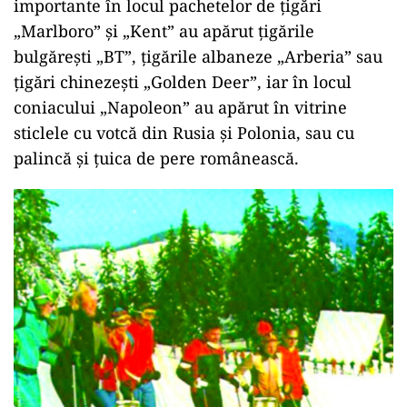
importante în locul pachetelor de țigări
„Marlboro” și „Kent” au apărut țigările
bulgărești „BT”, țigările albaneze „Arberia” sau
țigări chinezești „Golden Deer”, iar în locul
coniacului „Napoleon” au apărut în vitrine
sticlele cu votcă din Rusia și Polonia, sau cu
palincă și țuica de pere românească.