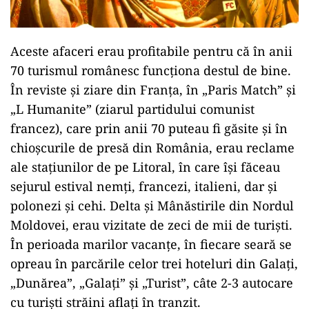
Aceste afaceri erau profitabile pentru că în anii
70 turismul românesc funcționa destul de bine.
În reviste și ziare din Franța, în „Paris Match” și
„L Humanite” (ziarul partidului comunist
francez), care prin anii 70 puteau fi găsite și în
chioșcurile de presă din România, erau reclame
ale stațiunilor de pe Litoral, în care își făceau
sejurul estival nemți, francezi, italieni, dar și
polonezi și cehi. Delta și Mânăstirile din Nordul
Moldovei, erau vizitate de zeci de mii de turiști.
În perioada marilor vacanțe, în fiecare seară se
opreau în parcările celor trei hoteluri din Galați,
„Dunărea”, „Galați” și „Turist”, câte 2-3 autocare
cu turiști străini aflați în tranzit.