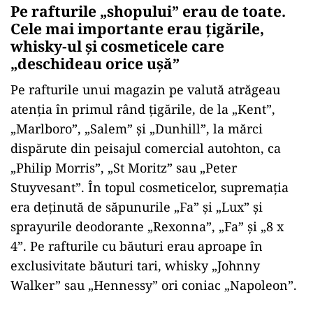
Pe rafturile „shopului” erau de toate.
Cele mai importante erau țigările,
whisky-ul și cosmeticele care
„deschideau orice ușă”
Pe rafturile unui magazin pe valută atrăgeau
atenția în primul rând ţigările, de la „Kent”,
„Marlboro”, „Salem” şi „Dunhill”, la mărci
dispărute din peisajul comercial autohton, ca
„Philip Morris”, „St Moritz” sau „Peter
Stuyvesant”. În topul cosmeticelor, supremaţia
era deţinută de săpunurile „Fa” şi „Lux” şi
sprayurile deodorante „Rexonna”, „Fa” şi „8 x
4”. Pe rafturile cu băuturi erau aproape în
exclusivitate băuturi tari, whisky „Johnny
Walker” sau „Hennessy” ori coniac „Napoleon”.