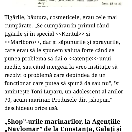
Ţigările, băutura, cosmeticele, erau cele mai
cumpărate. „Se cumpărau în primul rând
ţigările şi în special <<Kentul>> şi
<<Marlboro>>, dar şi săpunurile şi sprayurile,
care erau să le spunem valuta forte când se
punea problema să dai o <<atenţie>> unui
medic, sau când mergeai la vreo instituție să
rezolvi o problemă care depindea de un
funcționar care putea să spună da sau nu”, îşi
aminteşte Toni Luparu, un adolescent al anilor
70, acum marinar. Produsele din „shopuri”
deschideau orice uşă.
„Shop”-urile marinarilor, la Agențiile
„Navlomar” de la Constanța, Galaţi şi