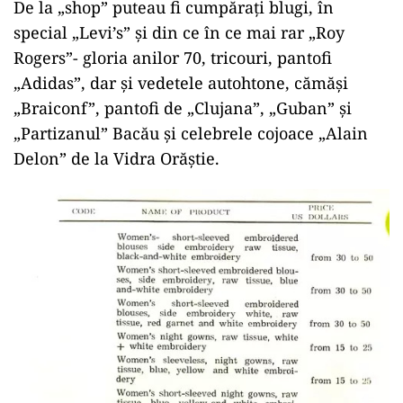
De la „shop” puteau fi cumpăraţi blugi, în
special „Levi’s” şi din ce în ce mai rar „Roy
Rogers”- gloria anilor 70, tricouri, pantofi
„Adidas”, dar şi vedetele autohtone, cămăşi
„Braiconf”, pantofi de „Clujana”, „Guban” şi
„Partizanul” Bacău şi celebrele cojoace „Alain
Delon” de la Vidra Orăştie.