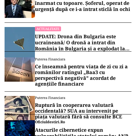
înarmat cu topoare. Șoferul, operat de
urgență după ce i-a intrat sticlă în ochi
ACTUALITATE
UPDATE: Drona din Bulgaria este
ucraineană/ O dronă a intrat din
România în Bulgaria şi a explodat la
100 de metri de graniţă
Puterea Financiara
Ce înseamnă pentru viața de zi cu zi a
românilor ratingul „Baa3 cu
perspectivă negativă” acordat de
agențiile financiare
Puterea Financiara
Ruptură în cooperarea valutară
occidentală? SUA au intervenit pe
piața valutară fără să consulte BCE
Oficiuldestiri.ro
Atacurile cibernetice expun
vulnerabilitățile statului român: ANP