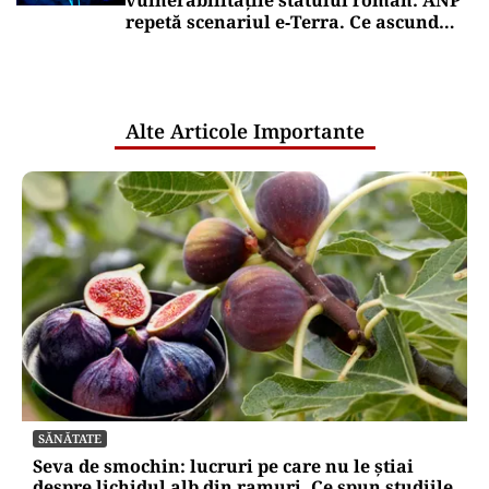
repetă scenariul e‑Terra. Ce ascund
comunicările oficiale și cine răspunde
pentru mentenanța IT a instituțiilor
publice
Alte Articole Importante
SĂNĂTATE
Seva de smochin: lucruri pe care nu le știai
despre lichidul alb din ramuri. Ce spun studiile