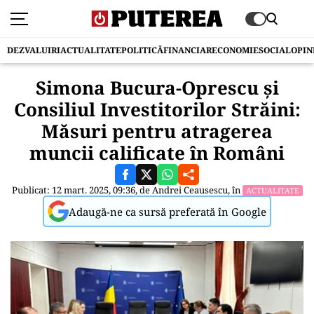
DEZVALUIRI
ACTUALITATE
POLITICĂ
FINANCIAR
ECONOMIE
SOCIAL
OPIN
Simona Bucura-Oprescu și
Consiliul Investitorilor Străini:
Măsuri pentru atragerea
muncii calificate în Români
Publicat: 12 mart. 2025, 09:36, de
Andrei Ceausescu
, în
ACTUALITATE
Adaugă-ne ca sursă preferată în Google