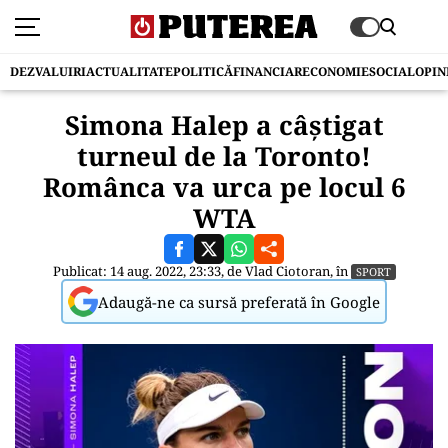
DEZVALUIRI
ACTUALITATE
POLITICĂ
FINANCIAR
ECONOMIE
SOCIAL
OPIN
Simona Halep a câștigat
turneul de la Toronto!
Românca va urca pe locul 6
WTA
Publicat: 14 aug. 2022, 23:33, de
Vlad Ciotoran
, în
SPORT
Adaugă-ne ca sursă preferată în Google