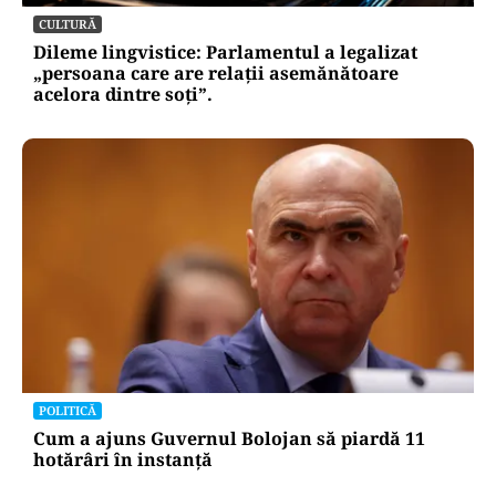
Retter, gata cu 7 luni înainte de termen pe A0
Nord. Care este situația reală a descărcărilor
CULTURĂ
Dileme lingvistice: Parlamentul a legalizat
„persoana care are relații asemănătoare
acelora dintre soți”.