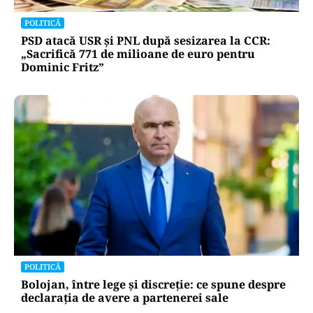
Două azi, două mâine: de ce barjele nu sunt
scufundate toate odată în Dunăre? Explicația
autorităților
POLITICĂ
PSD atacă USR și PNL după sesizarea la CCR:
„Sacrifică 771 de milioane de euro pentru
Dominic Fritz”