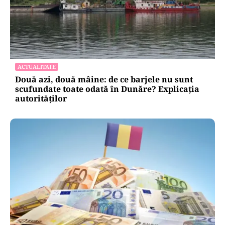
POLITICĂ
AUR și-a făcut site de suspendare. Deocamdată,
Nicușor Dan poate dormi liniștit
ACTUALITATE