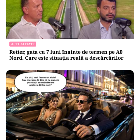
Atacurile cibernetice expun
vulnerabilitățile statului român: ANP
repetă scenariul e‑Terra. Ce ascund
comunicările oficiale și cine răspunde
pentru mentenanța IT a instituțiilor
publice
Alte Articole Importante
ACTUALITATE