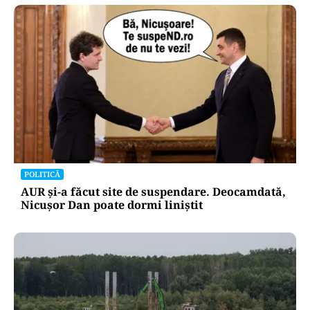
POLITICĂ
Cum a ajuns Guvernul Bolojan să piardă 11
hotărâri în instanță