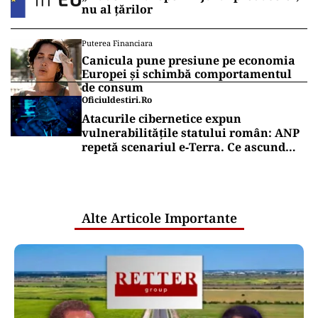
SPORT
Infantino scoate Cupa Mondială la
mezat. Dinastia Trump a mirosit
imediat unde sunt banii
SPORT
Gigi Becali, gata cu Politic! Patronul de
la FCSB a luat decizia în cazul
fotbalistului cumpărat de la Dinamo:
„Fac curățenie! Nu e de echipa asta”
Puterea Financiara
Țările UE reconfigurează conceptul
„Made in Europe” în jurul produselor,
nu al țărilor
Puterea Financiara
Canicula pune presiune pe economia
Europei și schimbă comportamentul
de consum
Oficiuldestiri.ro