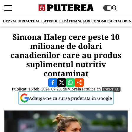
DEZVALUIRI
ACTUALITATE
POLITICĂ
FINANCIAR
ECONOMIE
SOCIAL
OPIN
Simona Halep cere peste 10
milioane de dolari
canadienilor care au produs
suplimentul nutritiv
contaminat
Publicat: 16 feb. 2024, 07:25, de
Viorela Pitulice
, în
ESENȚIAL
Adaugă-ne ca sursă preferată în Google