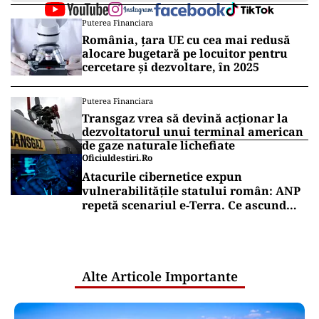
Puterea Financiara
România, țara UE cu cea mai redusă
alocare bugetară pe locuitor pentru
cercetare și dezvoltare, în 2025
Puterea Financiara
Transgaz vrea să devină acționar la
dezvoltatorul unui terminal american
de gaze naturale lichefiate
Oficiuldestiri.ro
Atacurile cibernetice expun
vulnerabilitățile statului român: ANP
repetă scenariul e‑Terra. Ce ascund
comunicările oficiale și cine răspunde
pentru mentenanța IT a instituțiilor
publice
Alte Articole Importante