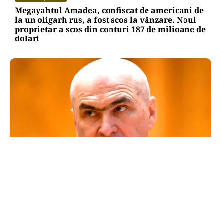
Megayahtul Amadea, confiscat de americani de
la un oligarh rus, a fost scos la vânzare. Noul
proprietar a scos din conturi 187 de milioane de
dolari
POLITICĂ
Un lider USR îl critică dur pe Ilie Bolojan: Un
liberal nu crește taxele