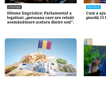
CULTURĂ
POLITICĂ
Dileme lingvistice: Parlamentul a
Cum a aju
legalizat „persoana care are relații
piardă 11 
asemănătoare acelora dintre soți”.
POLITICĂ
POLITICĂ
PSD atacă USR și PNL după
Bolojan, în
sesizarea la CCR: „Sacrifică 771 de
spune desp
milioane de euro pentru Dominic
partenerei
Fritz”