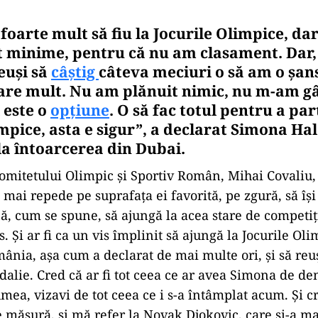
foarte mult să fiu la Jocurile Olimpice, da
t minime, pentru că nu am clasament. Dar
euşi să
câştig
câteva meciuri o să am o şans
tare mult. Nu am plănuit nimic, nu m-am g
 este o
opţiune
. O să fac totul pentru a par
mpice, asta e sigur”, a declarat Simona Hal
la întoarcerea din Dubai.
omitetului Olimpic şi Sportiv Român, Mihai Covaliu,
mai repede pe suprafaţa ei favorită, pe zgură, să îşi
, cum se spune, să ajungă la acea stare de competiţi
. Şi ar fi ca un vis împlinit să ajungă la Jocurile Oli
ânia, aşa cum a declarat de mai multe ori, şi să reu
edalie. Cred că ar fi tot ceea ce ar avea Simona de d
umea, vizavi de tot ceea ce i s-a întâmplat acum. Şi c
 măsură, şi mă refer la Novak Djokovic, care şi-a man