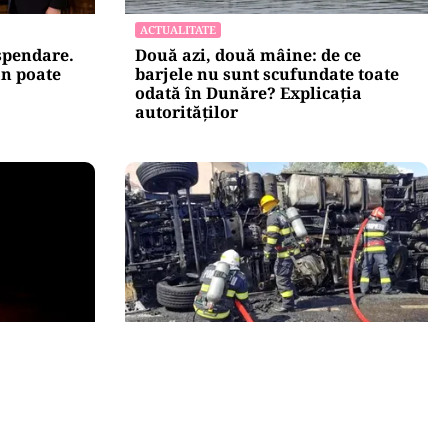
ACTUALITATE
uspendare.
Două azi, două mâine: de ce
n poate
barjele nu sunt scufundate toate
odată în Dunăre? Explicația
autorităților
ACTUALITATE
vernul
Alertă majoră în Timiș! Populația,
iză și
evacuată după răsturnarea unui
nsumului
camion cu hipoclorit pe DN68A