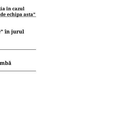
zia în cazul
 de echipa asta”
” în jurul
himbă