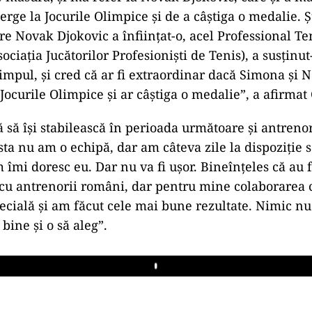
rge la Jocurile Olimpice şi de a câştiga o medalie. Şt
are Novak Djokovic a înfiinţat-o, acel Professional T
ociaţia Jucătorilor Profesionişti de Tenis), a susţinut-
 timpul, şi cred că ar fi extraordinar dacă Simona şi
 Jocurile Olimpice şi ar câştiga o medalie”, a afirmat
să îşi stabilească în perioada următoare şi antrenor
a nu am o echipă, dar am câteva zile la dispoziţie 
 îmi doresc eu. Dar nu va fi uşor. Bineînţeles că au f
 cu antrenorii români, dar pentru mine colaborarea
pecială şi am făcut cele mai bune rezultate. Nimic nu
bine şi o să aleg”.
Play