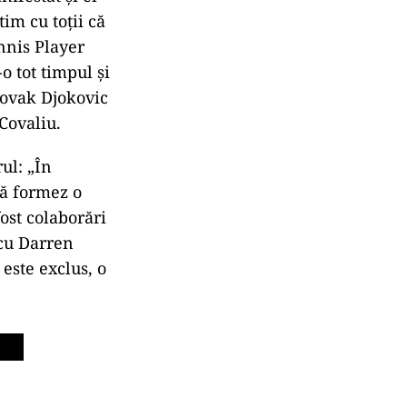
im cu toţii că
ennis Player
o tot timpul şi
 Novak Djokovic
 Covaliu.
ul: „În
să formez o
ost colaborări
 cu Darren
 este exclus, o