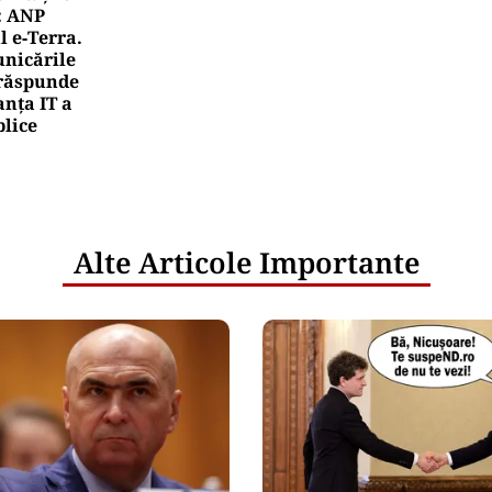
: ANP
l e‑Terra.
nicările
e răspunde
nța IT a
blice
Alte Articole Importante