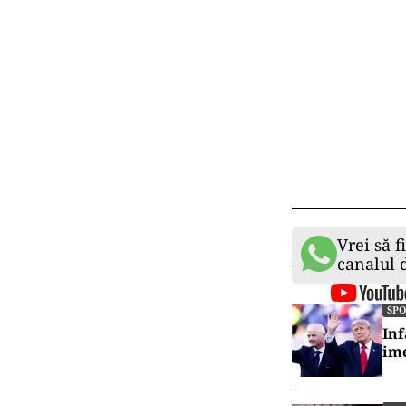
Vrei să f
canalul
SP
Inf
ime