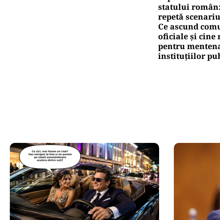
statului român
repetă scenariu
Ce ascund comu
oficiale și cin
pentru mentena
instituțiilor pu