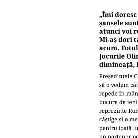
„Îmi doresc 
şansele sun
atunci voi r
Mi-aş dori 
acum. Totul
Jocurile Oli
dimineață, 
Preşedintele C
să o vedem cât 
repede în mână
bucure de tenis
reprezinte Rom
câştige şi o m
pentru toată l
un partener pe