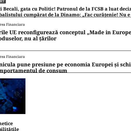
ORT
i Becali, gata cu Politic! Patronul de la FCSB a luat deci
balistului cumpărat de la Dinamo: „Fac curățenie! Nu e
rea Financiara
rile UE reconfigurează conceptul „Made in Europe
oduselor, nu al țărilor
rea Financiara
nicula pune presiune pe economia Europei și sc
mportamentul de consum
netice
litățile