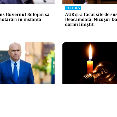
POLITICĂ
ns Guvernul Bolojan să
AUR și-a făcut site de s
hotărâri în instanță
Deocamdată, Nicușor Da
dormi liniștit
POLITICĂ
tre lege și discreție: ce
Pericol de blackout? Gu
re declarația de avere a
activează măsurile de cr
 sale
pregătește limitarea co
de energie