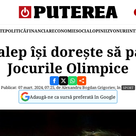
TE
POLITICĂ
FINANCIAR
ECONOMIE
SOCIAL
OPINII
ZVONURI
IN
ep își dorește să p
Jocurile Olimpice
Publicat: 07 mart. 2024, 07:25, de
Alexandru Bogdan Grigoriev
, în
SPORT
Adaugă-ne ca sursă preferată în Google