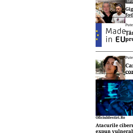
SP
Gig
fot
Pute
Ță
pr
Pute
Ca
co
Oficiuldestiri.ro
Atacurile ciber
expun vulnerabi