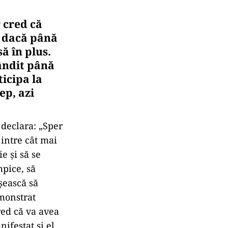
r cred că
, dacă până
ă în plus.
ândit până
ticipa la
ep, azi
 declara: „Sper
 intre cât mai
e şi să se
mpice, să
şească să
emonstrat
red că va avea
ifestat şi el