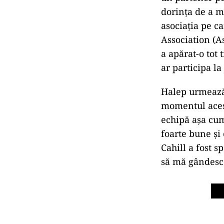
dorinţa de a me
asociaţia pe c
Association (As
a apărat-o tot
ar participa la
Halep urmează 
momentul acest
echipă aşa cum
foarte bune şi
Cahill a fost s
să mă gândesc 