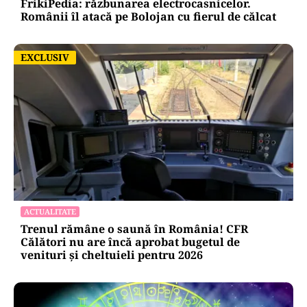
FrikiPedia: răzbunarea electrocasnicelor.
Românii îl atacă pe Bolojan cu fierul de călcat
EXCLUSIV
EXCLUSIV
ACTUALITATE
Trenul rămâne o saună în România! CFR
Călători nu are încă aprobat bugetul de
venituri și cheltuieli pentru 2026