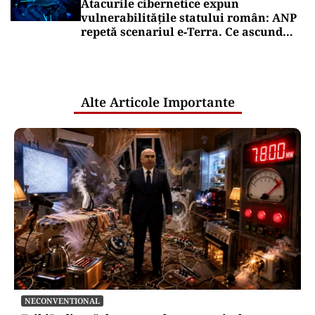
Atacurile cibernetice expun
vulnerabilitățile statului român: ANP
repetă scenariul e‑Terra. Ce ascund
comunicările oficiale și cine răspunde
pentru mentenanța IT a instituțiilor
publice
Alte Articole Importante
NECONVENTIONAL