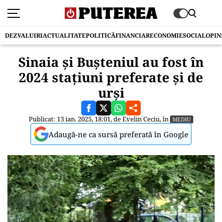
DEZVALUIRI
ACTUALITATE
POLITICĂ
FINANCIAR
ECONOMIE
SOCIAL
OPIN
Sinaia și Bușteniul au fost în
2024 stațiuni preferate și de
urși
Publicat: 13 ian. 2025, 18:01, de
Evelin Ceciu
, în
MEDIU
Adaugă-ne ca sursă preferată în Google