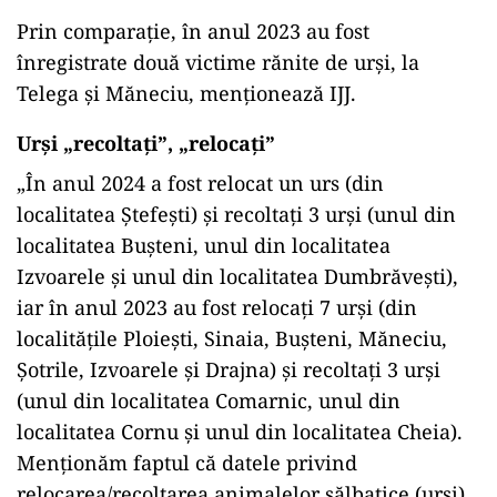
Prin comparație, în anul 2023 au fost
înregistrate două victime rănite de urși, la
Telega și Măneciu, menționează IJJ.
Urși „recoltați”, „relocați”
„În anul 2024 a fost relocat un urs (din
localitatea Ștefești) și recoltați 3 urși (unul din
localitatea Bușteni, unul din localitatea
Izvoarele și unul din localitatea Dumbrăvești),
iar în anul 2023 au fost relocați 7 urși (din
localitățile Ploiești, Sinaia, Bușteni, Măneciu,
Șotrile, Izvoarele și Drajna) și recoltați 3 urși
(unul din localitatea Comarnic, unul din
localitatea Cornu și unul din localitatea Cheia).
Menționăm faptul că datele privind
relocarea/recoltarea animalelor sălbatice (urși)