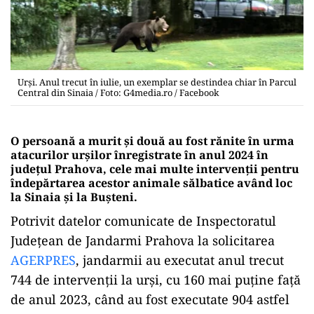
Urși. Anul trecut în iulie, un exemplar se destindea chiar în Parcul
Central din Sinaia / Foto: G4media.ro / Facebook
O persoană a murit și două au fost rănite în urma
atacurilor urșilor înregistrate în anul 2024 în
județul Prahova, cele mai multe intervenții pentru
îndepărtarea acestor animale sălbatice având loc
la Sinaia și la Bușteni.
Potrivit datelor comunicate de Inspectoratul
Județean de Jandarmi Prahova la solicitarea
AGERPRES
, jandarmii au executat anul trecut
744 de intervenții la urși, cu 160 mai puține față
de anul 2023, când au fost executate 904 astfel