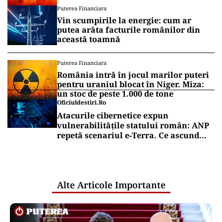
Puterea Financiara
Vin scumpirile la energie: cum ar
putea arăta facturile românilor din
această toamnă
Puterea Financiara
România intră în jocul marilor puteri
pentru uraniul blocat în Niger. Miza:
un stoc de peste 1.000 de tone
Oficiuldestiri.ro
Atacurile cibernetice expun
vulnerabilitățile statului român: ANP
repetă scenariul e‑Terra. Ce ascund
comunicările oficiale și cine răspunde
pentru mentenanța IT a instituțiilor
publice
Alte Articole Importante