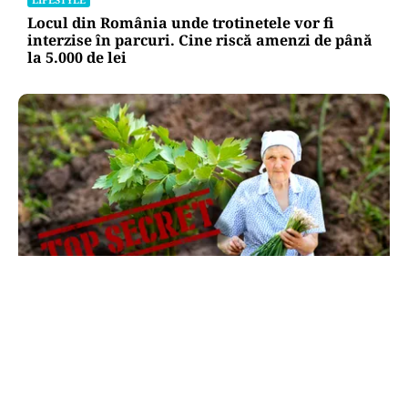
Locul din România unde trotinetele vor fi
interzise în parcuri. Cine riscă amenzi de până
la 5.000 de lei
LIFESTYLE
Ce se pune la rădăcina leușteanului ca să
crească de doi metri. Calendarul care îți
dublează recolta de frunze