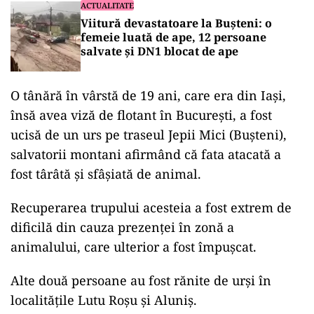
ACTUALITATE
Viitură devastatoare la Bușteni: o
femeie luată de ape, 12 persoane
salvate și DN1 blocat de ape
O tânără în vârstă de 19 ani, care era din Iași,
însă avea viză de flotant în București, a fost
ucisă de un urs pe traseul Jepii Mici (Bușteni),
salvatorii montani afirmând că fata atacată a
fost târâtă și sfâșiată de animal.
Recuperarea trupului acesteia a fost extrem de
dificilă din cauza prezenței în zonă a
animalului, care ulterior a fost împușcat.
Alte două persoane au fost rănite de urși în
localitățile Lutu Roșu și Aluniș.