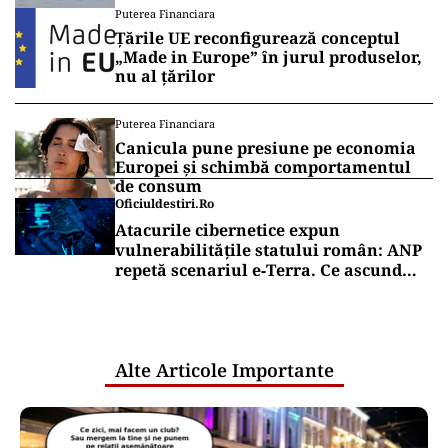
Puterea Financiara
Țările UE reconfigurează conceptul
„Made in Europe” în jurul produselor,
nu al țărilor
Puterea Financiara
Canicula pune presiune pe economia
Europei și schimbă comportamentul
de consum
Oficiuldestiri.ro
Atacurile cibernetice expun
vulnerabilitățile statului român: ANP
repetă scenariul e‑Terra. Ce ascund
comunicările oficiale și cine răspunde
pentru mentenanța IT a instituțiilor
publice
Alte Articole Importante