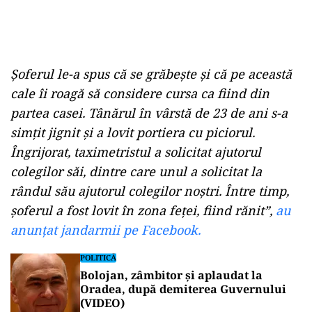
Șoferul le-a spus că se grăbește și că pe această
cale îi roagă să considere cursa ca fiind din
partea casei. Tânărul în vârstă de 23 de ani s-a
simțit jignit și a lovit portiera cu piciorul.
Îngrijorat, taximetristul a solicitat ajutorul
colegilor săi, dintre care unul a solicitat la
rândul său ajutorul colegilor noștri. Între timp,
șoferul a fost lovit în zona feței, fiind rănit”,
au
anunțat jandarmii pe Facebook.
POLITICĂ
Bolojan, zâmbitor și aplaudat la
Oradea, după demiterea Guvernului
(VIDEO)