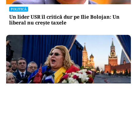
POLITICĂ
Un lider USR îl critică dur pe Ilie Bolojan: Un
liberal nu crește taxele
POLITICĂ
Tovarășa Șoșoacă: denunțată penal pentru
trădare și comunicarea de informații false