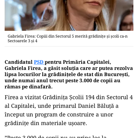
Gabriela Firea: Copiii din Sectorul 5 merită grădinițe și școli ca-n
Sectoarele 3 și 4
Candidatul
PSD
pentru Primăria Capitalei,
Gabriela Firea, a găsit soluția care ar putea rezolva
lipsa locurilor la grădinițele de stat din București,
unde numai anul trecut peste 3.000 de copii au
rămas pe dinafară.
Firea a vizitat Grădiniţa Şcolii 194 din Sectorul 4
al Capitalei, unde primarul Daniel Băluţă a
început un program de construire a unor
grădiniţe din materiale uşoare.
”Peste 3.000 de copii nu au prins loc la