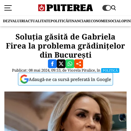
DEZVALUIRI
ACTUALITATE
POLITICĂ
FINANCIAR
ECONOMIE
SOCIAL
OPIN
Soluția găsită de Gabriela
Firea la problema grădinițelor
din București
Publicat: 08 mai 2024, 09:53, de
Viorela Pitulice
, în
POLITICĂ
Adaugă-ne ca sursă preferată în Google