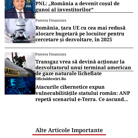
PNL: „România a devenit coșul de
gunoi al investitorilor”
Puterea Financiara
România, țara UE cu cea mai redusă
alocare bugetară pe locuitor pentru
cercetare și dezvoltare, în 2025
Puterea Financiara
Transgaz vrea să devină acționar la
dezvoltatorul unui terminal american
de gaze naturale lichefiate
Oficiuldestiri.ro
Atacurile cibernetice expun
vulnerabilitățile statului român: ANP
repetă scenariul e‑Terra. Ce ascund
comunicările oficiale și cine răspunde
pentru mentenanța IT a instituțiilor
publice
Alte Articole Importante