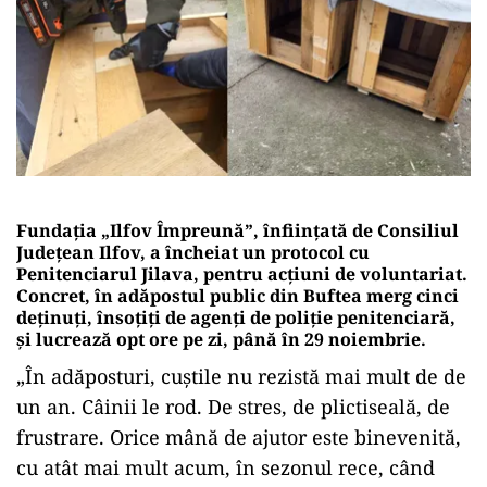
Fundația „Ilfov Împreună”, înființată de Consiliul
Județean Ilfov, a încheiat un protocol cu
Penitenciarul Jilava, pentru acțiuni de voluntariat.
Concret, în adăpostul public din Buftea merg cinci
deținuți, însoțiți de agenți de poliție penitenciară,
și lucrează opt ore pe zi, până în 29 noiembrie.
„În adăposturi, cuștile nu rezistă mai mult de de
un an. Câinii le rod. De stres, de plictiseală, de
frustrare. Orice mână de ajutor este binevenită,
cu atât mai mult acum, în sezonul rece, când