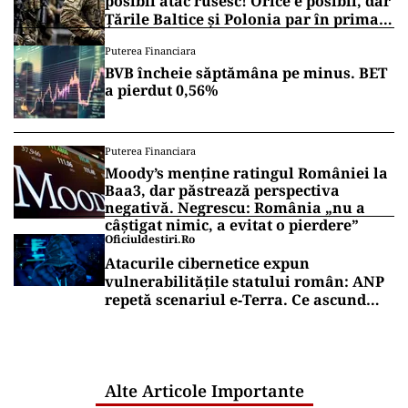
posibil atac rusesc! Orice e posibil, dar
Țările Baltice și Polonia par în prima
linie!
Puterea Financiara
BVB încheie săptămâna pe minus. BET
a pierdut 0,56%
Puterea Financiara
Moody’s menține ratingul României la
Baa3, dar păstrează perspectiva
negativă. Negrescu: România „nu a
câștigat nimic, a evitat o pierdere”
Oficiuldestiri.ro
Atacurile cibernetice expun
vulnerabilitățile statului român: ANP
repetă scenariul e‑Terra. Ce ascund
comunicările oficiale și cine răspunde
pentru mentenanța IT a instituțiilor
publice
Alte Articole Importante