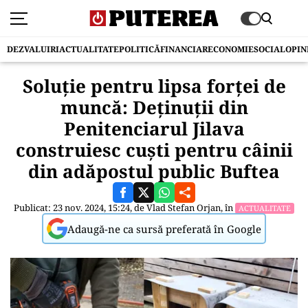
DEZVALUIRI
ACTUALITATE
POLITICĂ
FINANCIAR
ECONOMIE
SOCIAL
OPIN
Soluție pentru lipsa forței de
muncă: Deținuții din
Penitenciarul Jilava
construiesc cuști pentru câinii
din adăpostul public Buftea
Publicat: 23 nov. 2024, 15:24, de
Vlad Stefan Orjan
, în
ACTUALITATE
Adaugă-ne ca sursă preferată în Google