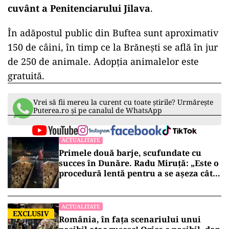
cuvânt a Penitenciarului Jilava
.
În adăpostul public din Buftea sunt aproximativ
150 de câini, în timp ce la Brănești se află în jur
de 250 de animale. Adopția animalelor este
gratuită.
Vrei să fii mereu la curent cu toate știrile? Urmărește
Puterea.ro și pe canalul de WhatsApp
ACTUALITATE
Primele două barje, scufundate cu
succes în Dunăre. Radu Miruță: „Este o
procedură lentă pentru a se așeza cât
mai bine”
ACTUALITATE
EXCLUSIV
România, în fața scenariului unui