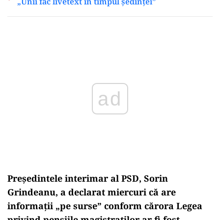
„Unii fac livetext în timpul ședinței”
Play
Președintele interimar al PSD, Sorin
Grindeanu, a declarat miercuri că are
informații
„pe surse” conform c
ărora Legea
privind pensiile magistraților ar fi fost