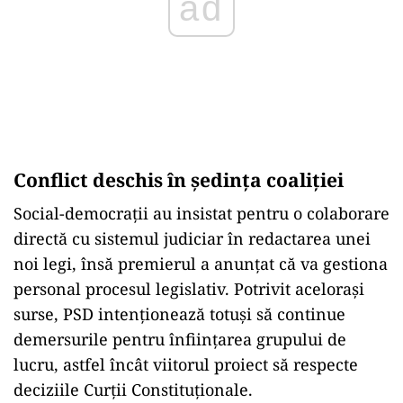
ad
Conflict deschis
în
ședința coaliției
Social-democrații au insistat pentru o colaborare
directă cu sistemul judiciar
în redactarea unei
noi legi, îns
ă premierul a anunțat că va gestiona
personal procesul legislativ. Potrivit acelorași
surse, PSD intenționează totuși să continue
demersurile pentru
înfiin
țarea grupului de
lucru, astfel
încât viitorul proiect s
ă respecte
deciziile Curții Constituționale.