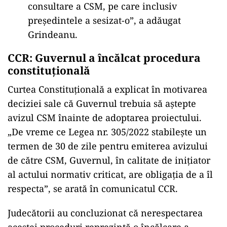
consultare a CSM, pe care inclusiv
președintele a sesizat-o”, a adăugat
Grindeanu.
CCR: Guvernul a
înc
ălcat procedura
constituțională
Curtea Constituțională a explicat
în motivarea
deciziei sale c
ă Guvernul trebuia să aștepte
avizul CSM
înainte de adoptarea proiectului.
„De vreme ce Legea nr. 305/2022 stabile
ște un
termen de 30 de zile pentru emiterea avizului
de către CSM, Guvernul,
în calitate de ini
țiator
al actului normativ criticat, are obligația de a
îl
respecta”, se arat
ă
în comunicatul CCR.
Judec
ătorii au concluzionat că nerespectarea