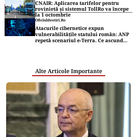
CNAIR: Aplicarea tarifelor pentru
rovinietă și sistemul TollRo va începe
la 1 octombrie
Oficiuldestiri.ro
Atacurile cibernetice expun
vulnerabilitățile statului român: ANP
repetă scenariul e‑Terra. Ce ascund
comunicările oficiale și cine răspunde
pentru mentenanța IT a instituțiilor
publice
Alte Articole Importante