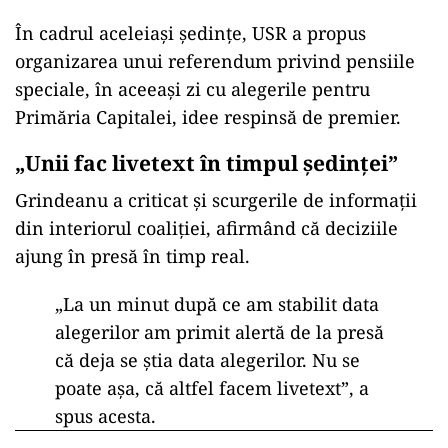
În cadrul aceleia
și ședințe, USR a propus
organizarea unui referendum privind pensiile
speciale,
în aceea
și zi cu alegerile pentru
Primăria Capitalei, idee respinsă de premier.
„Unii fac livetext
în timpul
ședinței”
Grindeanu a criticat și scurgerile de informații
din interiorul coaliției, afirm
ând c
ă deciziile
ajung
în pres
ă
în timp real.
„La un minut dup
ă ce am stabilit data
alegerilor am primit alertă de la presă
că deja se știa data alegerilor. Nu se
poate așa, că altfel facem livetext”, a
spus acesta.