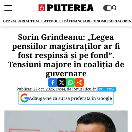
DEZVALUIRI
ACTUALITATE
POLITICĂ
FINANCIAR
ECONOMIE
SOCIAL
OPIN
Sorin Grindeanu: „Legea
pensiilor magistraților ar fi
fost respinsă și pe fond”.
Tensiuni majore în coaliția de
guvernare
Publicat: 22 oct. 2025, 14:44, de
Ionut Jifcu
, în
POLITICĂ
Adaugă-ne ca sursă preferată în Google