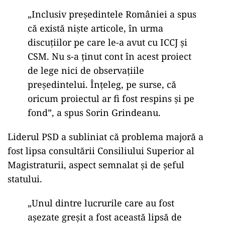
„Inclusiv pre
ședintele Rom
âniei a spus
c
ă există niște articole,
în urma
discu
țiilor pe care le-a avut cu ICCJ și
CSM. Nu s-a ținut cont
în acest proiect
de lege nici de observa
țiile
președintelui.
În
țeleg, pe surse, că
oricum proiectul ar fi fost respins și pe
fond”, a spus Sorin Grindeanu.
Liderul PSD a subliniat că problema majoră a
fost lipsa consultării Consiliului Superior al
Magistraturii, aspect semnalat și de șeful
statului.
„Unul dintre lucrurile care au fost
a
șezate greșit a fost această lipsă de