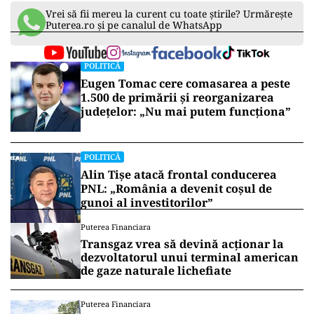
Vrei să fii mereu la curent cu toate știrile? Urmărește
Puterea.ro și pe canalul de WhatsApp
POLITICĂ
Eugen Tomac cere comasarea a peste
1.500 de primării și reorganizarea
județelor: „Nu mai putem funcționa”
POLITICĂ
Alin Tișe atacă frontal conducerea
PNL: „România a devenit coșul de
gunoi al investitorilor”
Puterea Financiara
Transgaz vrea să devină acționar la
dezvoltatorul unui terminal american
de gaze naturale lichefiate
Puterea Financiara