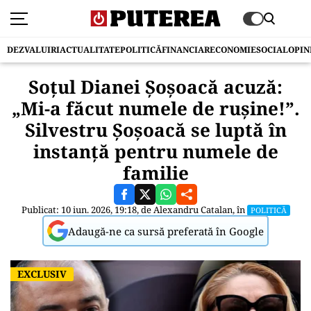
DEZVALUIRI
ACTUALITATE
POLITICĂ
FINANCIAR
ECONOMIE
SOCIAL
OPIN
Soțul Dianei Șoșoacă acuză:
„Mi-a făcut numele de rușine!”.
Silvestru Șoșoacă se luptă în
instanță pentru numele de
familie
Publicat: 10 iun. 2026, 19:18, de
Alexandru Catalan
, în
POLITICĂ
Adaugă-ne ca sursă preferată în Google
EXCLUSIV