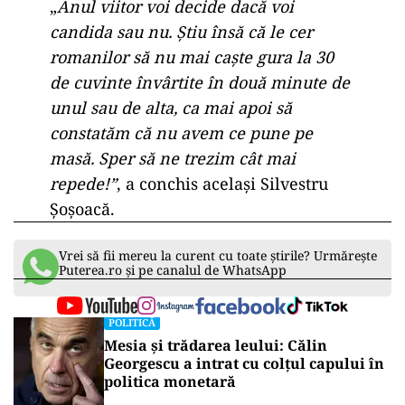
„
Anul viitor voi decide dacă voi
candida sau nu. Știu însă că le cer
romanilor să nu mai caște gura la 30
de cuvinte învârtite în două minute de
unul sau de alta, ca mai apoi să
constatăm că nu avem ce pune pe
masă. Sper să ne trezim cât mai
repede!”
, a conchis același Silvestru
Șoșoacă.
Vrei să fii mereu la curent cu toate știrile? Urmărește
Puterea.ro și pe canalul de WhatsApp
POLITICĂ
Mesia și trădarea leului: Călin
Georgescu a intrat cu colțul capului în
politica monetară