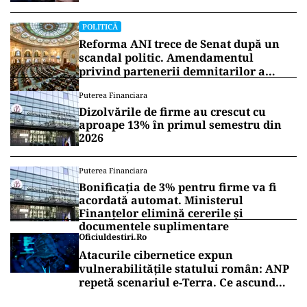
POLITICĂ
Reforma ANI trece de Senat după un
scandal politic. Amendamentul
privind partenerii demnitarilor a
inflamat dezbaterile
Puterea Financiara
Dizolvările de firme au crescut cu
aproape 13% în primul semestru din
2026
Puterea Financiara
Bonificația de 3% pentru firme va fi
acordată automat. Ministerul
Finanțelor elimină cererile și
documentele suplimentare
Oficiuldestiri.ro
Atacurile cibernetice expun
vulnerabilitățile statului român: ANP
repetă scenariul e‑Terra. Ce ascund
comunicările oficiale și cine răspunde