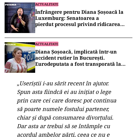
ACTUALITATE
Înfrângere pentru Diana Șoșoacă la
Luxemburg: Senatoarea a
pierdut procesul privind ridicarea
imunității
ACTUALITATE
Diana Șoșoacă, implicată într-un
accident rutier în București.
Eurodeputata a fost transporată la
spital
„
Useriștii i-au sărit recent în ajutor.
Spun asta fiindcă ei au inițiat o lege
prin care cei care doresc pot continua
să poarte numele fostului partener,
chiar și după consumarea divorțului.
Dar asta ar trebui să se întâmple cu
acordul ambelor părți, ceea ce nu e