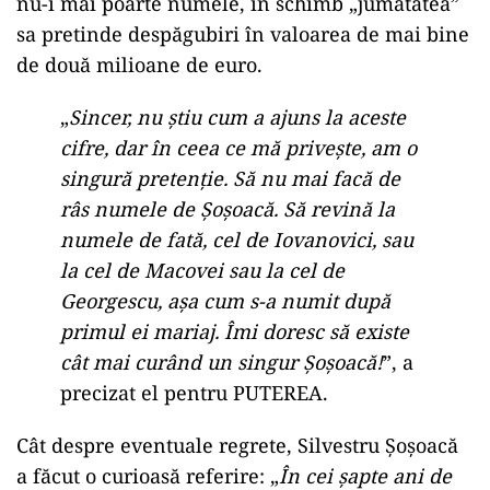
nu-i mai poarte numele, în schimb „jumătatea”
sa pretinde despăgubiri în valoarea de mai bine
de două milioane de euro.
„
Sincer, nu știu cum a ajuns la aceste
cifre, dar în ceea ce mă privește, am o
singură pretenție. Să nu mai facă de
râs numele de Șoșoacă. Să revină la
numele de fată, cel de Iovanovici, sau
la cel de Macovei sau la cel de
Georgescu, așa cum s-a numit după
primul ei mariaj. Îmi doresc să existe
cât mai curând un singur Șoșoacă!
”, a
precizat el pentru PUTEREA.
Cât despre eventuale regrete, Silvestru Șoșoacă
a făcut o curioasă referire: „
În cei șapte ani de