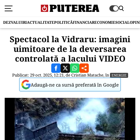
DEZVALUIRI
ACTUALITATE
POLITICĂ
FINANCIAR
ECONOMIE
SOCIAL
OPIN
Spectacol la Vidraru: imagini
uimitoare de la deversarea
controlată a lacului VIDEO
Publicat: 29 oct. 2025, 12:21, de
Cristian Matache
, în
ENERGIE
Adaugă-ne ca sursă preferată în Google