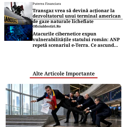
Puterea Financiara
Transgaz vrea să devină acționar la
dezvoltatorul unui terminal american
de gaze naturale lichefiate
Oficiuldestiri.ro
Atacurile cibernetice expun
vulnerabilitățile statului român: ANP
repetă scenariul e‑Terra. Ce ascund
comunicările oficiale și cine răspunde
pentru mentenanța IT a instituțiilor
publice
Alte Articole Importante