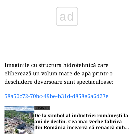
ad
Imaginile cu structura hidrotehnică care
eliberează un volum mare de apă printr-o
deschidere deversoare sunt spectaculoase:
58a50c72-70bc-49be-b31d-d858e6a6d27e
BUSINESS
De la simbol al industriei românești la
ani de declin. Cea mai veche fabrică
din România încearcă să renască sub
umbrela Hidroelectrica