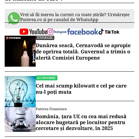
Vrei să fii mereu la curent cu toate știrile? Urmărește
Puterea.ro și pe canalul de WhatsApp
ENERGIE
Dunărea seacă, Cernavodă se apropie
de oprirea totală. Guvernul a trimis o
alertă Comisiei Europene
ECONOMIE
Cel mai scump kilowatt e cel pe care
nu-l poți muta
Puterea Financiara
România, țara UE cu cea mai redusă
alocare bugetară pe locuitor pentru
cercetare și dezvoltare, în 2025