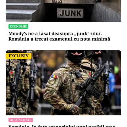
ECONOMIE
Moody’s ne-a lăsat deasupra „junk”-ului.
România a trecut examenul cu nota minimă
EXCLUSIV
EXCLUSIV
ACTUALITATE
România, în fața scenariului unui posibil atac