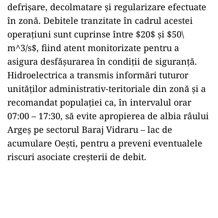
defrișare,
decolmatare și regularizare efectuate
în zonă.
Debitele tranzitate în cadrul acestei
operațiuni sunt cuprinse între
$20$
și
$50\
m^3/s$
,
fiind atent monitorizate pentru a
asigura desfășurarea în condiții de siguranță.
Hidroelectrica a transmis informări tuturor
unităților administrativ-teritoriale din zonă și a
recomandat populației ca,
în intervalul orar
07:
00 – 17:
30,
să evite apropierea de albia râului
Argeș pe sectorul Baraj Vidraru – lac de
acumulare Oești,
pentru a preveni eventualele
riscuri asociate creșterii de debit.