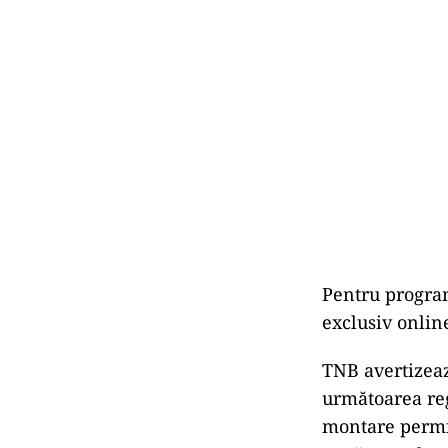
Pentru program
exclusiv onlin
TNB avertizează
următoarea reg
montare permit