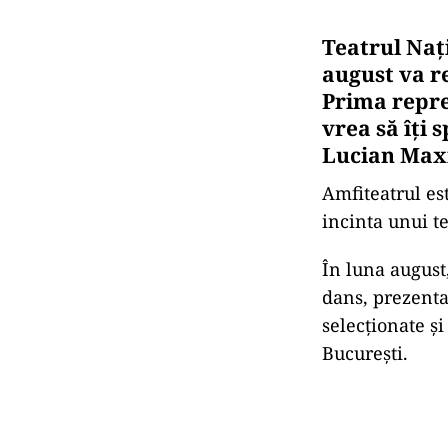
Teatrul Naţi
august va re
Prima repre
vrea să îţi
Lucian Maxi
Amfiteatrul es
incinta unui t
În luna august
dans, prezenta
selecţionate ş
Bucureşti.