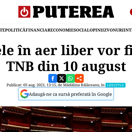
TE
POLITICĂ
FINANCIAR
ECONOMIE
SOCIAL
OPINII
ZVONURI
IN
e în aer liber vor f
TNB din 10 august
Publicat: 05 aug. 2021, 13:15, de
Mădălina Bălăceanu
, în
LIFESTYLE
Adaugă-ne ca sursă preferată în Google