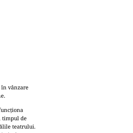
e în vânzare
ne.
 funcţiona
i timpul de
lile teatrului.