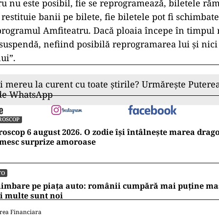
ru nu este posibil, fie se reprogramează, biletele r
e restituie banii pe bilete, fie biletele pot fi schimbat
programul Amfiteatru. Dacă ploaia începe în timpul 
 suspendă, nefiind posibilă reprogramarea lui şi nic
lui”.
ii mereu la curent cu toate știrile? Urmărește Puterea
 de WhatsApp
ROSCOP
oscop 6 august 2026. O zodie își întâlnește marea dragos
imesc surprize amoroase
TO
imbare pe piața auto: românii cumpără mai puține mași
 multe sunt noi
rea Financiara