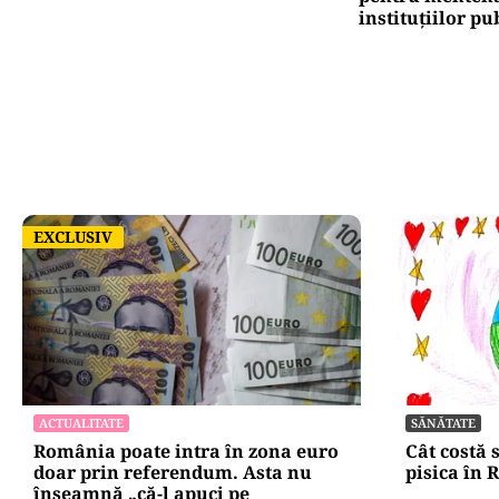
instituțiilor pu
EXCLUSIV
EXCLUSIV
ACTUALITATE
SĂNĂTATE
România poate intra în zona euro
Cât costă 
doar prin referendum. Asta nu
pisica în
înseamnă „că-l apuci pe