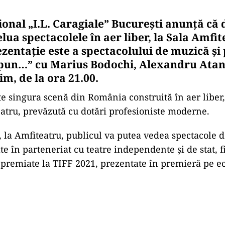
onal „I.L. Caragiale” Bucureşti anunţă că 
lua spectacolele în aer liber, la Sala Amfit
zentaţie este a spectacolului de muzică şi 
 spun…” cu Marius Bodochi, Alexandru Atan
m, de la ora 21.00.
te singura scenă din România construită în aer liber,
eatru, prevăzută cu dotări profesioniste moderne.
, la Amfiteatru, publicul va putea vedea spectacole de
te în parteneriat cu teatre independente şi de stat, 
i premiate la TIFF 2021, prezentate în premieră pe e
Play