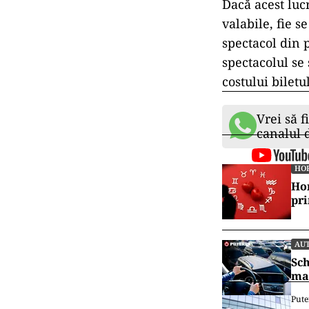
Dacă acest luc
valabile, fie s
spectacol din 
spectacolul se
costului biletu
Vrei să f
canalul
HO
Hor
pr
AU
Sch
mai
Pute