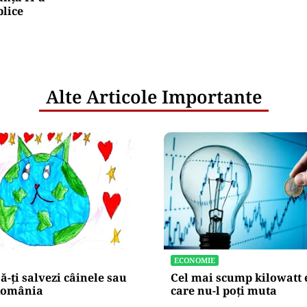
blice
Alte Articole Importante
ECONOMIE
să-ți salvezi câinele sau
Cel mai scump kilowatt e
 România
care nu-l poți muta