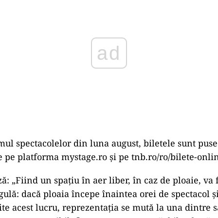
ul spectacolelor din luna august, biletele sunt pus
e pe platforma mystage.ro şi pe tnb.ro/ro/bilete-onli
: „Fiind un spaţiu în aer liber, în caz de ploaie, va
ulă: dacă ploaia începe înaintea orei de spectacol ş
e acest lucru, reprezentaţia se mută la una dintre să