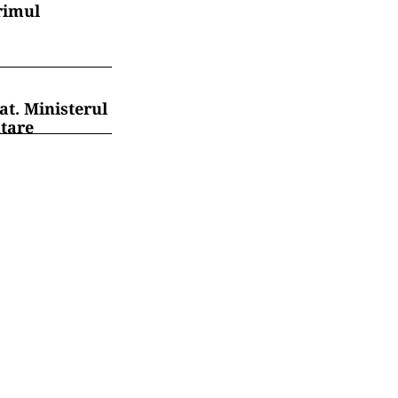
rimul
at. Ministerul
ntare