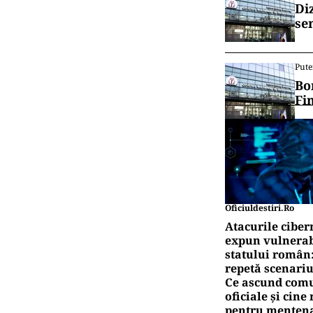
Di
se
Pute
Bo
Fi
Oficiuldestiri.ro
Atacurile ciber
expun vulnerabi
statului român
repetă scenariu
Ce ascund comu
oficiale și cin
pentru mentena