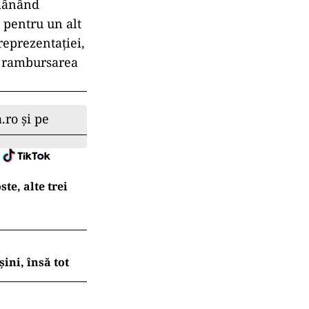
ămânând
e pentru un alt
reprezentaţiei,
i rambursarea
.ro și pe
te, alte trei
ni, însă tot