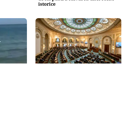
istorice
POLITICĂ
 a fost
Reforma ANI trece de Senat după
lajă din
un scandal politic. Amendamentul
privind partenerii demnitarilor a
inflamat dezbaterile