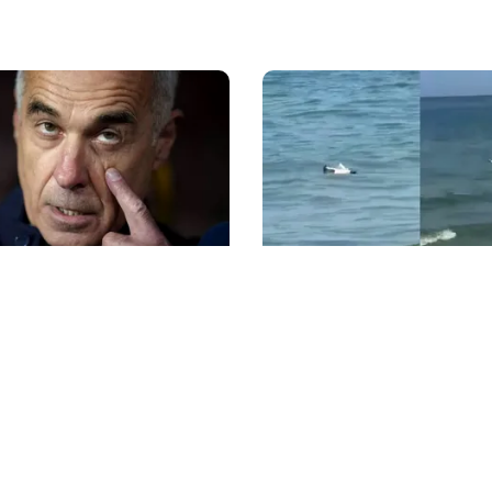
ACTUALITATE
rădarea leului: Călin
Alertă pe litoral: o dronă
a intrat cu colțul
scoasă din apă lângă o p
 politica monetară
Mamaia