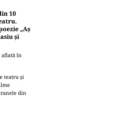
din 10
eatru.
poezie „Aş
asiu şi
 aflată în
 teatru şi
filme
cranele din