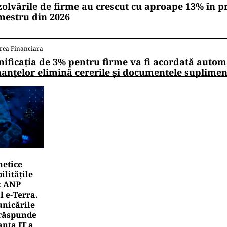
zolvările de firme au crescut cu aproape 13% în p
mestru din 2026
rea Financiara
nificația de 3% pentru firme va fi acordată autom
nanțelor elimină cererile și documentele suplime
netice
litățile
: ANP
l e‑Terra.
nicările
e răspunde
nța IT a