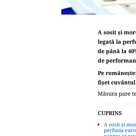
A sosit și mo
legată la per
de până la 40
de performan
Pe românește: 
fișet cuvântul
Măsura pare te
CUPRINS
A sosit și mo
perfuzia euro
pentru angaja