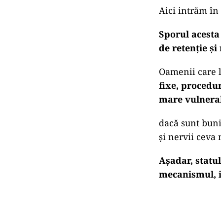
România este î
însemna bani p
Încercăm (făr
exact când i 
Aaaa, ne amint
obligatorii. Ah
De ce 40%?
Aici intrăm în
Sporul acesta
de retenție și