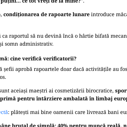
 pază anti-tentație?
cem că suntem în Elveția cu mici și muștar.
olo unde curg bani europeni, apar și tentațiile:
me de casă, documentații „aranjate”, întârzieri conven
e la sertar, proiecte împinse cu cotul potrivit.
 bun nu elimină corupția, dar poate reduce scuza cla
 puțini… ce tot vreți de la mine?
”.
p,
condiționarea de rapoarte lunare
introduce măca