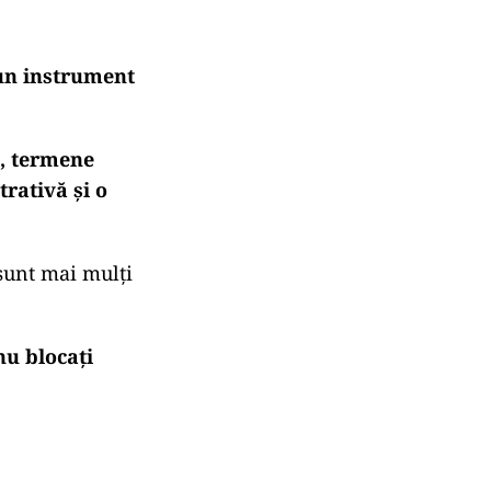
târziere poate
ă statul român
mele
 un instrument