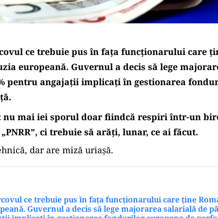
rcovul ce trebuie pus în fața funcționarului care 
fuzia europeană. Guvernul a decis să lege majorar
% pentru angajații implicați în gestionarea fondu
ță.
nu mai iei sporul doar fiindcă respiri într-un bir
 „PNRR”, ci trebuie să arăți, lunar, ce ai făcut.
hnică, dar are miză uriașă.
rcovul ce trebuie pus în fața funcționarului care ține Româ
peană. Guvernul a decis să lege majorarea salarială de p
ții implicați în gestionarea fondurilor europene de perf