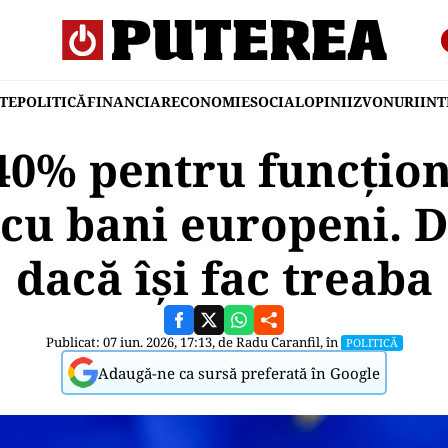
TE
POLITICĂ
FINANCIAR
ECONOMIE
SOCIAL
OPINII
ZVONURI
IN
40% pentru funcțion
 cu bani europeni. 
dacă își fac treaba
Publicat: 07 iun. 2026, 17:13, de
Radu Caranfil
, în
POLITICĂ
Adaugă-ne ca sursă preferată în Google