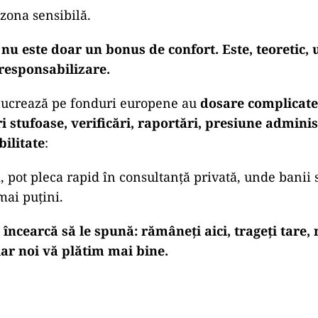
ntârziată cu ținte și jaloane din PNRR, iar fiecare în
ierduți, penalități, proiecte blocate.
ă să prea reușim) să înțelegem de ce se împiedic
se pun miliardele pe masă…
im într-un târziu, e aia cu ”jaloanele”. Aia cu refor
a.
 zona sensibilă.
 nu este doar un bonus de confort. Este, teoretic,
 responsabilizare.