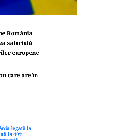
ține România
ea salarială
rilor europene
ou care are în
nia legată la
ână la 40%
ormanță.