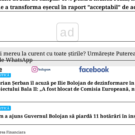
i ca raportul să nu devină încă o hârtie bifată mecan
 și somn administrativ.
: cine verifică verificatorii?
 șefii aprobă rapoartele doar dacă activitățile au fos
os.
sunt aceiași maeștri ai cosmetizării birocratice,
spor
 primă pentru întârziere ambalată în limbaj eur
ectă
: plătești mai bine oamenii care livrează bani eur
âne brutal de simplă: 40% pentru muncă reală, n
 a transforma eșecul în raport ”acceptabil” de ac