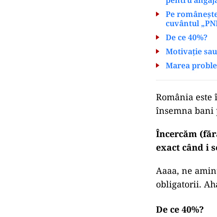
Pe românește:
cuvântul „PNRR
De ce 40%?
Motivație sau
Marea problem