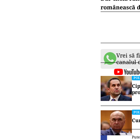
Important va f
ștampilă, aviz
Marea problemă
Textul spune că
integral. Frum
Dar dacă șefii 
devină încă o
Ideea este cor
Dar cheia răm
românească de