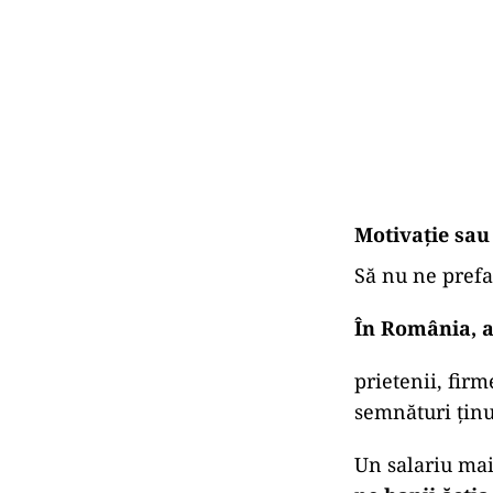
Oamenii care 
fixe, procedur
mare vulnerab
dacă sunt buni
și nervii ceva 
Așadar, statul
mecanismul, i