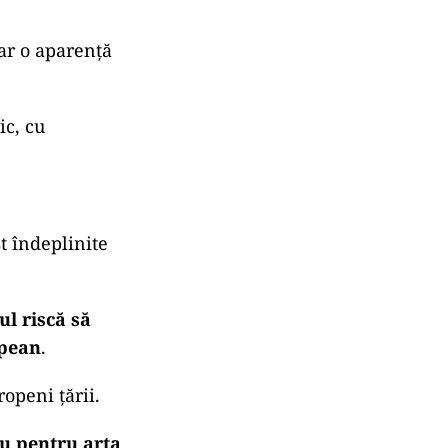
abile,
sică: „
dom’le,
r o aparență