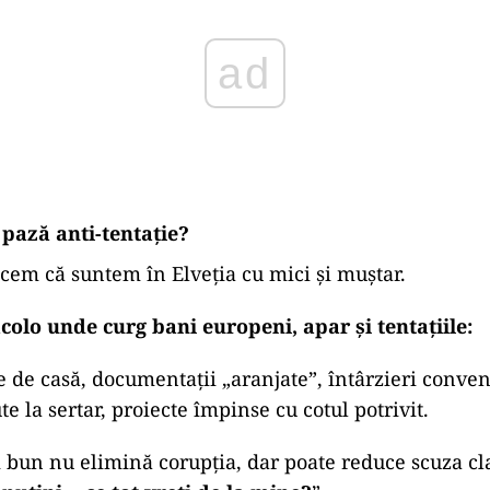
lucrează pe fonduri europene au
dosare complicate
i stufoase, verificări, raportări, presiune adminis
ilitate
:
, pot pleca rapid în consultanță privată, unde banii
mai puțini.
 încearcă să le spună: rămâneți aici, trageți tare, 
ar noi vă plătim mai bine.
ad