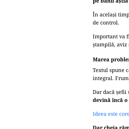
Motivație sau
Să nu ne prefa
În România, ac
prietenii, fir
semnături ținut
Un salariu mai
pe banii ăștia
În același tim
de control.