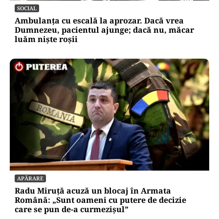
SOCIAL
Ambulanța cu escală la aprozar. Dacă vrea
Dumnezeu, pacientul ajunge; dacă nu, măcar
luăm niște roșii
APĂRARE
Radu Miruță acuză un blocaj în Armata
Română: „Sunt oameni cu putere de decizie
care se pun de-a curmezișul”