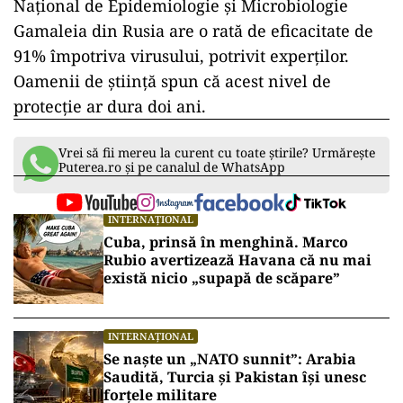
Naţional de Epidemiologie şi Microbiologie
Gamaleia din Rusia are o rată de eficacitate de
91% împotriva virusului, potrivit experţilor.
Oamenii de ştiinţă spun că acest nivel de
protecţie ar dura doi ani.
Vrei să fii mereu la curent cu toate știrile? Urmărește
Puterea.ro și pe canalul de WhatsApp
INTERNAȚIONAL
Cuba, prinsă în menghină. Marco
Rubio avertizează Havana că nu mai
există nicio „supapă de scăpare”
INTERNAȚIONAL
Se naște un „NATO sunnit”: Arabia
Saudită, Turcia și Pakistan își unesc
forțele militare