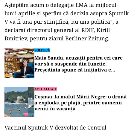
Aşteptăm acum o delegaţie EMA la mijlocul
lunii aprilie şi sperăm că decizia asupra Sputnik
V va fi una pur ştiinţifică, nu una politică”, a
declarat directorul general al RDIF, Kirill
Dmitriev, pentru ziarul Berliner Zeitung.
POLITICĂ
Maia Sandu, acuzații pentru cei care
vor să o suspende din funcție.
Președinta spune că inițiativa e
coordonată de Rusia
ACTUALITATE
Coșmar la malul Mării Negre: o dronă
a explodat pe plajă, printre oamenii
veniți în vacanță
Vaccinul Sputnik V dezvoltat de Centrul