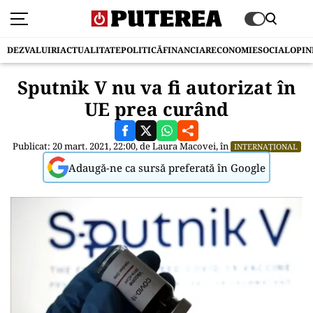
DEZVALUIRI
ACTUALITATE
POLITICĂ
FINANCIAR
ECONOMIE
SOCIAL
OPIN
Sputnik V nu va fi autorizat în
UE prea curând
Publicat: 20 mart. 2021, 22:00, de
Laura Macovei
, în
INTERNAȚIONAL
Adaugă-ne ca sursă preferată în Google