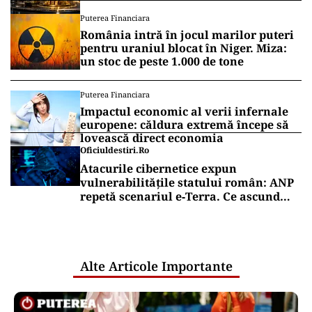
Puterea Financiara
România intră în jocul marilor puteri
pentru uraniul blocat în Niger. Miza:
un stoc de peste 1.000 de tone
Puterea Financiara
Impactul economic al verii infernale
europene: căldura extremă începe să
lovească direct economia
Oficiuldestiri.ro
Atacurile cibernetice expun
vulnerabilitățile statului român: ANP
repetă scenariul e‑Terra. Ce ascund
comunicările oficiale și cine răspunde
pentru mentenanța IT a instituțiilor
publice
Alte Articole Importante