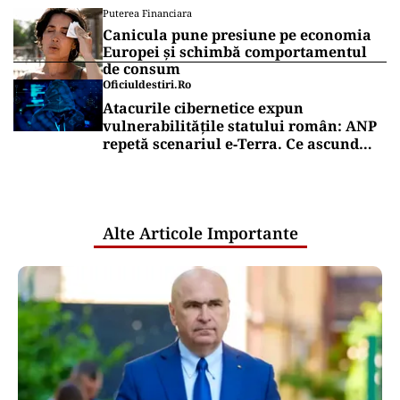
Puterea Financiara
Canicula pune presiune pe economia
Europei și schimbă comportamentul
de consum
Oficiuldestiri.ro
Atacurile cibernetice expun
vulnerabilitățile statului român: ANP
repetă scenariul e‑Terra. Ce ascund
comunicările oficiale și cine răspunde
pentru mentenanța IT a instituțiilor
publice
Alte Articole Importante