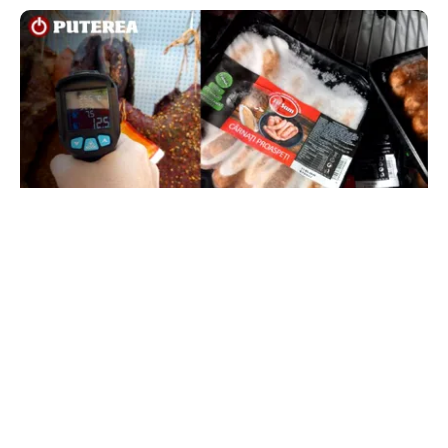
ACTUALITATE
Amenzi ANPC de peste 300.000 de lei la Bâlea
Lac: produse expirate, frigidere ruginite și
produse din carne și lapte, lăsate la soare
TOS
Politica Cookies
Protecția Datelor Personale
Despre Noi
Publicitate
Echipa