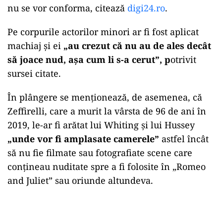
nu se vor conforma, citează
digi24.ro
.
Pe corpurile actorilor minori ar fi fost aplicat
machiaj şi ei
„au crezut că nu au de ales decât
să joace nud, aşa cum li s-a cerut”, p
otrivit
sursei citate.
În plângere se menţionează, de asemenea, că
Zeffirelli, care a murit la vârsta de 96 de ani în
2019, le-ar fi arătat lui Whiting şi lui Hussey
„unde vor fi amplasate camerele”
astfel încât
să nu fie filmate sau fotografiate scene care
conţineau nuditate spre a fi folosite în „Romeo
and Juliet” sau oriunde altundeva.