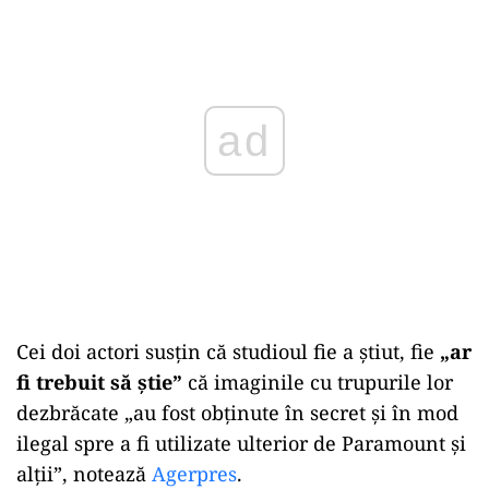
ad
Cei doi actori susţin că studioul fie a ştiut, fie
„ar
fi trebuit să ştie”
că imaginile cu trupurile lor
dezbrăcate „au fost obţinute în secret şi în mod
ilegal spre a fi utilizate ulterior de Paramount şi
alţii”, notează
Agerpres
.