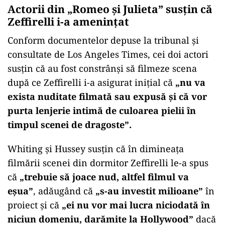
Actorii din „Romeo și Julieta” susțin că
Zeffirelli i-a amenințat
Conform documentelor depuse la tribunal şi
consultate de Los Angeles Times, cei doi actori
susţin că au fost constrânşi să filmeze scena
după ce Zeffirelli i-a asigurat iniţial că
„nu va
exista nuditate filmată sau expusă şi că vor
purta lenjerie intimă de culoarea pielii în
timpul scenei de dragoste”.
Whiting şi Hussey susţin că în dimineaţa
filmării scenei din dormitor Zeffirelli le-a spus
că
„trebuie să joace nud, altfel filmul va
eşua”
, adăugând că
„s-au investit milioane”
în
proiect şi că
„ei nu vor mai lucra niciodată în
niciun domeniu, darămite la Hollywood”
dacă