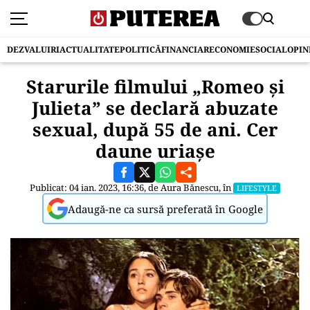
DEZVALUIRI
ACTUALITATE
POLITICĂ
FINANCIAR
ECONOMIE
SOCIAL
OPIN
Starurile filmului „Romeo și
Julieta” se declară abuzate
sexual, după 55 de ani. Cer
daune uriașe
Publicat: 04 ian. 2023, 16:36, de
Aura Bănescu
, în
LIFESTYLE
Adaugă-ne ca sursă preferată în Google