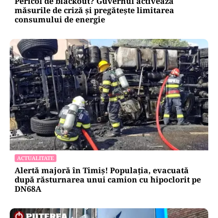
Pericol de blackout? Guvernul activează
măsurile de criză și pregătește limitarea
consumului de energie
ACTUALITATE
Alertă majoră în Timiș! Populația, evacuată
după răsturnarea unui camion cu hipoclorit pe
DN68A