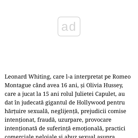
Leonard Whiting, care l-a interpretat pe Romeo
Montague când avea 16 ani, şi Olivia Hussey,
care a jucat la 15 ani rolul Julietei Capulet, au
dat în judecată gigantul de Hollywood pentru
hărţuire sexuală, neglijenţă, prejudicii comise
intenţionat, fraudă, uzurpare, provocare
intenţionată de suferinţă emoţională, practici
comerciale neloiale şi abuz sexual asupra