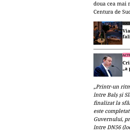
doua cea mai m
Centura de Sud
SOC
Via
fa
ACT
Cri
„a 
„Printr-un rit
între Balş şi Sl
finalizat la sf
este completat 
Guvernului, pr
între DN56 (lo