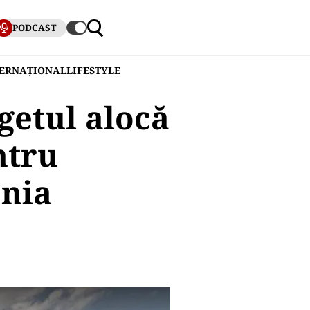
PODCAST
TERNAȚIONAL
LIFESTYLE
getul alocă
ntru
enia