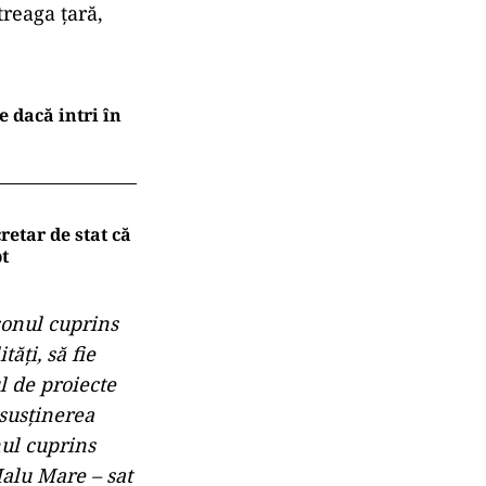
reaga ţară,
e dacă intri în
retar de stat că
t
sonul cuprins
tăţi, să fie
ul de proiecte
 susţinerea
nul cuprins
Malu Mare – sat