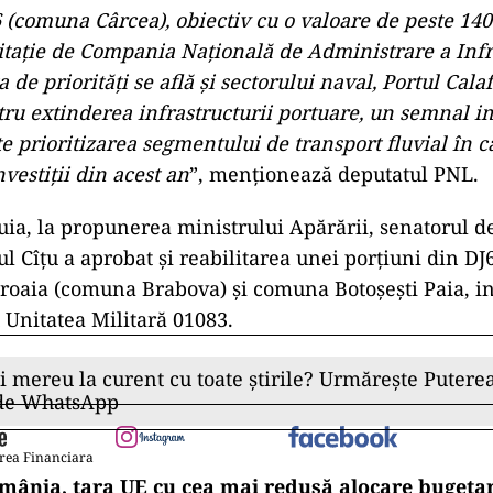
 (comuna Cârcea), obiectiv cu o valoare de peste 140
icitaţie de Compania Naţională de Administrare a Infr
ta de priorităţi se află şi sectorului naval, Portul Cal
tru extinderea infrastructurii portuare, un semnal i
te prioritizarea segmentului de transport fluvial în c
vestiţii din acest an
”, menţionează deputatul PNL.
ia, la propunerea ministrului Apărării, senatorul de
ul Cîţu a aprobat şi reabilitarea unei porţiuni din D
etroaia (comuna Brabova) şi comuna Botoşeşti Paia, in
u Unitatea Militară 01083.
ii mereu la curent cu toate știrile? Urmărește Puterea
 de WhatsApp
rea Financiara
mânia, țara UE cu cea mai redusă alocare bugetar