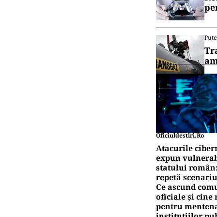
pe
Pute
Tr
am
Oficiuldestiri.ro
Atacurile ciber
expun vulnerabi
statului român
repetă scenariu
Ce ascund comu
oficiale și cin
pentru mentena
instituțiilor pu