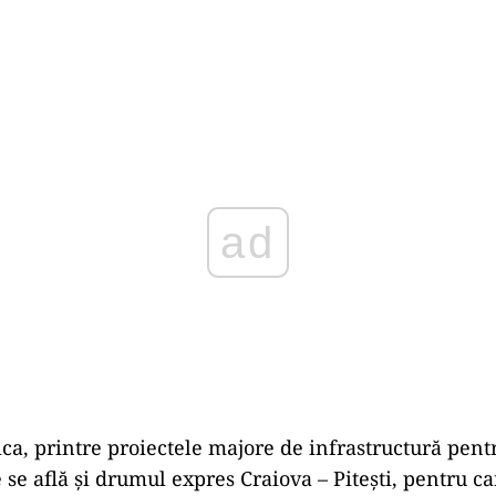
ad
oica, printre proiectele majore de infrastructură pent
e se află şi drumul expres Craiova – Piteşti, pentru ca