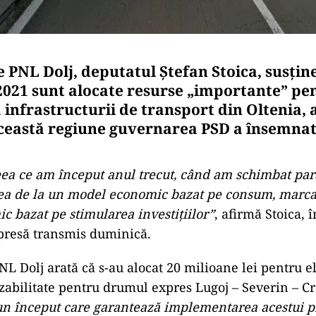
 PNL Dolj, deputatul Ştefan Stoica, susţine
2021 sunt alocate resurse „importante” pe
 infrastructurii de transport din Oltenia
ceastă regiune guvernarea PSD a însemnat
ea ce am început anul trecut, când am schimbat pa
rea de la un model economic bazat pe consum, marca
 bazat pe stimularea investiţiilor”
, afirmă Stoica, 
presă transmis duminică.
NL Dolj arată că s-au alocat 20 milioane lei pentru 
ezabilitate pentru drumul expres Lugoj – Severin – Cr
un început care garantează implementarea acestui p