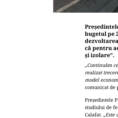
Preşedintele
bugetul pe 
dezvoltarea
că pentru a
şi izolare”.
„Continuăm ce
realizat trece
model economic
comunicat de 
Preşedintele P
studiului de f
Calafat.
„Este 