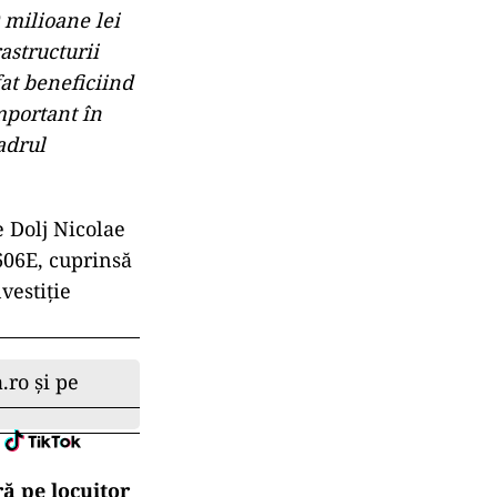
 milioane lei
astructurii
afat beneficiind
mportant în
adrul
 Dolj Nicolae
J606E, cuprinsă
vestiţie
.ro și pe
ă pe locuitor