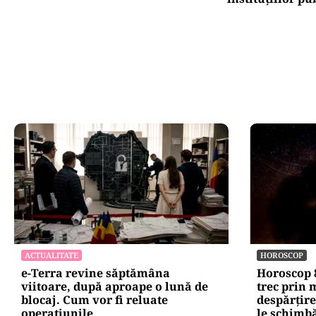
ACTUALITATE
HOROSCOP
e-Terra revine săptămâna
Horoscop 8
viitoare, după aproape o lună de
trec prin
blocaj. Cum vor fi reluate
despărțire
operațiunile
le schimbă