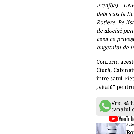
Preajba) – DN6
deja scos la l
Rutiere. Pe lis
de alocări pen
ceea ce priveş
bugetului de in
Conform acestu
Ciucă, Cabinet
între satul Pi
„vitală” pentr
Vrei să f
canalul
Pute
Ro