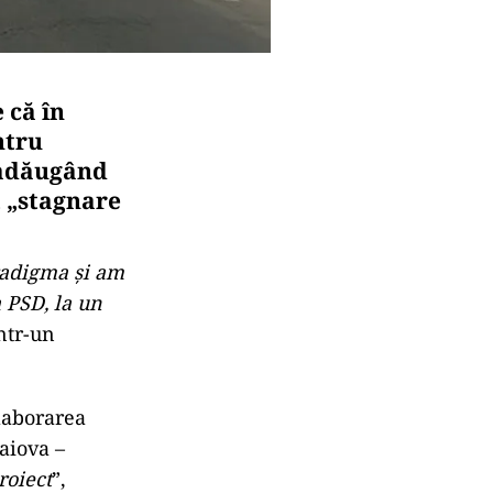
 că în
ntru
, adăugând
 „stagnare
radigma şi am
 PSD, la un
într-un
elaborarea
aiova –
roiect
”,