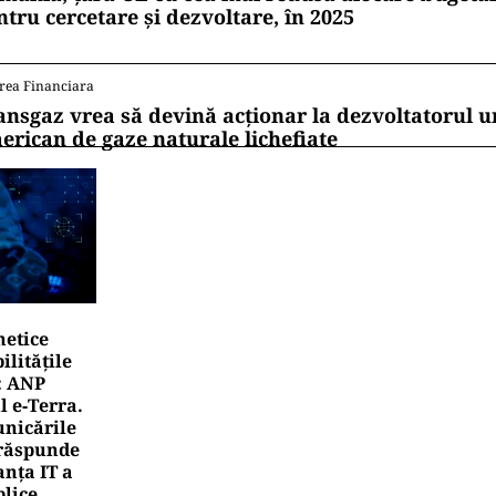
ntru cercetare și dezvoltare, în 2025
rea Financiara
ansgaz vrea să devină acționar la dezvoltatorul u
erican de gaze naturale lichefiate
netice
litățile
: ANP
l e‑Terra.
nicările
e răspunde
nța IT a
blice