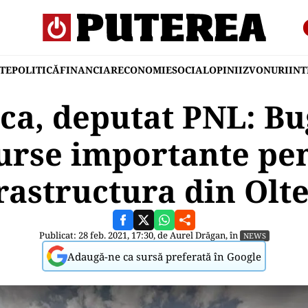
TE
POLITICĂ
FINANCIAR
ECONOMIE
SOCIAL
OPINII
ZVONURI
IN
ica, deputat PNL: Bu
urse importante pe
rastructura din Olt
Publicat: 28 feb. 2021, 17:30, de
Aurel Drăgan
, în
NEWS
Adaugă-ne ca sursă preferată în Google