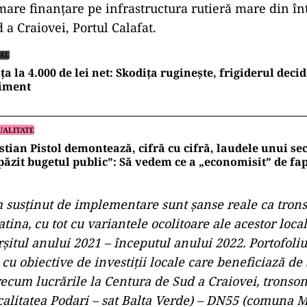
are finanţare pe infrastructura rutieră mare din înt
 a Craiovei, Portul Calafat.
IAL
ța la 4.000 de lei net: Skodița ruginește, frigiderul decid
liment
UALITATE
stian Pistol demontează, cifră cu cifră, laudele unui sec
păzit bugetul public”: Să vedem ce a „economisit” de fap
m susţinut de implementare sunt şanse reale ca tron
atina, cu tot cu variantele ocolitoare ale acestor locali
ârşitul anului 2021 – începutul anului 2022. Portofoli
cu obiective de investiţii locale care beneficiază de
ecum lucrările la Centura de Sud a Craiovei, tronso
calitatea Podari – sat Balta Verde) – DN55 (comuna 