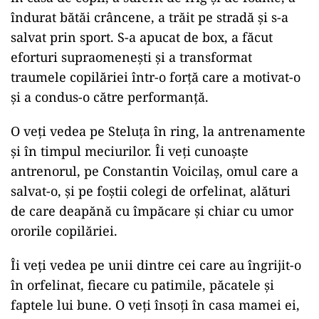
îndurat bătăi crâncene, a trăit pe stradă şi s-a
salvat prin sport. S-a apucat de box, a făcut
eforturi supraomeneşti şi a transformat
traumele copilăriei într-o forţă care a motivat-o
şi a condus-o către performanţă.
O veţi vedea pe Steluţa în ring, la antrenamente
şi în timpul meciurilor. Îi veţi cunoaşte
antrenorul, pe Constantin Voicilaş, omul care a
salvat-o, şi pe foştii colegi de orfelinat, alături
de care deapănă cu împăcare şi chiar cu umor
ororile copilăriei.
Îi veţi vedea pe unii dintre cei care au îngrijit-o
în orfelinat, fiecare cu patimile, păcatele şi
faptele lui bune. O veţi însoţi în casa mamei ei,