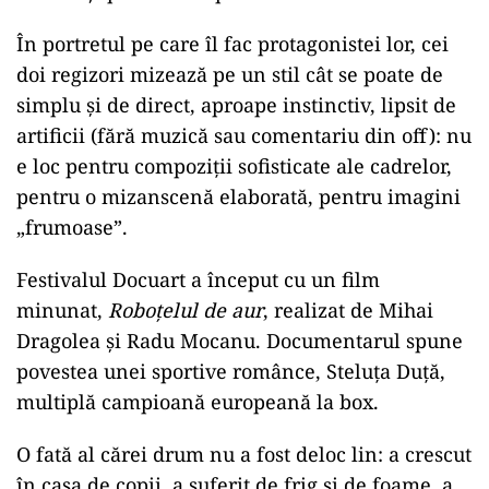
În portretul pe care îl fac protagonistei lor, cei
doi regizori mizează pe un stil cât se poate de
simplu și de direct, aproape instinctiv, lipsit de
artificii (fără muzică sau comentariu din off): nu
e loc pentru compoziții sofisticate ale cadrelor,
pentru o mizanscenă elaborată, pentru imagini
„frumoase”.
Festivalul Docuart a început cu un film
minunat,
Roboţelul de aur
, realizat de Mihai
Dragolea şi Radu Mocanu. Documentarul spune
povestea unei sportive românce, Steluţa Duţă,
multiplă campioană europeană la box.
O fată al cărei drum nu a fost deloc lin: a crescut
în casa de copii, a suferit de frig şi de foame, a