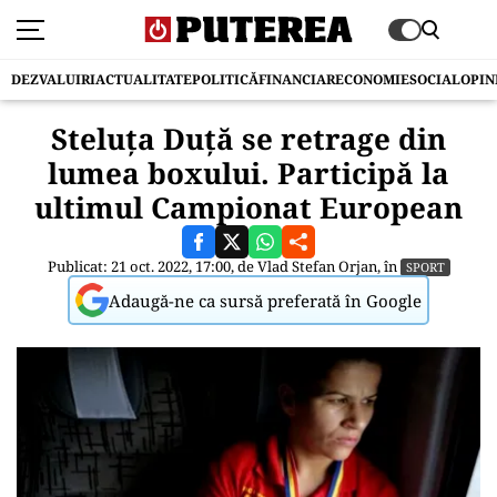
DEZVALUIRI
ACTUALITATE
POLITICĂ
FINANCIAR
ECONOMIE
SOCIAL
OPIN
Steluța Duță se retrage din
lumea boxului. Participă la
ultimul Campionat European
Publicat: 21 oct. 2022, 17:00, de
Vlad Stefan Orjan
, în
SPORT
Adaugă-ne ca sursă preferată în Google