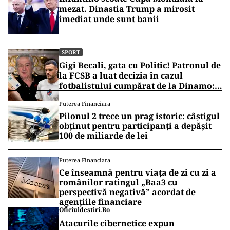
mezat. Dinastia Trump a mirosit
imediat unde sunt banii
SPORT
Gigi Becali, gata cu Politic! Patronul de
la FCSB a luat decizia în cazul
fotbalistului cumpărat de la Dinamo:
„Fac curățenie! Nu e de echipa asta”
Puterea Financiara
Pilonul 2 trece un prag istoric: câștigul
obținut pentru participanți a depășit
100 de miliarde de lei
Puterea Financiara
Ce înseamnă pentru viața de zi cu zi a
românilor ratingul „Baa3 cu
perspectivă negativă” acordat de
agențiile financiare
Oficiuldestiri.ro
Atacurile cibernetice expun