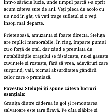
într-o sărăcie lucie, unde timpul parcă s-a oprit
acum câteva sute de ani. Veţi pleca de acolo cu
un nod în gât, vă veţi trage sufletul şi o veţi
însoţi mai departe.
Prietenoasă, amuzantă şi foarte directă, Steluţa
are replici memorabile. În ring, împarte pumni
cu o forţă de oţel, dar când e premiată de
notabilităţile oraşului se fâstâceşte, nu-şi găseşte
cuvintele şi rosteşte, fără să vrea, adevăruri care
surprind, vai!, tocmai absurditatea gândirii
celor care o premiază.
Povestea Steluţei îţi spune câteva lucruri
esenţiale:
Graniţa dintre căderea în gol şi remontarea
salvatoare este tare firavă. Pe câtă slăbire şi