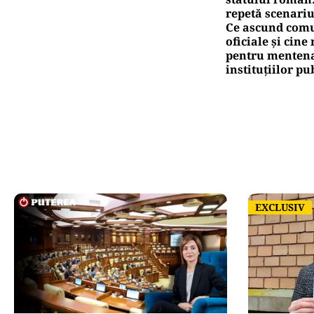
repetă scenariu
Ce ascund comu
oficiale și cin
pentru mentena
instituțiilor pu
EXCLUSIV
EXCLUSIV