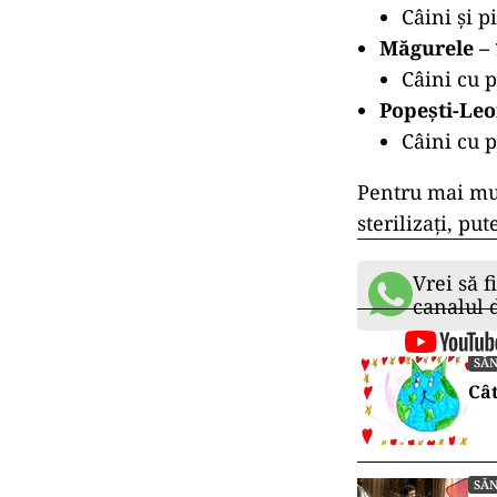
Câini și p
Măgurele – 
Câini cu p
Popești-Leo
Câini cu p
Pentru mai mul
sterilizați, pu
Vrei să f
canalul
SĂ
Cât
SĂ