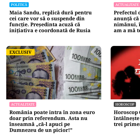
POLITICĂ
ACTUALITATE
Maia Sandu, replică dură pentru
Prefectul 
cei care vor să o suspende din
anunță că 
funcție. Președinta acuză că
nimănui, î
inițiativa e coordonată de Rusia
am a mă t
EXCLUSIV
EXCLUSIV
ACTUALITATE
HOROSCOP
România poate intra în zona euro
Horoscop 6
doar prin referendum. Asta nu
întâlnește
înseamnă „că-l apuci pe
trei prim
Dumnezeu de un picior!”