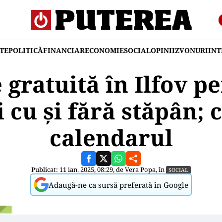
TE
POLITICĂ
FINANCIAR
ECONOMIE
SOCIAL
OPINII
ZVONURI
IN
 gratuită în Ilfov p
ii cu și fără stăpân; 
calendarul
Publicat: 11 ian. 2025, 08:29, de
Vera Popa
, în
SOCIAL
Adaugă-ne ca sursă preferată în Google