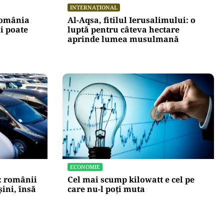
INTERNAȚIONAL
România
Al-Aqsa, fitilul Ierusalimului: o
i poate
luptă pentru câteva hectare
aprinde lumea musulmană
ECONOMIE
: românii
Cel mai scump kilowatt e cel pe
ini, însă
care nu-l poți muta