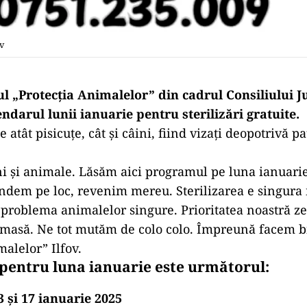
v
 „Protecția Animalelor” din cadrul Consiliului J
ndarul lunii ianuarie pentru sterilizări gratuite.
te atât pisicuțe, cât și câini, fiind vizați deopotrivă p
 și animale. Lăsăm aici programul pe luna ianuarie
ndem pe loc, revenim mereu. Sterilizarea e singura
problema animalelor singure. Prioritatea noastră 
n masă. Ne tot mutăm de colo colo. Împreună facem b
malelor” Ilfov.
pentru luna ianuarie este următorul:
3 și 17 ianuarie 2025