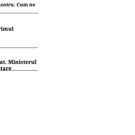
 nostru. Cum ne
rimul
at. Ministerul
ntare