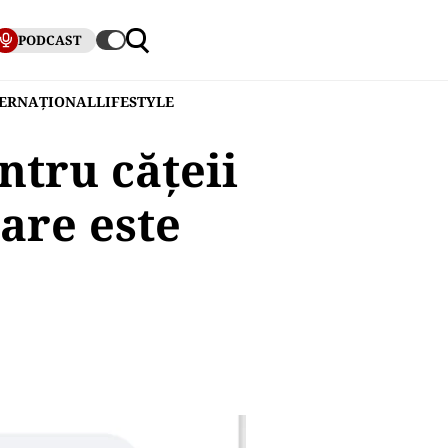
PODCAST
TERNAȚIONAL
LIFESTYLE
entru cățeii
care este