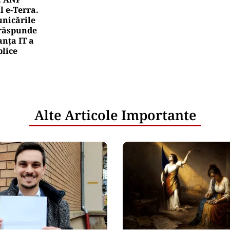
l e‑Terra.
nicările
e răspunde
nța IT a
blice
Alte Articole Importante