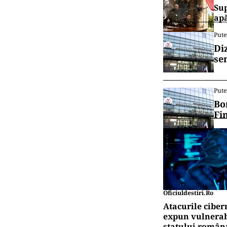
Sup
ap
Pute
Di
se
Pute
Bo
Fi
Oficiuldestiri.ro
Atacurile ciber
expun vulnerabi
statului român