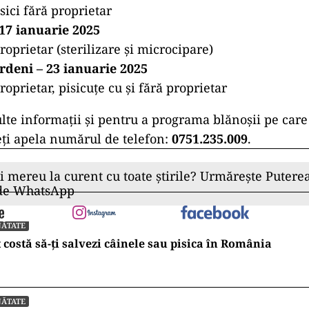
isici fără proprietar
17 ianuarie 2025
roprietar (sterilizare și microcipare)
rdeni – 23 ianuarie 2025
roprietar, pisicuțe cu și fără proprietar
te informații și pentru a programa blănoșii pe care d
teți apela numărul de telefon:
0751.235.009
.
ii mereu la curent cu toate știrile? Urmărește Puterea
 de WhatsApp
NĂTATE
 costă să-ți salvezi câinele sau pisica în România
NĂTATE