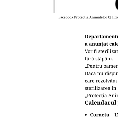
Facebook Protectia Animalelor CJ Ilfo
Departamentul
a anunțat cale
Vor fi steriliza
fără stăpâni.
„Pentru oameni
Dacă nu răspu
care rezolvăm 
sterilizarea î
„Protecția Ani
Calendarul 
Cornetu – 1