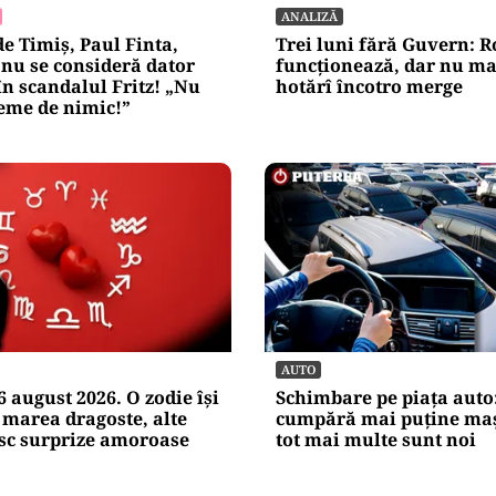
ANALIZĂ
de Timiș, Paul Finta,
Trei luni fără Guvern: 
nu se consideră dator
funcționează, dar nu ma
n scandalul Fritz! „Nu
hotărî încotro merge
eme de nimic!”
AUTO
 august 2026. O zodie își
Schimbare pe piața auto
 marea dragoste, alte
cumpără mai puține maș
esc surprize amoroase
tot mai multe sunt noi