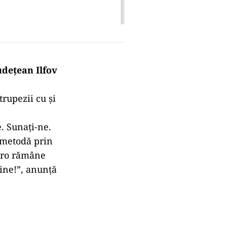
udețean Ilfov
atrupezii cu și
. Sunați-ne.
 metodă prin
zero rămâne
ine!”, anunță