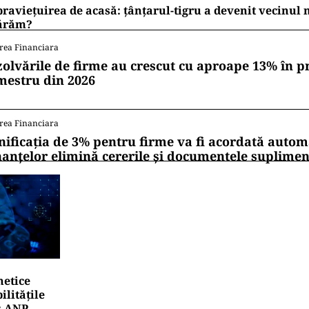
raviețuirea de acasă: țânțarul-tigru a devenit vecinul
ărăm?
rea Financiara
zolvările de firme au crescut cu aproape 13% în p
mestru din 2026
rea Financiara
nificația de 3% pentru firme va fi acordată autom
nanțelor elimină cererile și documentele suplime
netice
litățile
: ANP