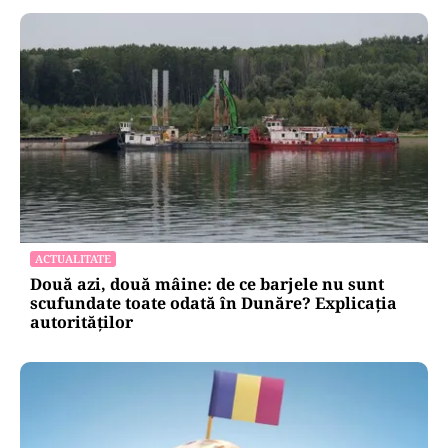
ACTUALITATE
Două azi, două mâine: de ce barjele nu sunt
scufundate toate odată în Dunăre? Explicația
autorităților