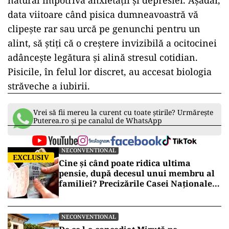
natural împotriva anxietății și depresiei. Așadar,
data viitoare când pisica dumneavoastră vă
clipește rar sau urcă pe genunchi pentru un
alint, să știți că o creștere invizibilă a ocitocinei
adâncește legătura și alină stresul cotidian.
Pisicile, în felul lor discret, au accesat biologia
străveche a iubirii.
Vrei să fii mereu la curent cu toate știrile? Urmărește
Puterea.ro și pe canalul de WhatsApp
NECONVENTIONAL
EXCLUSIV
Cine și când poate ridica ultima
pensie, după decesul unui membru al
familiei? Precizările Casei Naționale
de Pensii
NECONVENTIONAL