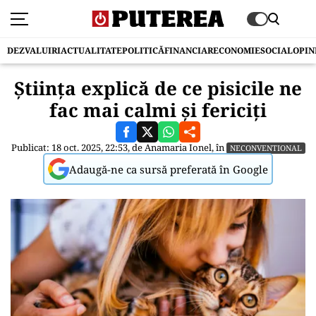
DEZVALUIRI
ACTUALITATE
POLITICĂ
FINANCIAR
ECONOMIE
SOCIAL
OPIN
Ştiinţa explică de ce pisicile ne
fac mai calmi şi fericiţi
Publicat: 18 oct. 2025, 22:53, de
Anamaria Ionel
, în
NECONVENTIONAL
Adaugă-ne ca sursă preferată în Google