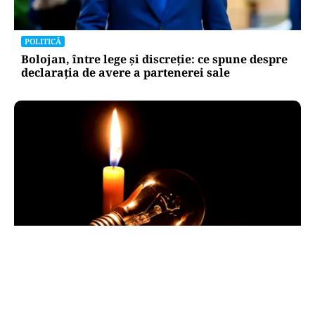
POLITICĂ
Bolojan, între lege și discreție: ce spune despre
declarația de avere a partenerei sale
POLITICĂ
Pericol de blackout? Guvernul activează
măsurile de criză și pregătește limitarea