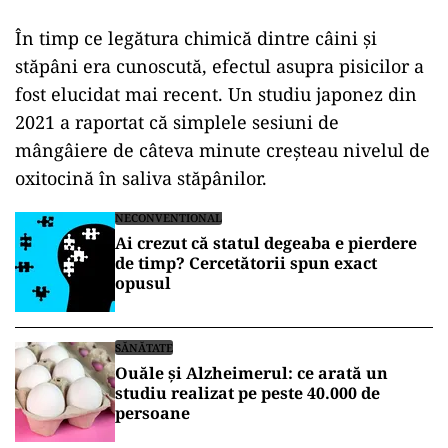
În timp ce legătura chimică dintre câini și
stăpâni era cunoscută, efectul asupra pisicilor a
fost elucidat mai recent. Un studiu japonez din
2021 a raportat că simplele sesiuni de
mângâiere de câteva minute creșteau nivelul de
oxitocină în saliva stăpânilor.
NECONVENTIONAL
Ai crezut că statul degeaba e pierdere
de timp? Cercetătorii spun exact
opusul
SĂNĂTATE
Ouăle și Alzheimerul: ce arată un
studiu realizat pe peste 40.000 de
persoane