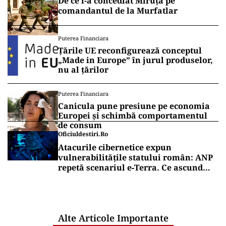
De ce l-a concediat Miruță pe
comandantul de la Murfatlar
Puterea Financiara
Țările UE reconfigurează conceptul
„Made in Europe” în jurul produselor,
nu al țărilor
Puterea Financiara
Canicula pune presiune pe economia
Europei și schimbă comportamentul
de consum
Oficiuldestiri.ro
Atacurile cibernetice expun
vulnerabilitățile statului român: ANP
repetă scenariul e‑Terra. Ce ascund
comunicările oficiale și cine răspunde
pentru mentenanța IT a instituțiilor
publice
Alte Articole Importante