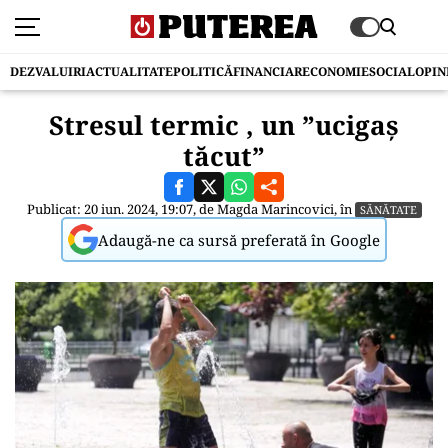
DEZVALUIRI
ACTUALITATE
POLITICĂ
FINANCIAR
ECONOMIE
SOCIAL
OPIN
Stresul termic , un ”ucigaș
tăcut”
Publicat: 20 iun. 2024, 19:07, de
Magda Marincovici
, în
SĂNĂTATE
Adaugă-ne ca sursă preferată în Google