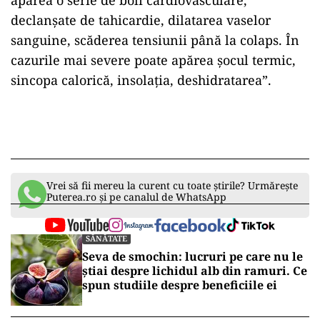
apărea o serie de boli cardiovasculare,
declanșate de tahicardie, dilatarea vaselor
sanguine, scăderea tensiunii până la colaps. În
cazurile mai severe poate apărea șocul termic,
sincopa calorică, insolația, deshidratarea”.
Vrei să fii mereu la curent cu toate știrile? Urmărește
Puterea.ro și pe canalul de WhatsApp
SĂNĂTATE
Seva de smochin: lucruri pe care nu le
știai despre lichidul alb din ramuri. Ce
spun studiile despre beneficiile ei