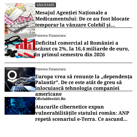
SĂNĂTATE
Mesajul Agenției Naționale a
Medicamentului: De ce au fost blocate
temporar la vânzare Colebil și
Panzcebil
Puterea Financiara
Deficitul comercial al României a
scăzut cu 2%, la 16,4 miliarde de euro,
în primul semestru din 2026
Puterea Financiara
Europa vrea să renunțe la „dependența
Palantir”. De ce este atât de greu să
înlocuiască tehnologia companiei
americane
Oficiuldestiri.ro
Atacurile cibernetice expun
vulnerabilitățile statului român: ANP
repetă scenariul e‑Terra. Ce ascund
comunicările oficiale și cine răspunde
pentru mentenanța IT a instituțiilor