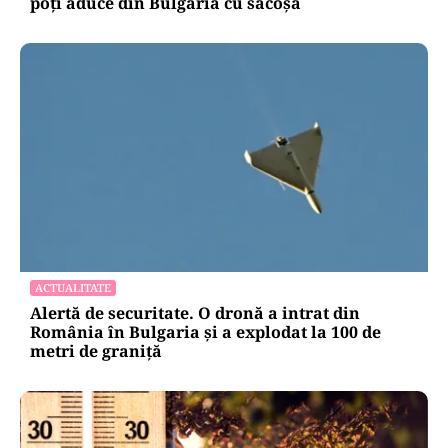
LIFESTYLE
Reguli noi la vamă: Câte țigări și cât alcool mai
poți aduce din Bulgaria cu sacoșa