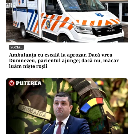
LIFESTYLE
Ce se pune la rădăcina leușteanului ca să
crească de doi metri. Calendarul care îți
dublează recolta de frunze