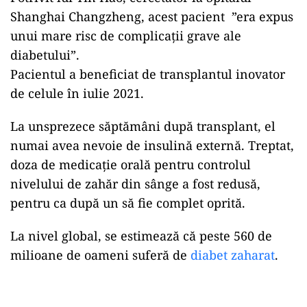
Pacientul, considerat complet vindecat, suferea
de 25 de ani de diabet zaharat de tip 2 și
prezenta un risc serios de complicații ale bolii.
El a trecut printr-un transplant de rinichi în
2017, în urma complicației provocate de diabet.
El s-a bazat pe mai multe injecții de insulină în
fiecare zi.
Potrivit lui Yin Hao, cercetător la Spitalul
Shanghai Changzheng, acest pacient ”era expus
unui mare risc de complicații grave ale
diabetului”.
Pacientul a beneficiat de transplantul inovator
de celule în iulie 2021.