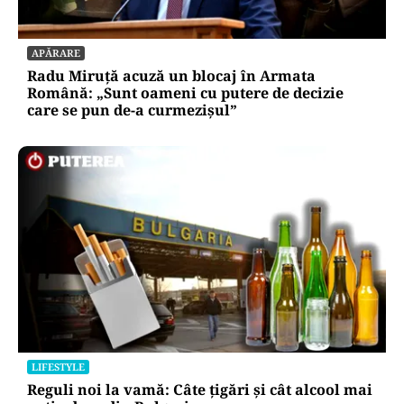
SOCIAL
Ambulanța cu escală la aprozar. Dacă vrea
Dumnezeu, pacientul ajunge; dacă nu, măcar
luăm niște roșii
APĂRARE
Radu Miruță acuză un blocaj în Armata
Română: „Sunt oameni cu putere de decizie
care se pun de-a curmezișul”