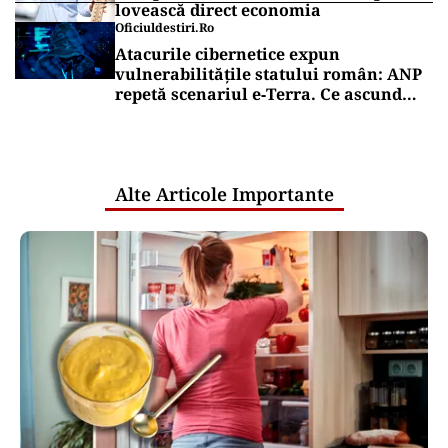
SĂNĂTATE
Cât costă să-ți salvezi câinele sau
pisica în România
Puterea Financiara
România intră în jocul marilor puteri
pentru uraniul blocat în Niger. Miza:
un stoc de peste 1.000 de tone
Puterea Financiara
Impactul economic al verii infernale
europene: căldura extremă începe să
lovească direct economia
Oficiuldestiri.ro
Atacurile cibernetice expun
vulnerabilitățile statului român: ANP
repetă scenariul e‑Terra. Ce ascund
comunicările oficiale și cine răspunde
pentru mentenanța IT a instituțiilor