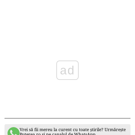
La unsprezece săptămâni după transplant, el
numai avea nevoie de insulină externă. Treptat,
doza de medicație orală pentru controlul
nivelului de zahăr din sânge a fost redusă,
pentru ca după un să fie complet oprită.
La nivel global, se estimează că peste 560 de
milioane de oameni suferă de
diabet zaharat
.