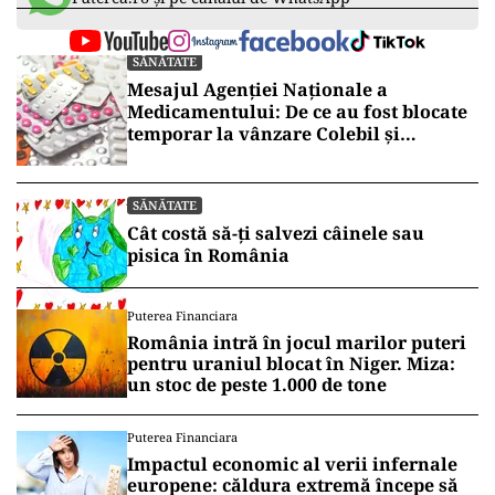
ad
Vrei să fii mereu la curent cu toate știrile? Urmărește
Puterea.ro și pe canalul de WhatsApp
SĂNĂTATE
Mesajul Agenției Naționale a
Medicamentului: De ce au fost blocate
temporar la vânzare Colebil și
Panzcebil