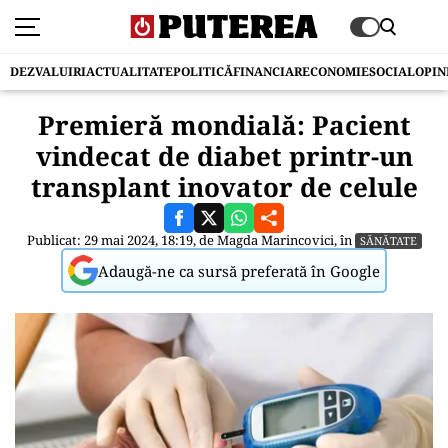
DEZVALUIRI
ACTUALITATE
POLITICĂ
FINANCIAR
ECONOMIE
SOCIAL
OPIN
Premieră mondială: Pacient
vindecat de diabet printr-un
transplant inovator de celule
Publicat: 29 mai 2024, 18:19, de
Magda Marincovici
, în
SĂNĂTATE
Adaugă-ne ca sursă preferată în Google