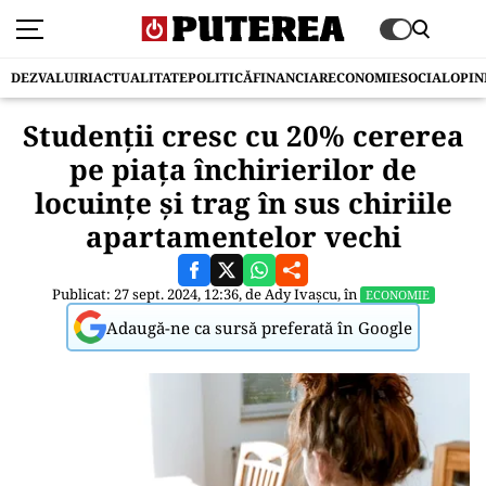
DEZVALUIRI
ACTUALITATE
POLITICĂ
FINANCIAR
ECONOMIE
SOCIAL
OPIN
Studenţii cresc cu 20% cererea
pe piaţa închirierilor de
locuinţe şi trag în sus chiriile
apartamentelor vechi
Publicat: 27 sept. 2024, 12:36, de
Ady Ivașcu
, în
ECONOMIE
Adaugă-ne ca sursă preferată în Google