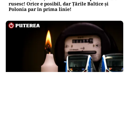
rusesc! Orice e posibil, dar Țările Baltice și
Polonia par în prima linie!
ENERGIE
Dunărea seacă, Cernavodă se apropie de
oprirea totală. Guvernul a trimis o alertă
Comisiei Europene