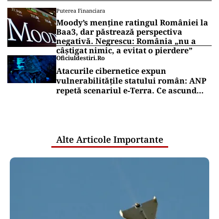
Puterea Financiara
Moody’s menține ratingul României la
Baa3, dar păstrează perspectiva
negativă. Negrescu: România „nu a
câștigat nimic, a evitat o pierdere”
Oficiuldestiri.ro
Atacurile cibernetice expun
vulnerabilitățile statului român: ANP
repetă scenariul e‑Terra. Ce ascund
comunicările oficiale și cine răspunde
pentru mentenanța IT a instituțiilor
publice
Alte Articole Importante