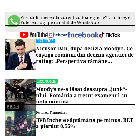
Vrei să fii mereu la curent cu toate știrile? Urmărește
Puterea.ro și pe canalul de WhatsApp
POLITICĂ
Nicușor Dan, după decizia Moody’s. Ce
câștigă românii din decizia agenției de
rating: „Perspectiva rămâne
rezervată”
ECONOMIE
Moody’s ne-a lăsat deasupra „junk”-
ului. România a trecut examenul cu
nota minimă
Puterea Financiara
BVB încheie săptămâna pe minus. BET
a pierdut 0,56%