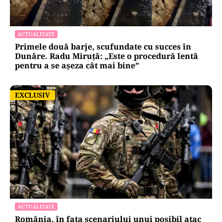
ACTUALITATE
Primele două barje, scufundate cu succes în
Dunăre. Radu Miruță: „Este o procedură lentă
pentru a se așeza cât mai bine”
EXCLUSIV
EXCLUSIV
ACTUALITATE
România, în fața scenariului unui posibil atac