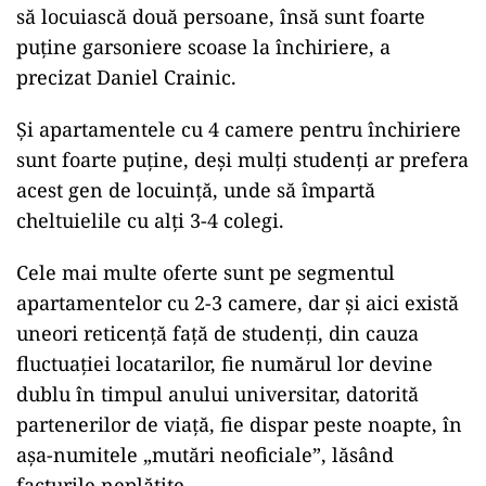
să locuiască două persoane, însă sunt foarte
puţine garsoniere scoase la închiriere, a
precizat Daniel Crainic.
Şi apartamentele cu 4 camere pentru închiriere
sunt foarte puţine, deşi mulţi studenţi ar prefera
acest gen de locuinţă, unde să împartă
cheltuielile cu alţi 3-4 colegi.
Cele mai multe oferte sunt pe segmentul
apartamentelor cu 2-3 camere, dar şi aici există
uneori reticenţă faţă de studenţi, din cauza
fluctuaţiei locatarilor, fie numărul lor devine
dublu în timpul anului universitar, datorită
partenerilor de viaţă, fie dispar peste noapte, în
aşa-numitele „mutări neoficiale”, lăsând
facturile neplătite.